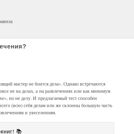
равила
лечения?
тоящий мастер не боится дела». Однако встречаются
все не на делах, а на развлечениях или как минимум
е», но не делу. И предлагаемый тест способен
 всего (всю) себя делам или же склонны большую часть
азвлечениям и увеселениям.
книг! 📚