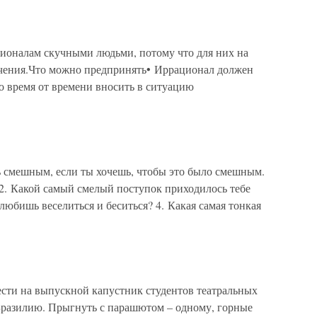
ионалам скучными людьми, потому что для них на
лечения.Что можно предпринять• Иррационал должен
 время от времени вносить в ситуацию
ь смешным, если ты хочешь, чтобы это было смешным.
 2. Какой самый смелый поступок приходилось тебе
любишь веселиться и беситься? 4. Какая самая тонкая
ести на выпускной капустник студентов театральных
 Бразилию. Прыгнуть с парашютом – одному, горные