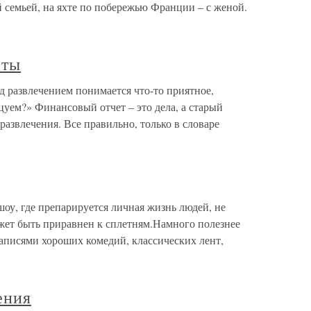
 семьей, на яхте по побережью Франции – с женой.
еты
 развлечением понимается что-то приятное,
цуем?» Финансовый отчет – это дела, а старый
развлечения. Все правильно, только в словаре
оу, где препарируется личная жизнь людей, не
ожет быть приравнен к сплетням.Намного полезнее
 записями хороших комедий, классических лент,
ения