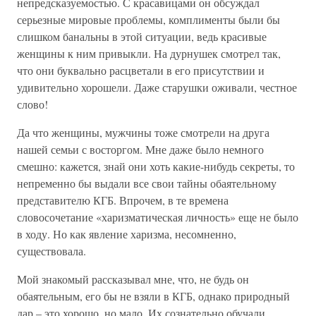
непредсказуемостью. С красавицами он обсуждал
серьезные мировые проблемы, комплименты были бы
слишком банальны в этой ситуации, ведь красивые
женщины к ним привыкли. На дурнушек смотрел так,
что они буквально расцветали в его присутствии и
удивительно хорошели. Даже старушки оживали, честное
слово!
Да что женщины, мужчины тоже смотрели на друга
нашей семьи с восторгом. Мне даже было немного
смешно: кажется, знай они хоть какие-нибудь секреты, то
непременно бы выдали все свои тайны обаятельному
представителю КГБ. Впрочем, в те времена
словосочетание «харизматическая личность» еще не было
в ходу. Но как явление харизма, несомненно,
существовала.
Мой знакомый рассказывал мне, что, не будь он
обаятельным, его бы не взяли в КГБ, однако природный
дар – это хорошо, но мало. Их сознательно обучали