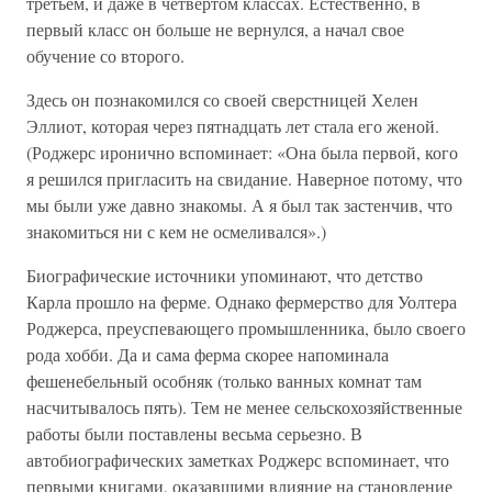
третьем, и даже в четвертом классах. Естественно, в
первый класс он больше не вернулся, а начал свое
обучение со второго.
Здесь он познакомился со своей сверстницей Хелен
Эллиот, которая через пятнадцать лет стала его женой.
(Роджерс иронично вспоминает: «Она была первой, кого
я решился пригласить на свидание. Наверное потому, что
мы были уже давно знакомы. А я был так застенчив, что
знакомиться ни с кем не осмеливался».)
Биографические источники упоминают, что детство
Карла прошло на ферме. Однако фермерство для Уолтера
Роджерса, преуспевающего промышленника, было своего
рода хобби. Да и сама ферма скорее напоминала
фешенебельный особняк (только ванных комнат там
насчитывалось пять). Тем не менее сельскохозяйственные
работы были поставлены весьма серьезно. В
автобиографических заметках Роджерс вспоминает, что
первыми книгами, оказавшими влияние на становление