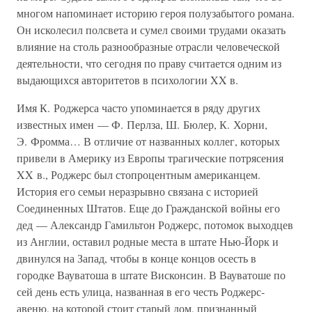
многом напоминает историю героя полузабытого романа.
Он исколесил полсвета и сумел своими трудами оказать
влияние на столь разнообразные отрасли человеческой
деятельности, что сегодня по праву считается одним из
выдающихся авторитетов в психологии XX в.
Имя К. Роджерса часто упоминается в ряду других
известных имен — Ф. Перлза, Ш. Бюлер, К. Хорни,
Э. Фромма… В отличие от названных коллег, которых
привели в Америку из Европы трагические потрясения
XX в., Роджерс был стопроцентным американцем.
История его семьи неразрывно связана с историей
Соединенных Штатов. Еще до Гражданской войны его
дед — Александр Гамильтон Роджерс, потомок выходцев
из Англии, оставил родные места в штате Нью-Йорк и
двинулся на Запад, чтобы в конце концов осесть в
городке Вауватоша в штате Висконсин. В Вауватоше по
сей день есть улица, названная в его честь Роджерс-
авеню, на которой стоит старый дом, признанный