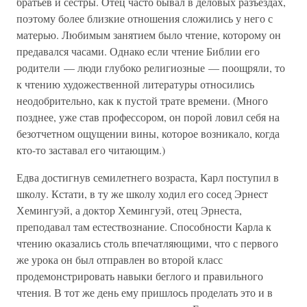
братьев и сестры. Отец часто бывал в деловых разъездах,
поэтому более близкие отношения сложились у него с
матерью. Любимым занятием было чтение, которому он
предавался часами. Однако если чтение Библии его
родители — люди глубоко религиозные — поощряли, то
к чтению художественной литературы относились
неодобрительно, как к пустой трате времени. (Много
позднее, уже став профессором, он порой ловил себя на
безотчетном ощущении вины, которое возникало, когда
кто-то заставал его читающим.)
Едва достигнув семилетнего возраста, Карл поступил в
школу. Кстати, в ту же школу ходил его сосед Эрнест
Хемингуэй, а доктор Хемингуэй, отец Эрнеста,
преподавал там естествознание. Способности Карла к
чтению оказались столь впечатляющими, что с первого
же урока он был отправлен во второй класс
продемонстрировать навыки беглого и правильного
чтения. В тот же день ему пришлось проделать это и в