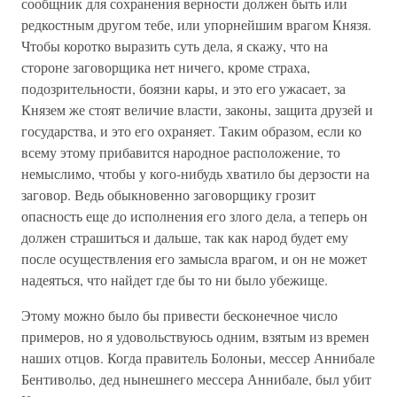
сообщник для сохранения верности должен быть или
редкостным другом тебе, или упорнейшим врагом Князя.
Чтобы коротко выразить суть дела, я скажу, что на
стороне заговорщика нет ничего, кроме страха,
подозрительности, боязни кары, и это его ужасает, за
Князем же стоят величие власти, законы, защита друзей и
государства, и это его охраняет. Таким образом, если ко
всему этому прибавится народное расположение, то
немыслимо, чтобы у кого-нибудь хватило бы дерзости на
заговор. Ведь обыкновенно заговорщику грозит
опасность еще до исполнения его злого дела, а теперь он
должен страшиться и дальше, так как народ будет ему
после осуществления его замысла врагом, и он не может
надеяться, что найдет где бы то ни было убежище.
Этому можно было бы привести бесконечное число
примеров, но я удовольствуюсь одним, взятым из времен
наших отцов. Когда правитель Болоньи, мессер Аннибале
Бентивольо, дед нынешнего мессера Аннибале, был убит