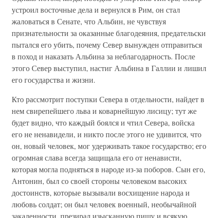
устроил восточные дела и вернулся в Рим, он стал
жаловаться в Сенате, что Альбин, не чувствуя
признательности за оказанные благодеяния, предательски
пытался его убить, почему Север вынужден отправиться
в поход и наказать Альбина за неблагодарность. После
этого Север выступил, настиг Альбина в Галлии и лишил
его государства и жизни.
Кто рассмотрит поступки Севера в отдельности, найдет в
нем свирепейшего льва и коварнейшую лисицу; тут же
будет видно, что каждый боялся и чтил Севера, войска
его не ненавидели, и никто после этого не удивится, что
он, новый человек, мог удерживать такое государство; его
огромная слава всегда защищала его от ненависти,
которая могла подняться в народе из-за поборов. Сын его,
Антонин, был со своей стороны человеком высоких
достоинств, которые вызывали восхищение народа и
любовь солдат; он был человек военный, необычайной
закаленности, презирал изысканную пищу и всякую