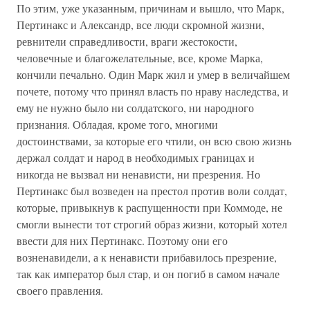
По этим, уже указанным, причинам и вышло, что Марк,
Пертинакс и Александр, все люди скромной жизни,
ревнители справедливости, враги жестокости,
человечные и благожелательные, все, кроме Марка,
кончили печально. Один Марк жил и умер в величайшем
почете, потому что принял власть по нраву наследства, и
ему не нужно было ни солдатского, ни народного
признания. Обладая, кроме того, многими
достоинствами, за которые его чтили, oн всю свою жизнь
держал солдат и народ в необходимых границах и
никогда не вызвал ни ненависти, ни презрения. Но
Пертинакс был возведен на престол против воли солдат,
которые, привыкнув к распущенности при Коммоде, не
смогли вынести тот строгий образ жизни, который хотел
ввести для них Пертинакс. Поэтому они его
возненавидели, а к ненависти прибавилось презрение,
так как император был стар, и он погиб в самом начале
своего правления.