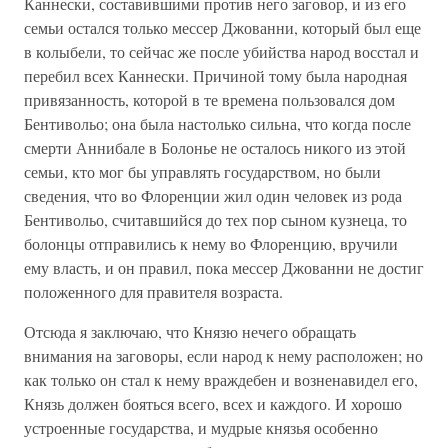
Каннески, составившими против него заговор, и из его
семьи остался только мессер Джованни, который был еще
в колыбели, то сейчас же после убийства народ восстал и
перебил всех Каннески. Причиной тому была народная
привязанность, которой в те времена пользовался дом
Бентивольо; она была настолько сильна, что когда после
смерти Аннибале в Болонье не осталось никого из этой
семьи, кто мог бы управлять государством, но были
сведения, что во Флоренции жил один человек из рода
Бентивольо, считавшийся до тех пор сыном кузнеца, то
болонцы отправились к нему во Флоренцию, вручили
ему власть, и он правил, пока мессер Джованни не достиг
положенного для правителя возраста.
Отсюда я заключаю, что Князю нечего обращать
внимания на заговоры, если народ к нему расположен; но
как только он стал к нему враждебен и возненавидел его,
Князь должен бояться всего, всех и каждого. И хорошо
устроенные государства, и мудрые князья особенно