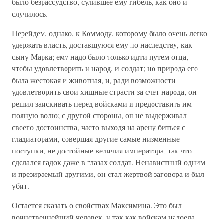
было безрассудство, сулившее ему гибель, как оно и
случилось.
Перейдем, однако, к Коммоду, которому было очень легко
удержать власть, доставшуюся ему по наследству, как
сыну Марка; ему надо было только идти путем отца,
чтобы удовлетворить и народ, и солдат; но природа его
была жестокая и животная, и, ради возможности
удовлетворить свои хищные страсти за счет народа, он
решил заискивать перед войсками и предоставить им
полную волю; с другой стороны, он не выдерживал
своего достоинства, часто выходя на арену биться с
гладиаторами, совершая другие самые низменные
поступки, не достойные величия императора, так что
сделался гадок даже в глазах солдат. Ненавистный одним
и презираемый другими, он стал жертвой заговора и был
убит.
Остается сказать о свойствах Максимина. Это был
воинственнейший человек, и так как войскам надоела