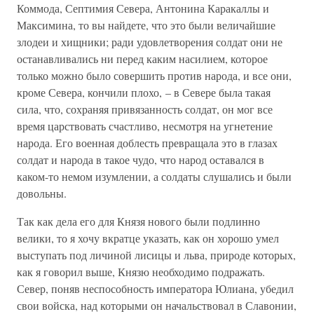
Коммода, Септимия Севера, Антонина Каракаллы и
Максимина, то вы найдете, что это были величайшие
злодеи и хищники; ради удовлетворения солдат они не
останавливались ни перед каким насилием, которое
только можно было совершить против народа, и все они,
кроме Севера, кончили плохо, – в Севере была такая
сила, что, сохраняя привязанность солдат, он мог все
время царствовать счастливо, несмотря на угнетение
народа. Его военная доблесть превращала это в глазах
солдат и народа в такое чудо, что народ оставался в
каком-то немом изумлении, а солдаты слушались и были
довольны.
Так как дела его для Князя нового были подлинно
велики, то я хочу вкратце указать, как он хорошо умел
выступать под личиной лисицы и льва, природе которых,
как я говорил выше, Князю необходимо подражать.
Север, поняв неспособность императора Юлиана, убедил
свои войска, над которыми он начальствовал в Славонии,