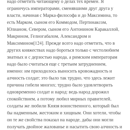
надо отметить читающему о делах тех времен. Я
ограничусь императорами, сменявшими друг друга у
власти, начиная с Марка-философа и до Максимина, то
есть Марком, сыном его Коммодом, Пертинаксом,
Юлианом, Севером, сыном его Антонином Каракаллой,
Макрином, Гелиогабалом, Александром и
Максимином[124]. Прежде всего надо отметить, что в
других княжествах надо бороться только с честолюбием
знатных и с дерзостью народа, а римским императорам
надо было считаться еще с третьим затруднением,
именно: им приходилось выносить кровожадность и
алчность солдат; это было так трудно, что здесь лежит
причина гибели многих; трудно было удовлетворить
одновременно солдат и народ: ведь народ дорожил
спокойствием, а потому любил мирных правителей,
солдаты же любили Князя воинственного, который был
бы надменным, жестоким и хищным. Они хотели, чтобы
он те же свойства показал на народе, дабы они могли
получать двойное жалованье и насытить свою алчность и