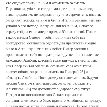
что следует пойти на Рим и отомстить за смерть
Пертинакса, убитого солдатами-преторианцами; под
этим предлогом, не подавая виду, что стремится к власти,
он двинул войска на Рим и был в Италии раньше, чем там
узнали о его походе. Когда он явился в Рим, Сенат со
страху избрал его императором, а Юлиан погиб. После
такого начала Северу, чтобы подчинить себе все
государство, оставалось одолеть два препятствия: одно
было в Азии, где начальник войск Нигер заставил
провозгласить себя императором, другое – на западе, где
находился Альбин, который тоже тянулся к власти. Так
как Север считал опасным объявить себя открытым
врагом обоих, он решил напасть на Нигера[125] и
обмануть Альбина. Последнему он написал, что, будучи
избран Сенатом в императоры, он хочет разделить с
Альбином[126] это достоинство, даровал ему титул
Цезаря и по постановлению Сената сделал его
соправителем; все это было принято Альбином за правду.
Однако потом, когда, победив и умертвив Нигера, Север