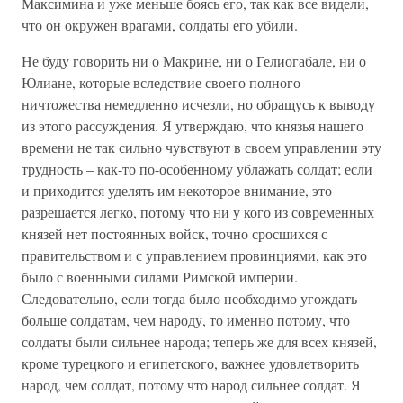
Максимина и уже меньше боясь его, так как все видели,
что он окружен врагами, солдаты его убили.
Не буду говорить ни о Макрине, ни о Гелиогабале, ни о
Юлиане, которые вследствие своего полного
ничтожества немедленно исчезли, но обращусь к выводу
из этого рассуждения. Я утверждаю, что князья нашего
времени не так сильно чувствуют в своем управлении эту
трудность – как-то по-особенному ублажать солдат; если
и приходится уделять им некоторое внимание, это
разрешается легко, потому что ни у кого из современных
князей нет постоянных войск, точно сросшихся с
правительством и с управлением провинциями, как это
было с военными силами Римской империи.
Следовательно, если тогда было необходимо угождать
больше солдатам, чем народу, то именно потому, что
солдаты были сильнее народа; теперь же для всех князей,
кроме турецкого и египетского, важнее удовлетворить
народ, чем солдат, потому что народ сильнее солдат. Я