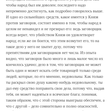
чтобы народ был им доволен; последнего надо
непременно достигнуть, как подробно говорилось выше.
И одно из сильнейших средств, какое имеется у Князя
против заговоров, состоит именно в том, чтобы народ в
целом не ненавидел и не презирал его: ведь заговорщик
всегда верит, что убийством Князя он удовлетворит
народ; если же он боится, что этим возмутит его, то на
такое дело у него не хватит духу, потому что
препятствиям для заговорщиков нет числа. Из опыта
видно, что заговоров было много и лишь малое число их
кончилось удачно; дело в том, что заговорщик не может
быть один и может искать себе товарищей только среди
людей, которые, по его мнению, недовольны. Как только
ты раскрыл свою душу какому-нибудь недовольному, ты
дал ему средство поправить свои дела, потому что, выдав
тебя, он может надеяться и всяческие блага; понимая,
таким образом, что с этой стороны выигрыш обеспечен, а
что с другой – дело сомнительно и полно опасностей,