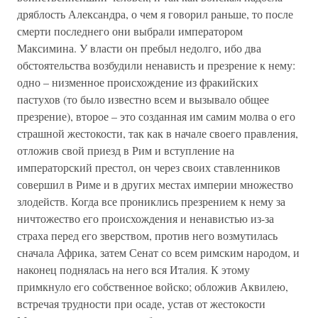
дряблость Александра, о чем я говорил раньше, то после
смерти последнего они выбрали императором
Максимина. У власти он пребыл недолго, ибо два
обстоятельства возбудили ненависть и презрение к нему:
одно – низменное происхождение из фракийских
пастухов (то было известно всем и вызывало общее
презрение), второе – это созданная им самим молва о его
страшной жестокости, так как в начале своего правления,
отложив свой приезд в Рим и вступление на
императорский престол, он через своих ставленников
совершил в Риме и в других местах империи множество
злодейств. Когда все прониклись презрением к нему за
ничтожество его происхождения и ненавистью из-за
страха перед его зверством, против него возмутилась
сначала Африка, затем Сенат со всем римским народом, и
наконец поднялась на него вся Италия. К этому
примкнуло его собственное войско; обложив Аквилею,
встречая трудности при осаде, устав от жестокости