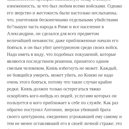
изнеженность, за что был любим всеми войсками. Однако
его зверство и жестокость были настолько неслыханны,
что, уничтожив бесконечными отдельными убийствами
бо?льшую часть народа в Риме и все население в
Александрии, он сделался для всех предметом
величайшей ненависти; даже приближенные начали его
бояться, и он был убит центурионом среди своих войск.
Надо иметь в виду, что подобных покушений, которые
являются последствием решения, принятого одним
смелым человеком, Князь избегнуть не может. Каждый,
не боящийся умереть, может убить, но Князю не надо
очень этого бояться, потому что такие случаи крайне
редки. Князь должен только остерегаться тяжко
оскорблять кого-нибудь из людей, услугами которых он
пользуется и кого приближает к себе по службе. Как раз
обратно поступил Антонин, зверски убивший брата
своего центуриона, ежедневно угрожавший ему самому и
тем не менее оставлявший его в своей личной страже; это