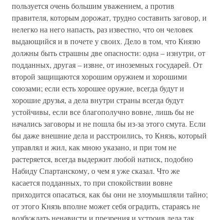
пользуется очень большим уважением, а против
правителя, которым дорожат, трудно составить заговор, и
нелегко на него напасть, раз известно, что он человек
выдающийся и в почете у своих. Дело в том, что Князю
должны быть страшны две опасности: одна – изнутри, от
подданных, другая – извне, от иноземных государей. От
второй защищаются хорошим оружием и хорошими
союзами; если есть хорошее оружие, всегда будут и
хорошие друзья, а дела внутри страны всегда будут
устойчивы, если все благополучно вовне, лишь бы не
начались заговоры и не пошла бы из-за этого смута. Если
бы даже внешние дела и расстроились, то Князь, который
управлял и жил, как мною указано, и при том не
растеряется, всегда выдержит любой натиск, подобно
Набиду Спартанскому, о чем я уже сказал. Что же
касается подданных, то при спокойствии вовне
приходится опасаться, как бы они не злоумышляли тайно;
от этого Князь вполне может себя оградить, стараясь не
возбуждать ненависти и презрения и устроив дела так,