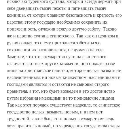
исключаю турецкого султана, который всегда держит при
себе двенадцать тысяч пехоты и пятнадцать тысяч
конницы, от которых зависят безопасность и крепость его
царства; этому государю необходимо сохранить их
привязанность, отложив всякую другую заботу. Таково
же и царство султана египетского. Так как он целиком в
руках солдат, то и ему приходится заботиться о
сохранении их расположения, не думая о народе.
Заметьте, что это государство султана египетского
отличается от всех других княжеств, оно похоже разве
лишь на христианское папство, которое нельзя назвать ни
наследственным, ни новым княжеством; наследниками и
господами являются и остаются не сыновья старого
правителя, а тот, кто будет возведен в это достоинство
путем избрания имеющими на то полномочие лицами.
Так как этот порядок существует издревле, то египетское
государство нельзя называть новым, и в нем нет
трудностей, какие бывают в новых государствах; ведь
хотя правитель новый, но учреждения государства стары