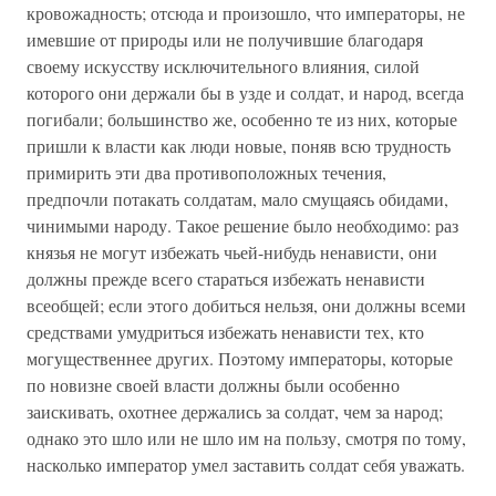
кровожадность; отсюда и произошло, что императоры, не
имевшие от природы или не получившие благодаря
своему искусству исключительного влияния, силой
которого они держали бы в узде и солдат, и народ, всегда
погибали; большинство же, особенно те из них, которые
пришли к власти как люди новые, поняв всю трудность
примирить эти два противоположных течения,
предпочли потакать солдатам, мало смущаясь обидами,
чинимыми народу. Такое решение было необходимо: раз
князья не могут избежать чьей-нибудь ненависти, они
должны прежде всего стараться избежать ненависти
всеобщей; если этого добиться нельзя, они должны всеми
средствами умудриться избежать ненависти тех, кто
могущественнее других. Поэтому императоры, которые
по новизне своей власти должны были особенно
заискивать, охотнее держались за солдат, чем за народ;
однако это шло или не шло им на пользу, смотря по тому,
насколько император умел заставить солдат себя уважать.