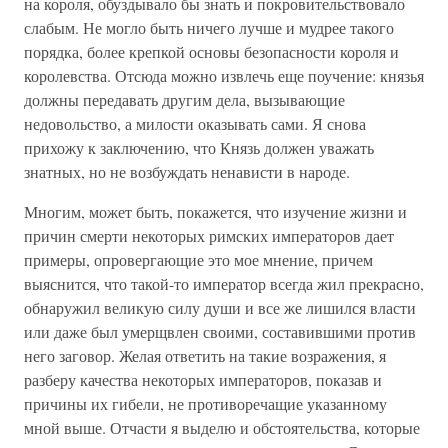
на короля, обуздывало бы знать и покровительствовало
слабым. Не могло быть ничего лучше и мудрее такого
порядка, более крепкой основы безопасности короля и
королевства. Отсюда можно извлечь еще поучение: князья
должны передавать другим дела, вызывающие
недовольство, а милости оказывать сами. Я снова
прихожу к заключению, что Князь должен уважать
знатных, но не возбуждать ненависти в народе.
Многим, может быть, покажется, что изучение жизни и
причин смерти некоторых римских императоров дает
примеры, опровергающие это мое мнение, причем
выяснится, что такой-то император всегда жил прекрасно,
обнаружил великую силу души и все же лишился власти
или даже был умерщвлен своими, составившими против
него заговор. Желая ответить на такие возражения, я
разберу качества некоторых императоров, показав и
причины их гибели, не противоречащие указанному
мной выше. Отчасти я выделю и обстоятельства, которые