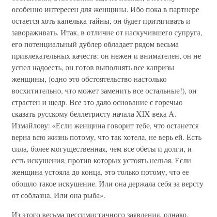
особенно интересен для женщины. Ибо пока в партнере
остается хоть капелька тайны, он будет притягивать и
завораживать. Итак, в отличие от наскучившего супруга,
его потенциальный дублер обладает рядом весьма
привлекательных качеств: он нежен и внимателен, он не
успел надоесть, он готов выполнять все капризы
женщины, (одно это обстоятельство настолько
восхитительно, что может заменить все остальные!), он
страстен и щедр. Все это дало основание с горечью
сказать русскому беллетристу начала XIX века А.
Измайлову: «Если женщина говорит тебе, что останется
верна всю жизнь потому, что так хотела, не верь ей. Есть
сила, более могущественная, чем все обеты и долги, и
есть искушения, против которых устоять нельзя. Если
женщина устояла до конца, это только потому, что ее
обошло такое искушение. Или она держала себя за версту
от соблазна. Или она рыба».
Из этого весьма пессимистичного заявления, однако,