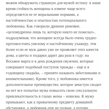
можем обнаружить страшную для мужей истину: в наше
время стойкость женщины к измене чаще всего
определяется не ее моральными нормами, а
настойчивостью и опытностью потенциального
любовника. Как говорили древние римляне,
«целомудренна лишь та, которую никто не пожелал»,
подразумевая, что женщине всегда было очень трудно
противостоять умелому и настойчивому ухажеру, тем
более если ее муж давно уже не проявляет этих качеств
дома, а цветы и подарки дарит два раза в году: на
Восьмое марта и в день рождения (мужчин, которые
совершают подобный поступок трижды – еще и в
годовщину свадьбы, – принято называть заботливыми и
внимательными). Кроме того, у любовника имеется
дополнительное преимущество, которое зачастую сводит
на нет все попытки мужа повысить свою сексуальную
привлекательность в глазах жены – новизна. К мужу
привыкают, как к привычному предмету домашней
обстановки, а любовник еще не познан, а потому