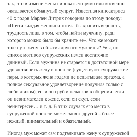
так, что в измене жены виноватым прямо или косвенно
оказывается обманутый супруг. Известная киноактриса
40-х годов Марлен Дитрих говорила по этому поводу:
«Почти каждая женщина хотела бы хранить верность,
трудность лишь в том, чтобы найти мужчину, ради
которого можно было бы хранить ее». Что же может
толкнуть жену в объятия другого мужчины? Увы, но
список мотивов супружеских измен достаточно
длинный. Если мужчина не старается в достаточной мере
удовлетворить жену в постели (существуют супружеские
пары, в которых жена годами не испытывала оргазма, а
полное сексуальное удовлетворение получила только с
любовником), если он груб и неласков в общении, если
он невнимателен к жене, если он скуп, если
неинтересен… и т. д. В этих случаях его место в
супружеской постели может занять другой – более
нежный, внимательный и обаятельный.
Иногда муж может сам подталкивать жену к супружеской