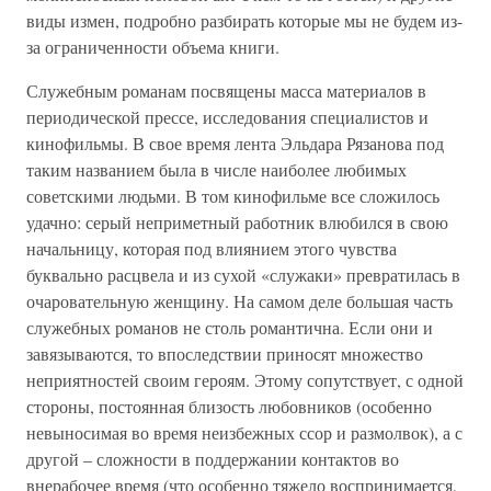
виды измен, подробно разбирать которые мы не будем из-
за ограниченности объема книги.
Служебным романам посвящены масса материалов в
периодической прессе, исследования специалистов и
кинофильмы. В свое время лента Эльдара Рязанова под
таким названием была в числе наиболее любимых
советскими людьми. В том кинофильме все сложилось
удачно: серый неприметный работник влюбился в свою
начальницу, которая под влиянием этого чувства
буквально расцвела и из сухой «служаки» превратилась в
очаровательную женщину. На самом деле большая часть
служебных романов не столь романтична. Если они и
завязываются, то впоследствии приносят множество
неприятностей своим героям. Этому сопутствует, с одной
стороны, постоянная близость любовников (особенно
невыносимая во время неизбежных ссор и размолвок), а с
другой – сложности в поддержании контактов во
внерабочее время (что особенно тяжело воспринимается,