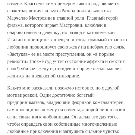
измене. Классическим примером такого рода является
сюжетная линия фильма «Развод по-итальянски» с
Марчелло Мастрояни в главной роли. Главный герой
фильма, которого играет Мастрояни, влюблен в
очаровательную девушку, но развод в католической
Италии в принципе запрещен, и тогда томимый страстью
любовник провоцирует свою жену на внебрачную связь.
«Застукав» ее на месте преступления, он «в порыве
ревности» (позже суд учтет состояние аффекта и скостит
срок!) убивает жену и, отсидев в тюрьме несколько лет,
женится на прекрасной синьорине.
Как-то мне рассказали похожую историю, но с другой
мотивировкой. Один достаточно богатый
предприниматель, владеющий фабрикой кожгалантереи,
сам провоцировал жену на измены, а порой лично возил
ее на свидания к любовникам. Он делал это для того,
чтобы оправдать свои собственные многочисленные
любовные приключения и заглушить сильное чувство