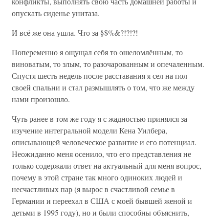
конфликты, выполнять свою часть домашней работы и
опускать сиденье унитаза.
И всё же она ушла. Что за §$%&?!?!?!
Попеременно я ощущал себя то ошеломлённым, то
виноватым, то злым, то разочарованным и опечаленным.
Спустя шесть недель после расставания я сел на пол
своей спальни и стал размышлять о том, что же между
нами произошло.
Чуть ранее в том же году я с жадностью принялся за
изучение интегральной модели Кена Уилбера,
описывающей человеческое развитие и его потенциал.
Неожиданно меня осенило, что его представления не
только содержали ответ на актуальный для меня вопрос,
почему в этой стране так много одиноких людей и
несчастливых пар (я вырос в счастливой семье в
Германии и переехал в США с моей бывшей женой и
детьми в 1995 году), но и были способны объяснить,