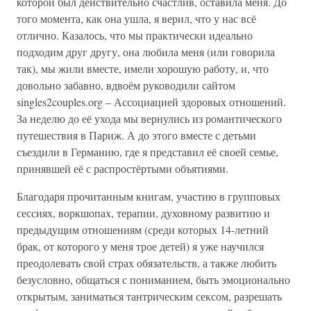
которой был действительно счастлив, оставила меня. До
того момента, как она ушла, я верил, что у нас всё
отлично. Казалось, что мы практически идеально
подходим друг другу, она любила меня (или говорила
так), мы жили вместе, имели хорошую работу, и, что
довольно забавно, вдвоём руководили сайтом
singles2couples.org – Ассоциацией здоровых отношений.
За неделю до её ухода мы вернулись из романтического
путешествия в Париж. А до этого вместе с детьми
съездили в Германию, где я представил её своей семье,
принявшей её с распростёртыми объятиями.
Благодаря прочитанным книгам, участию в групповых
сессиях, воркшопах, терапии, духовному развитию и
предыдущим отношениям (среди которых 14-летний
брак, от которого у меня трое детей) я уже научился
преодолевать свой страх обязательств, а также любить
безусловно, общаться с пониманием, быть эмоционально
открытым, заниматься тантрическим сексом, разрешать