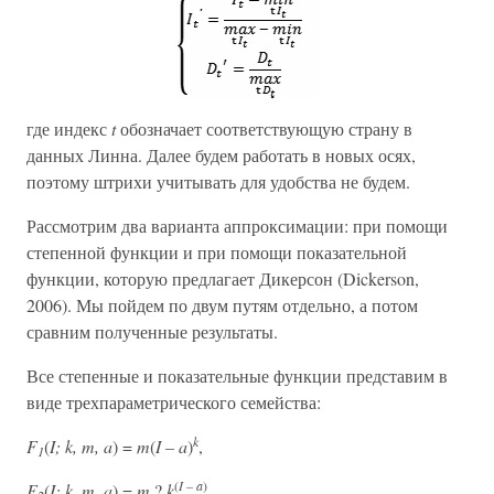
где индекс
t
обозначает соответствующую страну в
данных Линна. Далее будем работать в новых осях,
поэтому штрихи учитывать для удобства не будем.
Рассмотрим два варианта аппроксимации: при помощи
степенной функции и при помощи показательной
функции, которую предлагает Дикерсон (Dickerson,
2006). Мы пойдем по двум путям отдельно, а потом
сравним полученные результаты.
Все степенные и показательные функции представим в
виде трехпараметрического семейства:
k
F
(
I; k, m, a
) =
m
(
I – a
)
,
1
(
I – a
)
F
(
I; k, m, a
) =
m
?
k
.