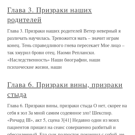
Глава 3. Призраки наших
родителей
Глава 3. Призраки наших родителей Ветер неверный я
различать научилась. Тревожится мать – значит играм
конец. Тень справедливого гнева пересекает Мое лицо –
так хмурил брови отец. Наоми Реплански.
«Наследственность» Наши биографии, наши
психические жизни, наши
Глава 6. Призраки вины, призраки
стыда
Глава 6. Призраки вины, призраки стыда О нет, скорее на
себя я зол За мной самим содеянное зло! Шекспир.
«Ричард III», акт 5, сцена 3[41] Недавно один из моих
пациентов пришел на сеанс совершенно разбитый и
обессиленный. Его сын-подросток покончил с собой, не