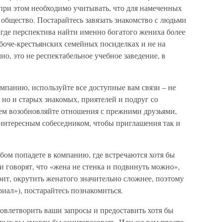
при этом необходимо учитывать, что для намеченных
 общество. Постарайтесь завязать знакомство с людьми
 где перспектива найти именно богатого жениха более
рабоче-крестьянских семейных посиделках и не на
но, это не респектабельное учебное заведение, в
.
мпанию, используйте все доступные вам связи – не
 но и старых знакомых, приятелей и подруг со
тем возобновляйте отношения с прежними друзьями,
 интересным собеседником, чтобы приглашения так и
бом попадете в компанию, где встречаются хотя бы
и говорят, что «жена не стенка и подвинуть можно»,
оит, окрутить женатого значительно сложнее, поэтому
иал»), постарайтесь познакомиться.
овлетворить ваши запросы и предоставить хотя бы
рых вы смогли бы заинтересовать. Или же вам просто