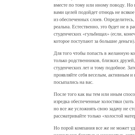
вместе по тому или иному поводу. Но 
вами целей подойдет отнюдь не всякое
из обеспеченных слоев. Определитесь,
реальна. Естественно, это будет не в 
студенческих «гульбищах» (если, конеч
которое поступают за большие деньги)
Для того чтобы попасть в желанную ко
только родственников, близких друзей,
студенческих лет и тому подобное. За
проявляйте себя веселым, активным и
посыпались на вас.
После того как вы тем или иным спосо
изредка обеспеченные холостяки (хоть 
но все же усложнять свою задачу не ст
рассматривайте только «холостой матер
Но порой компания все же не может уд
нескольких богатых и неженатых, кото