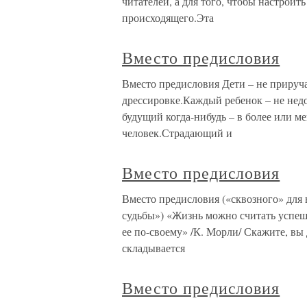
читателей, а для того, чтобы настрои
происходящего.Эта
Вместо предисловия
Вместо предисловия Дети – не приру
дрессировке.Каждый ребенок – не недо
будущий когда-нибудь – в более или м
человек.Страдающий и
Вместо предисловия
Вместо предисловия («сквозного» для
судьбы») «Жизнь можно считать успешн
ее по-своему» /К. Морли/ Скажите, вы
складывается
Вместо предисловия