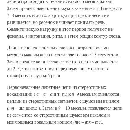
лепета происходит в течение седьмого месяца жизни.
Затем процесс накопления звуков замедляется. В возрасте
7–8 месяцев и до года артикуляция практически не
развивается, но ребенок начинает понимать речь.
Семантическую нагрузку в этот период получают не
фонемы, а интонация, ритм, а затем общий контур слова.
Длина цепочек лепетных слогов в возрасте восьми
месяцев максимальна и составляет около 4–5 сегментов.
Затем среднее количество сегментов цепи уменьшается
до 2–3, что соответствует среднему числу слогов в
словоформах русской речи.
Первоначальные лепетные цепи из стереотипных
вокализаций (
а – а – а
и т. п.) к 8–9 месяцам сменяются
цепями из стереотипных сегментов с шумовым началом
(тя
– шл-шит.д.). Затем в 9—10 месяцев появляются цепи
из сегментов со стереотипным шумовым началом и
меняющимся вокальным концом
(те – тя – те).