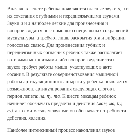
Вначале в лепете ребенка появляются гласные звуки
а, э
и
их сочетания с губными и переднеязычными звуками.
Звуки
а
и
э
наиболее легкие для произнесения и
воспроизводятся не с помощью специальных сокращений
мускулатуры, а требуют лишь раскрытия рта и вибрации
голосовых связок. Для произнесения губных и
переднеязычных согласных ребенок также располагает
готовыми механизмами, ибо воспроизведение этих
звуков требует работы мышц, участвующих в акте
сосания. В результате совершенствования мышечной
работы артикуляционного аппарата у ребенка появляется
возможность артикулирования следующих слогов в
период лепета:
па, пу, та.
К шести месяцам ребенок
начинает обозначать предметы и действия
(мам, ма, бу,
гу),
а к семи месяцам звуками он обозначает потребности,
действия, явления.
Наиболее интенсивный процесс накопления звуков