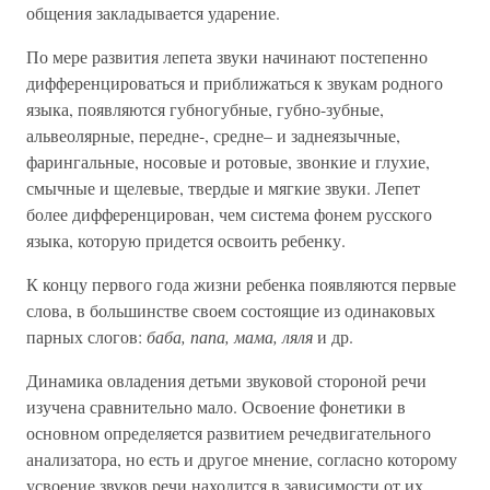
общения закладывается ударение.
По мере развития лепета звуки начинают постепенно
дифференцироваться и приближаться к звукам родного
языка, появляются губногубные, губно-зубные,
альвеолярные, передне-, средне– и заднеязычные,
фарингальные, носовые и ротовые, звонкие и глухие,
смычные и щелевые, твердые и мягкие звуки. Лепет
более дифференцирован, чем система фонем русского
языка, которую придется освоить ребенку.
К концу первого года жизни ребенка появляются первые
слова, в большинстве своем состоящие из одинаковых
парных слогов:
баба, папа, мама, ляля
и др.
Динамика овладения детьми звуковой стороной речи
изучена сравнительно мало. Освоение фонетики в
основном определяется развитием речедвигательного
анализатора, но есть и другое мнение, согласно которому
усвоение звуков речи находится в зависимости от их