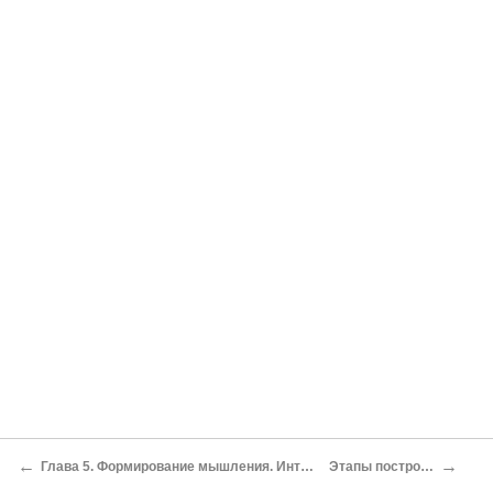
←
→
Глава 5. Формирование мышления. Интуиция (наглядность)[33] и операции
Этапы построения операций