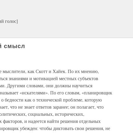
й голос]
й смысл
е мыслители, как Скотт и Хайек. По их мнению,
ься знаниями и мотивацией местных субъектов
ыми. Другими словами, они должны научиться
и называет «искателями». По его словам, «планировщик
т о бедности как о технической проблеме, которую
ает, что не знает ответов заранее; он полагает, что
олитических, социальных, исторических,
 факторов, и надеется найти решения отдельных
ировщик убежден: чтобы диктовать свои решения, не