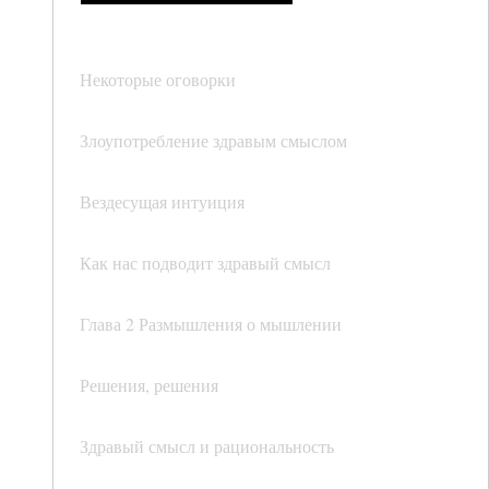
Некоторые оговорки
Злоупотребление здравым смыслом
Вездесущая интуиция
Как нас подводит здравый смысл
Глава 2 Размышления о мышлении
Решения, решения
Здравый смысл и рациональность