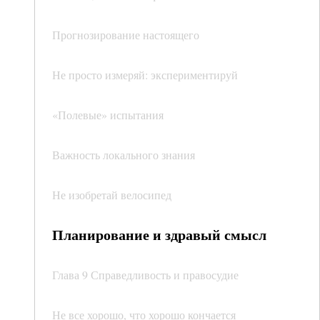
Прогнозирование настоящего
Не просто измеряй: экспериментируй
«Полевые» испытания
Важность локального знания
Не изобретай велосипед
Планирование и здравый смысл
Глава 9 Справедливость и правосудие
Не все хорошо, что хорошо кончается