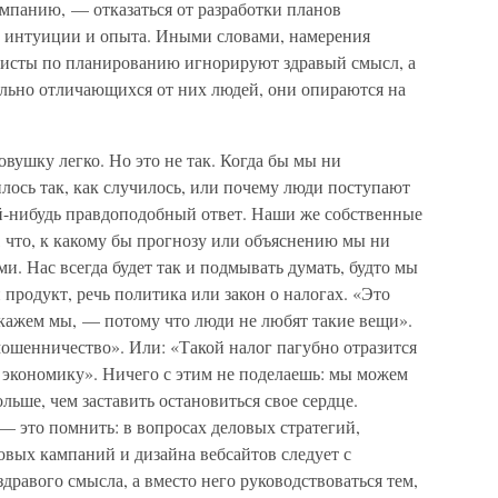
мпанию, — отказаться от разработки планов
х интуиции и опыта. Иными словами, намерения
листы по планированию игнорируют здравый смысл, а
ильно отличающихся от них людей, они опираются на
ловушку легко. Но это не так. Когда бы мы ни
илось так, как случилось, или почему люди поступают
кой-нибудь правдоподобный ответ. Наши же собственные
, что, к какому бы прогнозу или объяснению мы ни
. Нас всегда будет так и подмывать думать, будто мы
 продукт, речь политика или закон о налогах. «Это
скажем мы, — потому что люди не любят такие вещи».
мошенничество». Или: «Такой налог пагубно отразится
 экономику». Ничего с этим не поделаешь: мы можем
ьше, чем заставить остановиться свое сердце.
— это помнить: в вопросах деловых стратегий,
овых кампаний и дизайна вебсайтов следует с
дравого смысла, а вместо него руководствоваться тем,