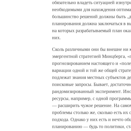
обязательно владеть ситуацией изнутри
необходимыми для нахождения оптимал
большинство решений должны быть 
планирования должна заключаться в в
на которых разрабатываемый план ока
них.
Сколь различными они бы внешне ни ка
эмергентной стратегией Минцберга, «
прогнозированием настоящего и «пол
вариации одной и той же общей страт
подлежат знания местных субъектов д
поисковые запросы. Бывает, достаточн
рандомизированный эксперимент. Ино
ресурсы, например, с одной программ
— расширить чужое решение. На самом 
проблемы столько же, сколько есть их
подхода. Однако у них есть и нечто об
планированию — будь то политики, ст