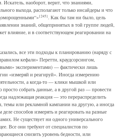
. Искатель, наоборот, верит, что знаниями,
ьного выхода, располагают только инсайдеры и что
{245}
„доморощенными“»
. Как бы там ни было, цель
ыявлении знаний, общепринятых в той группе людей,
жет влияние, и в соответствующем реагировании на
зались, все эти подходы к планированию (наряду с
правилом кефали» Перетти, краудсорсингом,
евыми» экспериментами) — фактически лишь
егии «измеряй и реагируй». Иногда измерению
еятельности, а когда-то — клики мышкой или
о просто собрать данные, а в другой раз — провести
гда надлежащая реакция — это перераспределить
ы, темы или рекламной кампании на другую, а иногда
деле способов измерять и реагировать на разные
 самих. Не существует ни одного универсального
щее. Все они требуют от специалистов по
арающиеся снизить уровень бедности, или