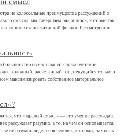
вый смысл
отря на колоссальные преимущества рассуждений о
авого смысла, мы совершаем ряд ошибок, которые так
ак и «промахи» интуитивной физики. Рассмотрению
нальность
а большинство из нас слышат словосочетание
ходит холодный, расчетливый тип, пекущийся только о
 всем максимизировать собственное материальное
ысл»?
жется, что «здравый смысл» — это умение рассуждать
век рассуждает разумно, а то, на чем он основывается,
зве не разумно ведет себя человек, который, находясь