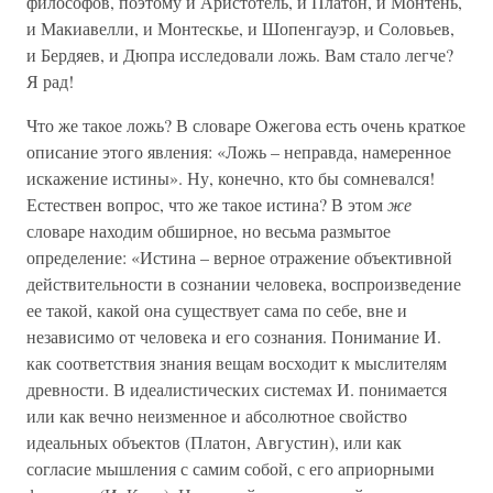
философов, поэтому и Аристотель, и Платон, и Монтень,
и Макиавелли, и Монтескье, и Шопенгауэр, и Соловьев,
и Бердяев, и Дюпра исследовали ложь. Вам стало легче?
Я рад!
Что же такое ложь? В словаре Ожегова есть очень краткое
описание этого явления: «Ложь – неправда, намеренное
искажение истины». Ну, конечно, кто бы сомневался!
Естествен вопрос, что же такое истина? В этом
же
словаре находим обширное, но весьма размытое
определение: «Истина – верное отражение объективной
действительности в сознании человека, воспроизведение
ее такой, какой она существует сама по себе, вне и
независимо от человека и его сознания. Понимание И.
как соответствия знания вещам восходит к мыслителям
древности. В идеалистических системах И. понимается
или как вечно неизменное и абсолютное свойство
идеальных объектов (Платон, Августин), или как
согласие мышления с самим собой, с его априорными