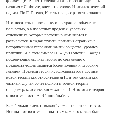
формами (И. Кант). Немецкий классический идеализм,
начиная с И. Фихте, внес в трактовку И. диалектический
подход. По Г. Гегелю, И. есть процесс развития знания…
И. относительна, поскольку она отражает объект не
полностью, а в известных пределах, условиях,
отношениях, которые постоянно изменяются и
развиваются. Каждая ступень познания ограничена
историческими условиями жизни общества, уровнем
практики. И в этом смысле И. – „дитя эпохи“. Каждая
последующая научная теория по сравнению с
предшествующей является более полным и глубоким
знанием. Прежняя теория истолковывается в составе
новой теории как относительная И. и тем самым как
частный случай более полной и точной теории
(например, классическая механика И. Ньютона и теория
относительности А. Эйнштейна)»…
Какой можно сделать вывод? Ложь – понятно, что это.
Истина – относительна, значит, у каждого может быть