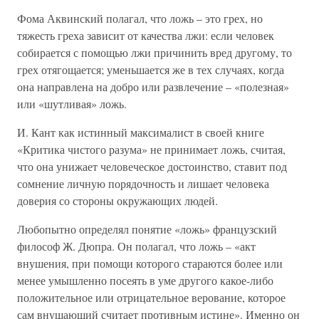
Фома Аквинский полагал, что ложь – это грех, но
тяжесть греха зависит от качества лжи: если человек
собирается с помощью лжи причинить вред другому, то
грех отягощается; уменьшается же в тех случаях, когда
она направлена на добро или развлечение – «полезная»
или «шутливая» ложь.
И. Кант как истинный максималист в своей книге
«Критика чистого разума» не принимает ложь, считая,
что она унижает человеческое достоинство, ставит под
сомнение личную порядочность и лишает человека
доверия со стороны окружающих людей.
Любопытно определял понятие «ложь» французский
философ Ж. Дюпра. Он полагал, что ложь – «акт
внушения, при помощи которого стараются более или
менее умышленно посеять в уме другого какое-либо
положительное или отрицательное верование, которое
сам внушающий считает противным истине». Именно он