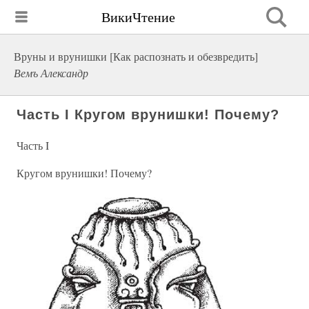
ВикиЧтение
Вруны и врунишки [Как распознать и обезвредить]
Вемъ Александр
Часть I Кругом врунишки! Почему?
Часть I
Кругом врунишки! Почему?