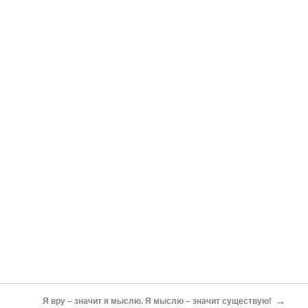
→
Я вру – значит я мыслю. Я мыслю – значит существую!