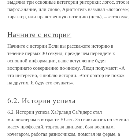
выделил три основные категории риторики: логос, этос и
пафос.Знание, или слово, Аристотель называл «логосом»;
характер, или нравственную позицию (цель), – «этосом»;
Начните с истории
Начните с истории Если вы расскажете историю в
течение первых 30 секунд, прежде чем перейдете к
основной информации, ваше вступление будет
воспринято совершенно по-иному. Люди подумают: «А
это интересно, я люблю истории. Этот оратор не похож
на других. Я буду его слушать».
6.2. Истории успеха
6.2. Истории успеха Ха?рланд Са?ндерс стал
миллионером в возрасте 70 лет. За свою жизнь он сменил
массу профессий, торговал шинами, был военным,
кочегаром, работал разносчиком, помогал на ферме, а