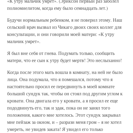
«К утру мальчик умрет». (Эриксон первый раз заболел
полиомиелитом, когда ему было семнадцать лет.)
Будучи нормальным ребенком, я не поверил этому. Наш
сельский врач вызвал из Чикаго двоих своих коллег для
консультации, и они говорили моей матери: «К утру
мальчик умрет».
Я был вне себя от гнева. Подумать только, сообщить
матери, что ее сын к утру будет мертв! Это неслыханно!
Когда после этого мать вошла в комнату, на ней не было
лица. Она подумала, что я помешался, потому что я
настоятельно просил ее передвинуть в моей комнате
большой сундук так, чтобы он стоял под другим углом к
кровати. Она двигала его у кровати, а я просил ее еще
пододвинуть его, так и эдак, пока он не занял того
положения, какого мне хотелось. Этот сундук закрывал
мне пейзаж за окном, и – разрази меня гром – я не хотел
умереть, не увидев заката!
Я
увидел его только