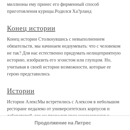
миллионы ему принес его фирменный способ
приготовления курицы.Родился Ха?рланд
Конец истории
Конец истории Столкнувшись с невыполнением
обязательств, мы начинаем недоумевать: что с человеком
не так? Для нас естественно придумать нелицеприятную
историю, изобразить его эгоистом или глупцом. Но,
учитывая в своей истории возможности, которые ее
герою представились
Истории
Истории АлексМы встретились с Алексом в небольшом
ресторане недалеко от университетских корпусов и
лабораторий, где он проводит свои исследования и
эксперименты. Мы хотим побольше узнать о том, как
Продолжение на Литрес
Алекс мечтает и как решает, какие мечты для него важнее