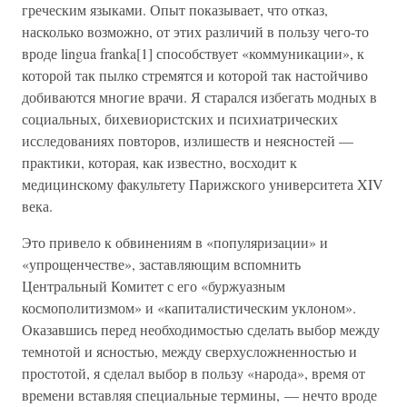
греческим языками. Опыт показывает, что отказ,
насколько возможно, от этих различий в пользу чего-то
вроде lingua franka[1] способствует «коммуникации», к
которой так пылко стремятся и которой так настойчиво
добиваются многие врачи. Я старался избегать модных в
социальных, бихевиористских и психиатрических
исследованиях повторов, излишеств и неясностей —
практики, которая, как известно, восходит к
медицинскому факультету Парижского университета XIV
века.
Это привело к обвинениям в «популяризации» и
«упрощенчестве», заставляющим вспомнить
Центральный Комитет с его «буржуазным
космополитизмом» и «капиталистическим уклоном».
Оказавшись перед необходимостью сделать выбор между
темнотой и ясностью, между сверхусложненностью и
простотой, я сделал выбор в пользу «народа», время от
времени вставляя специальные термины, — нечто вроде