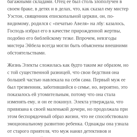
багажными складами. Отец ее был столь злополучен в
своем браке, в детях и в делах, что, как сказал ему мистер
Уэстон, священник епископальной церкви, он, по-
видимому, родился с «печатью Авеля» на лбу: казалось,
Господь избрал его в качестве прирожденной жертвы,
подобно его библейскому тезке. Впрочем, невзгоды
мистера Эйбела всегда могли быть объяснены внешними
обстоятельствами.
Жизнь Электы сложилась как будто таким же образом, но
с той существенной разницей, что свои бедствия она
большей частью навлекала на себя сама. Первый муж ее
был трезвенник, заботившийся о семье, но, вероятно, это
показалось ей утомительным, потому что она стала
изменять ему, и он ее покинул. Электа утверждала, что
привязана к своей маленькой дочери, но продолжала при
этом беспорядочный образ жизни, что не способствовало
эмоциональному развитию ребенка. Однажды она узнала
от старого приятеля, что муж нанял детективов и