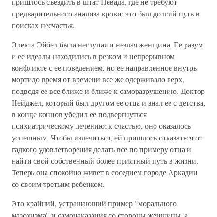
пришлось съездить в штат Невада, где не требуют
предварительного анализа крови; это был долгий путь в
поисках несчастья.
Электа Эйбел была неглупая и незлая женщина. Ее разум
и ее идеалы находились в резком и непрерывном
конфликте с ее поведением, но ее направленное внутрь
мортидо время от времени все же одерживало верх,
подводя ее все ближе и ближе к саморазрушению. Доктор
Нейджел, который был другом ее отца и знал ее с детства,
в конце концов убедил ее подвергнуться
психиатрическому лечению; к счастью, оно оказалось
успешным. Чтобы излечиться, ей пришлось отказаться от
гадкого удовлетворения делать все по примеру отца и
найти свой собственный более приятный путь в жизни.
Теперь она спокойно живет в соседнем городе Аркадии
со своим третьим ребенком.
Это крайний, устрашающий пример "морального
мазохизма" и самонаказания со стороны женщины, а