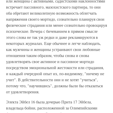
или женщина с активными, садистскими наклонностями
встречает пассивного, мазохистского партнера, то они
оба обретают великолепную возможность облегчать
напряжения своего мортидо, сознательно планируя свои
физические страдания или менее сознательно провоцируя
психические. Вечера с бичеванием в прямом смысле
этого слова не так уж редки и даже рекламируются в
некоторых журналах. Еще обычнее и легче наблюдать,
как мужчины и женщины устраивают свои любовные
отношения таким образом, чтобы снова и снова
удовлетворять свое активное и пассивное мортидо
посредством эмоциональной жестокости или страдания,
и каждый очередной опыт их, по-видимому, "ничему не
учит". В действительности они и не хотят "учиться",
потому что, "научившись", должны были бы отказаться
от удовлетворения.
Электа Эйбел 16 была дочерью Прита 17 Эйбела,
владельца бойни, расположенной за Олимпийскими