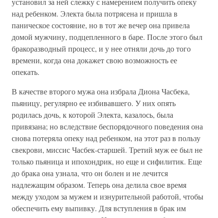
установил за ней слежку с намерением получить опеку
над ребенком. Электа была потрясена и пришла в
паническое состояние, но в тот же вечер она привела
домой мужчину, подцепленного в баре. После этого был
бракоразводный процесс, и у нее отняли дочь до того
времени, когда она докажет свою возможность ее
опекать.
В качестве второго мужа она избрала Диона Часбека,
пьяницу, регулярно ее избивавшего. У них опять
родилась дочь, к которой Электа, казалось, была
привязана; но вследствие беспорядочного поведения она
снова потеряла опеку над ребенком, на этот раз в пользу
свекрови, миссис Часбек-старшей. Третий муж ее был не
только пьяница и ипохондрик, но еще и сифилитик. Еще
до брака она узнала, что он болен и не лечится
надлежащим образом. Теперь она делила свое время
между уходом за мужем и изнурительной работой, чтобы
обеспечить ему выпивку. Для вступления в брак им