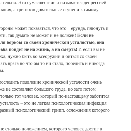
чательно. Это сумасшествие и называется депрессией.
тояния, а три последовательные ступени к самому
тороны может показаться, что это – ерунда, плюнуть и
Если не
ети, так думать не может и не должен!
ля борьбы со своей хронической усталостью, она
ьба пойдет не на жизнь, а на смерть!
И если вы не
реха, нужно быть во всеоружии и биться со своей
ть врага во что бы то ни стало, победить и никогда
м.
роследить появление хронической усталости очень
кже не составляет большого труда, но зато потом
 только тот человек, который по-настоящему заботится
 усталость – это не легкая психологическая инфекция
бразный психологический грипп, осложнения которого
не столько положением, которого человек достиг в