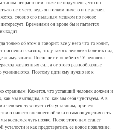
м типом неврастении, тоже не подумаешь, что он
ть-то не с чего, ведь он толком ничего и не делает.
ижется, словно его пыльным мешком по голове
е интересует. Временами он вроде бы и пытается
 выходит.
да только об этом и говорит: все у него что-то колит,
ст поспешит сказать, что у такого человека болезнь под
де «симуляции». Поспешит и ошибется! У человека
расход жизненных сил, а от этого разнообразные
 усиливаются. Поэтому идти ему нужно не к
ько странным. Кажется, что уставший человек должен и
, как мы выглядим, а то, как мы себя чувствуем. А в
ии человек чувствует себя уставшим, причем
тствию нашего внешнего облика и самоощущения есть
мы коснемся чуть позже. После этого нам станет
й усталости и как предотвратить ее новое появление.