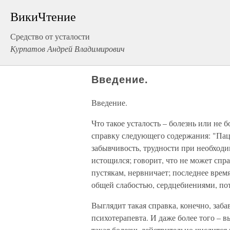
ВикиЧтение
Средство от усталости
Курпатов Андрей Владимирович
Введение.
Введение.
Что такое усталость – болезнь или не
справку следующего содержания: "Паци
забывчивость, трудности при необходи
истощился; говорит, что не может спр
пустякам, нервничает; последнее врем
общей слабостью, сердцебиениями, пот
Выглядит такая справка, конечно, заба
психотерапевта. И даже более того – 
такая болезнь действительно числится