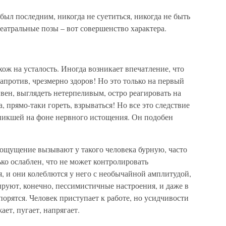
был последним, никогда не суетиться, никогда не быть
атральные позы – вот совершенство характера.
ож на усталость. Иногда возникает впечатление, что
 напротив, чрезмерно здоров! Но это только на первый
тивен, выглядеть нетерпеливым, остро реагировать на
, прямо-таки гореть, взрываться! Но все это следствие
зникшей на фоне нервного истощения. Он подобен
 ощущение вызывают у такого человека бурную, часто
ко ослаблен, что не может контролировать
, и они колеблются у него с необычайной амплитудой,
лируют, конечно, пессимистичные настроения, и даже в
орятся. Человек приступает к работе, но усидчивости
ает, пугает, напрягает.