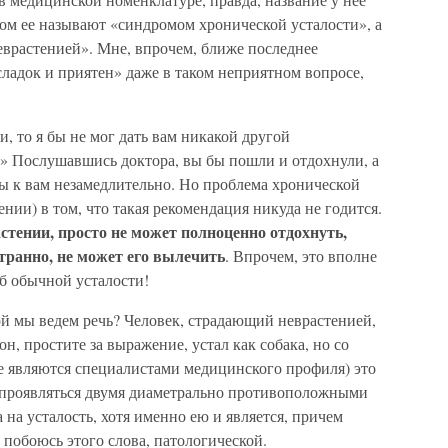
жом ее называют «синдромом хронической усталости», а
еврастенией». Мне, впрочем, ближе последнее
сладок и приятен» даже в таком неприятном вопросе,
, то я бы не мог дать вам никакой другой
!» Послушавшись доктора, вы бы пошли и отдохнули, а
бы к вам незамедлительно. Но проблема хронической
нии) в том, что такая рекомендация никуда не годится.
стении, просто не может полноценно отдохнуть,
странно, не может его вылечить
. Впрочем, это вполне
об обычной усталости!
ой мы ведем речь? Человек, страдающий неврастенией,
 он, простите за выражение, устал как собака, но со
не являются специалистами медицинского профиля) это
т проявляться двумя диаметрально противоположными
 на усталость, хотя именно ею и является, причем
 побоюсь этого слова, патологической.