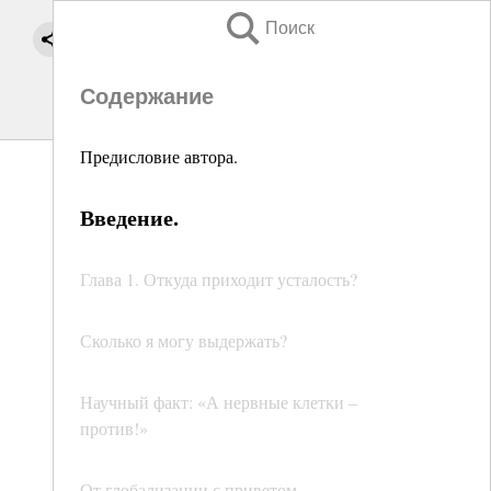
Поиск
Содержание
Предисловие автора.
Введение.
Глава 1. Откуда приходит усталость?
Сколько я могу выдержать?
Научный факт: «А нервные клетки –
против!»
От глобализации с приветом...