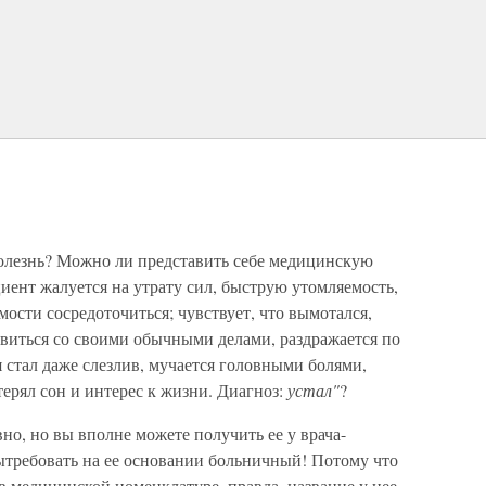
 болезнь? Можно ли представить себе медицинскую
ент жалуется на утрату сил, быструю утомляемость,
мости сосредоточиться; чувствует, что вымотался,
авиться со своими обычными делами, раздражается по
я стал даже слезлив, мучается головными болями,
ерял сон и интерес к жизни. Диагноз:
устал"
?
вно, но вы вполне можете получить ее у врача-
вытребовать на ее основании больничный! Потому что
 в медицинской номенклатуре, правда, название у нее