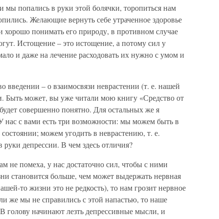
ли мы попались в руки этой болячки, торопиться нам
ропились. Желающие вернуть себе утраченное здоровье
и хорошо понимать его природу, в противном случае
гут. Истощение – это истощение, а потому сил у
мало и даже на лечение расходовать их нужно с умом и
во введении – о взаимосвязи неврастении (т. е. нашей
и. Быть может, вы уже читали мою книгу «Средство от
 будет совершенно понятно. Для остальных же я
 нас с вами есть три возможности: мы можем быть в
остоянии; можем угодить в неврастению, т. е.
в руки депрессии. В чем здесь отличия?
ам не помеха, у нас достаточно сил, чтобы с ними
зни становится больше, чем может выдержать нервная
ашей-то жизни это не редкость), то нам грозит нервное
ли же мы не справились с этой напастью, то наше
 В голову начинают лезть депрессивные мысли, и