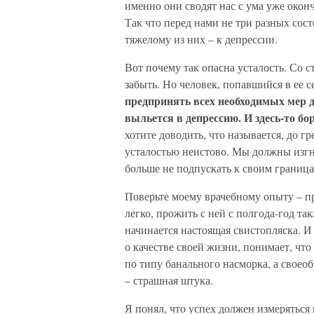
именно они сводят нас с ума уже окон
Так что перед нами не три разных сос
тяжелому из них – к депрессии.
Вот почему так опасна усталость. Со с
забыть. Но человек, попавшийся в ее с
предпринять всех необходимых мер д
выльется в депрессию. И здесь-то бор
хотите доводить, что называется, до г
усталостью неистово. Мы должны изгна
больше не подпускать к своим граница
Поверьте моему врачебному опыту – п
легко, прожить с ней с полгода-год та
начинается настоящая свистопляска. И
о качестве своей жизни, понимает, что
по типу банального насморка, а своео
– страшная штука.
Я понял, что успех должен измеряться 