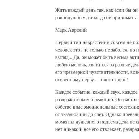
Жить каждый день так, как если бы он 
равнодушным, никогда не принимать те
Марк Аврелий
Первый тип неврастении совсем не пох
человек этот не только не заболел, но
взгляд... Да, он может быть весьма ак
любую мелочь, хвататься за разные дела
его чрезмерной чувствительности, во
оголенному нерву – только тронь!
Каждое событие, каждый звук, каждое
раздражительную реакцию. Он настоль
собственные эмоциональные состояния
от экзальтации до слез. Однако прева
моменты душевного подъема дела не сп
нет никакой, все его отвлекает, раздраж