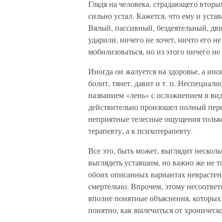
Глядя на человека, страдающего вторы
сильно устал. Кажется, что ему и устава
Вялый, пассивный, бездеятельный, дв
ударили, ничего не хочет, ничто его н
мобилизоваться, но из этого ничего не
Иногда он жалуется на здоровье, а иног
болит, тянет, давит и т. п. Неспециали
названием «лень» с осложнением в ви
действительно произошел полный пере
неприятные телесные ощущения только
терапевту, а к психотерапевту.
Все это, быть может, выглядит нескол
выглядеть уставшим, но важно же не то
обоих описанных вариантах неврастен
смертельно. Впрочем, этому несоотве
вполне понятные объяснения, которых 
понятно, как вылечиться от хроническо