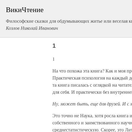
ВикиЧтение
Философские сказки для обдумывающих житье или веселая кн
Козлов Николай Иванович
1
1
На что похожа эта книга? Как и моя п
Практическая психология на каждый де
та книга писалась с оглядкой на читат
для себя. И практически без внутренн
Ну, может быть, еще для друзей. И с 
Это точно не Наука, хотя росла книга 
собственного и заимствованного науч
среднестатистическую. Скорее, это Ли