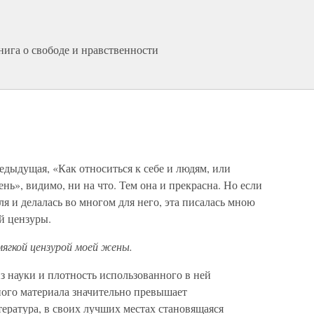
ига о свободе и нравственности
редыдущая, «Как относиться к себе и людям, или
нь», видимо, ни на что. Тем она и прекрасна. Но если
еля и делалась во многом для него, эта писалась мною
ей цензуры.
мягкой цензурой моей жены.
из науки и плотность использованного в ней
ного материала значительно превышает
тература, в своих лучших местах становящаяся