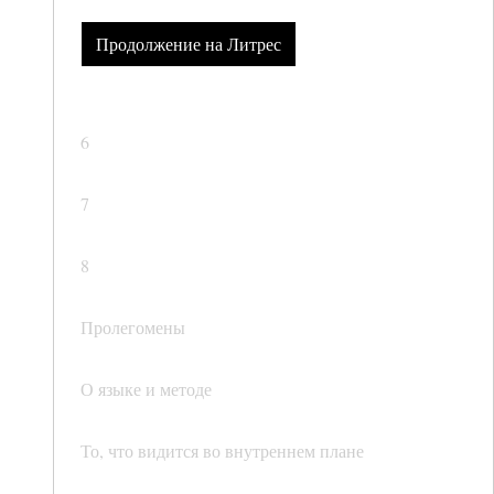
Продолжение на Литрес
6
7
8
Пролегомены
О языке и методе
То, что видится во внутреннем плане