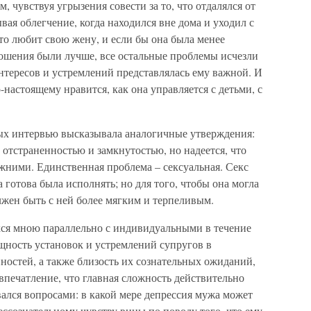
 чувствуя угрызения совести за то, что отдалялся от
вая облегчение, когда находился вне дома и уходил с
что любит свою жену, и если бы она была менее
ношения были лучше, все остальные проблемы исчезли
нтересов и устремлений представлялась ему важной. И
о-настоящему нравится, как она управляется с детьми, с
ых интервью высказывала аналогичные утверждения:
 отстраненностью и замкнутостью, но надеется, что
жними. Единственная проблема – сексуальная. Секс
 готова была исполнять; но для того, чтобы она могла
олжен быть с ней более мягким и терпеливым.
ся мною параллельно с индивидуальными в течение
щность установок и устремлений супругов в
ностей, а также близость их сознательных ожиданий,
впечатление, что главная сложность действительно
вался вопросами: в какой мере депрессия мужа может
ссознательному чувству вины по поводу того, что ему