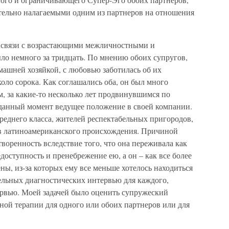
тельно налагаемыми одним из партнеров на отношения
в связи с возрастающими межличностными и
ло немного за тридцать. По мнению обоих супругов,
машней хозяйкой, с любовью заботилась об их
коло сорока. Как соглашались оба, он был много
, за какие-то несколько лет продвинувшимся по
данный момент ведущее положение в своей компании.
реднего класса, жителей респектабельных пригородов,
в латиноамериканского происхождения. Причиной
творенность вследствие того, что она переживала как
оступность и пренебрежение ею, а он – как все более
ы, из-за которых ему все меньше хотелось находиться
ельных диагностических интервью для каждого,
рвью. Моей задачей было оценить супружеский
ной терапии для одного или обоих партнеров или для