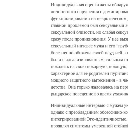
Индивидуальная оценка жены обнаруж
личностного нарушения с доминирован
функционировании на невротическом у
главной проблемой был сексуальный 
сексуальной близости, но слабая секс
сразу после проникновения. У нее выз
сексуальный интерес мужа и его “груб
болезненно обижена своей неудачей в 
были с идеализированным, сильным отц
походить на свою покорную, ноющую,
характерное для ее родителей пуритан
мощного защитного вытеснения – в ча
детства. Она горько жаловалась на пер
рыцарское поведение во время ухажив
Индивидуальные интервью с мужем ука
однако с преобладанием обсессивно-к
интегрированной Эго-идентичностью,
проявлял симптомы умеренной стойкой