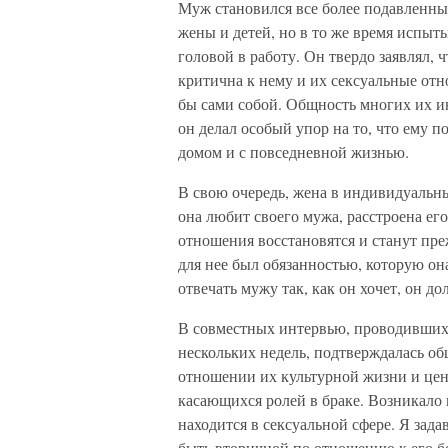
Муж становился все более подавленным,
жены и детей, но в то же время испыты
головой в работу. Он твердо заявлял, 
критична к нему и их сексуальные от
бы сами собой. Общность многих их и
он делал особый упор на то, что ему п
домом и с повседневной жизнью.
В свою очередь, жена в индивидуальн
она любит своего мужа, расстроена его
отношения восстановятся и станут пре
для нее был обязанностью, которую она
отвечать мужу так, как он хочет, он д
В совместных интервью, проводивших
нескольких недель, подтверждалась об
отношении их культурной жизни и цен
касающихся ролей в браке. Возникало 
находится в сексуальной сфере. Я зада
быть вторичной по отношению к его бе