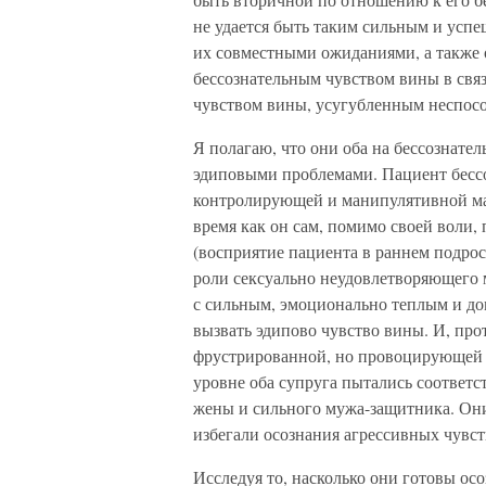
не удается быть таким сильным и усп
их совместными ожиданиями, а также 
бессознательным чувством вины в св
чувством вины, усугубленным неспосо
Я полагаю, что они оба на бессознате
эдиповыми проблемами. Пациент бессо
контролирующей и манипулятивной мат
время как он сам, помимо своей воли
(восприятие пациента в раннем подрост
роли сексуально неудовлетворяющего 
с сильным, эмоционально теплым и д
вызвать эдипово чувство вины. И, про
фрустрированной, но провоцирующей 
уровне оба супруга пытались соответ
жены и сильного мужа-защитника. Они
избегали осознания агрессивных чувст
Исследуя то, насколько они готовы осо