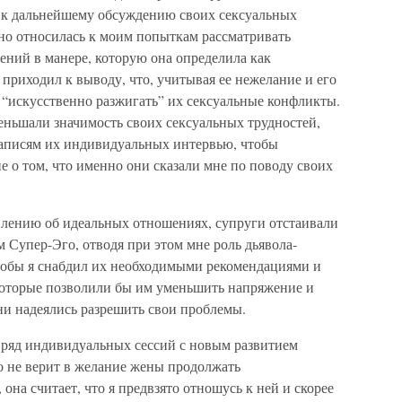
 к дальнейшему обсуждению своих сексуальных
но относилась к моим попыткам рассматривать
ний в манере, которую она определила как
приходил к выводу, что, учитывая ее нежелание и его
 “искусственно разжигать” их сексуальные конфликты.
ньшали значимость своих сексуальных трудностей,
 записям их индивидуальных интервью, чтобы
 о том, что именно они сказали мне по поводу своих
влению об идеальных отношениях, супруги отстаивали
м Супер-Эго, отводя при этом мне роль дьявола-
тобы я снабдил их необходимыми рекомендациями и
которые позволили бы им уменьшить напряжение и
ни надеялись разрешить свои проблемы.
 ряд индивидуальных сессий с новым развитием
о не верит в желание жены продолжать
 она считает, что я предвзято отношусь к ней и скорее