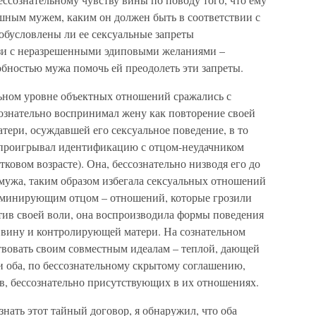
ешным мужем, каким он должен быть в соответствии с
обусловлены ли ее сексуальные запреты
язи с неразрешенными эдиповыми желаниями –
бностью мужа помочь ей преодолеть эти запреты.
льном уровне объектных отношений сражались с
знательно воспринимал жену как повторение своей
ери, осуждавшей его сексуальное поведение, в то
, проигрывал идентификацию с отцом-неудачником
ковом возрасте). Она, бессознательно низводя его до
мужа, таким образом избегала сексуальных отношений
оминирующим отцом – отношений, которые грозили
тив своей воли, она воспроизводила формы поведения
вину и контролирующей матери. На сознательном
ствовать своим совместным идеалам – теплой, дающей
 оба, по бессознательному скрытому соглашению,
в, бессознательно присутствующих в их отношениях.
знать этот тайный договор, я обнаружил, что оба