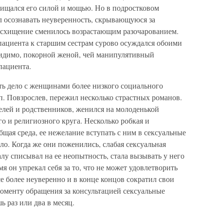
хищался его силой и мощью. Но в подростковом
ал осознавать неуверенность, скрывающуюся за
осхищение сменилось возрастающим разочарованием.
пациента к старшим сестрам сурово осуждался обоими
видимо, покорной женой, чей манипулятивный
пациента.
ть дело с женщинами более низкого социального
п. Повзрослев, пережил несколько страстных романов.
елей и родственников, женился на молоденькой
го и религиозного круга. Несколько робкая и
бщая среда, ее нежелание вступать с ним в сексуальные
ло. Когда же они поженились, слабая сексуальная
лу списывал на ее неопытность, стала вызывать у него
мя он упрекал себя за то, что не может удовлетворить
все более неуверенно и в конце концов сократил свои
 моменту обращения за консультацией сексуальные
 раз или два в месяц.