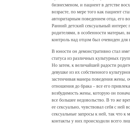
бизнесменом, и пациент в детстве вос
возрасте, по мере того как пациент ст
авторитарным поведением отца, его в
Ранний детский сексуальный интерес 
родителями, в особенности матерью, 
контроль над отцом был очевиден для 
В юности он демонстративно стал име
статуса из различных культурных груп
Но затем, к величайшей радости родит
девушке из их собственного культурно
застенчивая манера поведения жены, о
отношения до брака – все его привлека
возбудимость жены, которую он понача
все большее недовольство. В то же вре
ее сексуально, чувствовал себя с ней 
сексуальные запросы к ней, так что к
контакты у них происходили всего лишь