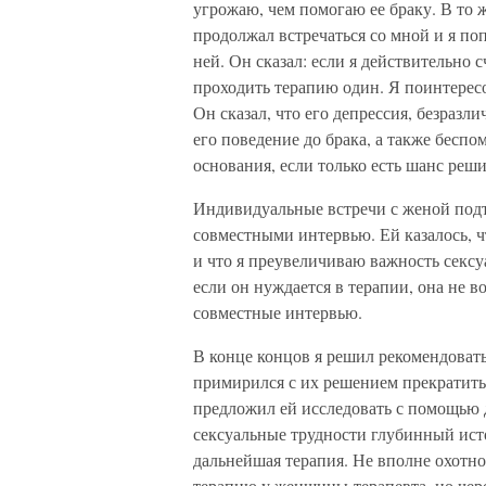
угрожаю, чем помогаю ее браку. В то ж
продолжал встречаться со мной и я п
ней. Он сказал: если я действительно 
проходить терапию один. Я поинтересо
Он сказал, что его депрессия, безразл
его поведение до брака, а также бесп
основания, если только есть шанс реш
Индивидуальные встречи с женой подт
совместными интервью. Ей казалось, ч
и что я преувеличиваю важность секс
если он нуждается в терапии, она не в
совместные интервью.
В конце концов я решил рекомендоват
примирился с их решением прекратит
предложил ей исследовать с помощью 
сексуальные трудности глубинный исто
дальнейшая терапия. Не вполне охотно
терапию у женщины-терапевта, но чере