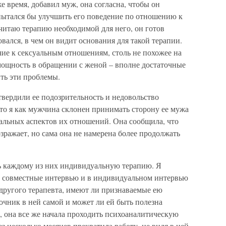
е время, добавил муж, она согласна, чтобы он
опытался бы улучшить его поведение по отношению к
считаю терапию необходимой для него, он готов
вался, в чем он видит основания для такой терапии.
ичие к сексуальным отношениям, столь не похожее на
омощность в обращении с женой – вполне достаточные
ить эти проблемы.
вердили ее подозрительность и недовольство
то я как мужчина склонен принимать сторону ее мужа
уальных аспектов их отношений. Она сообщила, что
озражает, но сама она не намерена более продолжать
ь каждому из них индивидуальную терапию. Я
ь совместные интервью и в индивидуальном интервью
другого терапевта, имеют ли признаваемые ею
чник в ней самой и может ли ей быть полезна
, она все же начала проходить психоаналитическую
з несколько месяцев прекратила работу, не видя в ней