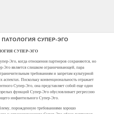
 ПАТОЛОГИЯ СУПЕР-ЭГО
ОГИЯ СУПЕР-ЭГО
упер-Эго, когда отношения партнеров сохраняются, но
р-Эго является слишком ограничивающей, пара
ограничительным требованиям и запретам культурной
ых аспектах. Поскольку конвенциональность отражает
нтного Супер-Эго, она представляет собой еще один
з зрелых функций Супер-Эго обусловливает регрессию
ющего инфантильного Супер-Эго.
блему, порожденную требованиями хорошо
вого и ограничивающего Супер-Эго обоих партнеров,