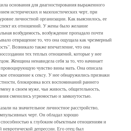
ила основания для диагностирования выраженного
ием истерических и мазохистических черт, при
ровне личностной организации. Как выяснилось, ее
аспект их отношений. У жены было желание
уальная возбудимость, возбуждение пропадало почти
ывало отвращение то, что она ощущала как чрезмерный
ость”. Возникало также впечатление, что она
воссоздании тех теплых отношений, которые у нее
ом. Женщина ненавидела себя за то, что начинает
 провоцирующую чувство вины мать. Она описала
ское отношение к сексу. У нее обнаружились признаки
стности, блокировка всех воспоминаний раннего
емену в своем муже, чьи живость, общительность,
ания сменились угрюмостью и замкнутостью.
зали на значительное личностное расстройство,
омпульсивных черт. Он обладал хорошо
 способностью к глубоким объектным отношениям и
 невротической депрессии. Его отец был