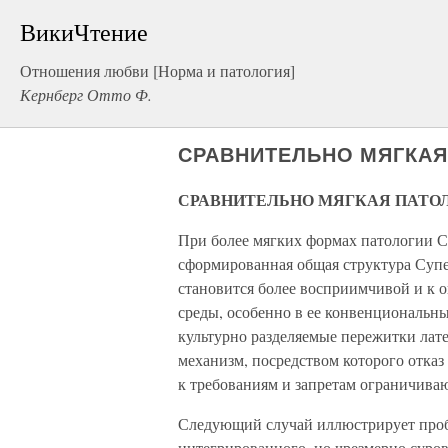
ВикиЧтение
Отношения любви [Норма и патология]
Кернберг Отто Ф.
СРАВНИТЕЛЬНО МЯГКАЯ
СРАВНИТЕЛЬНО МЯГКАЯ ПАТОЛ
При более мягких формах патологии С
сформированная общая структура Супе
становится более восприимчивой и к 
среды, особенно в ее конвенциональн
культурно разделяемые пережитки лате
механизм, посредством которого отка
к требованиям и запретам ограничива
Следующий случай иллюстрирует про
интегрированного, но чрезмерно суро