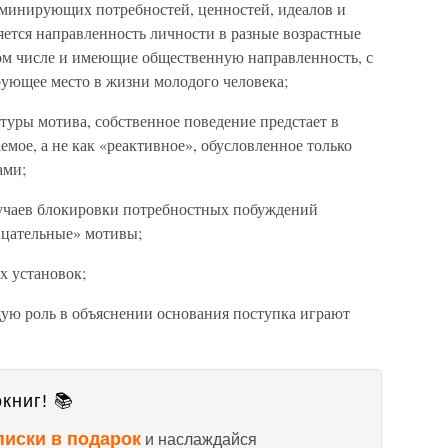
оминирующих потребностей, ценностей, идеалов и
няется направленность личности в разные возрастные
том числе и имеющие общественную направленность, с
ующее место в жизни молодого человека;
ктуры мотива, собственное поведение предстает в
емое, а не как «реактивное», обусловленное только
ами;
случаев блокировки потребностных побуждений
рицательные» мотивы;
х установок;
щую роль в объяснении основания поступка играют
книг! 📚
писки в подарок
и наслаждайся