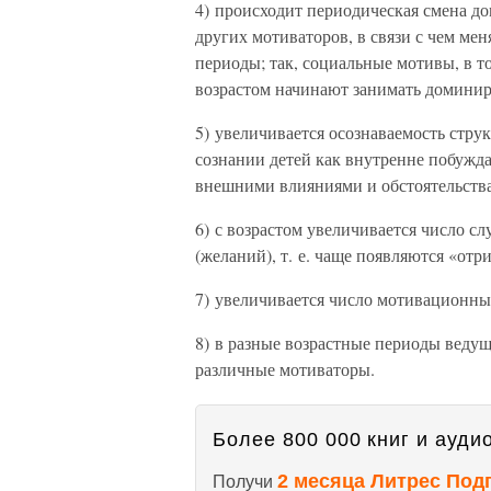
4) происходит периодическая смена д
других мотиваторов, в связи с чем ме
периоды; так, социальные мотивы, в 
возрастом начинают занимать доминир
5) увеличивается осознаваемость стру
сознании детей как внутренне побужда
внешними влияниями и обстоятельств
6) с возрастом увеличивается число 
(желаний), т. е. чаще появляются «от
7) увеличивается число мотивационны
8) в разные возрастные периоды веду
различные мотиваторы.
Более 800 000 книг и аудио
2 месяца Литрес Под
Получи