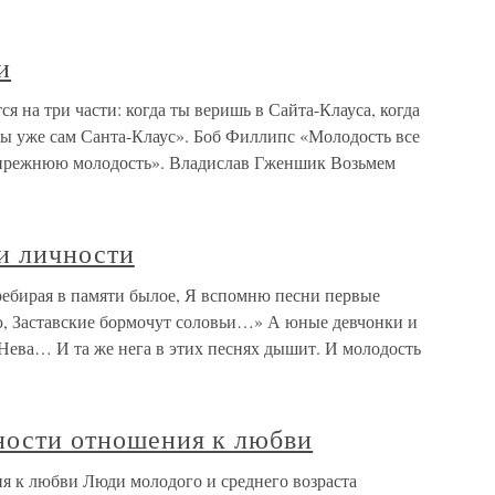
и
я на три части: когда ты веришь в Сайта-Клауса, когда
 ты уже сам Санта-Клаус». Боб Филлипс «Молодость все
о прежнюю молодость». Владислав Гженшик Возьмем
и личности
ебирая в памяти былое, Я вспомню песни первые
ою, Заставские бормочут соловьи…» А юные девчонки и
Нева… И та же нега в этих песнях дышит. И молодость
нности отношения к любви
ия к любви Люди молодого и среднего возраста