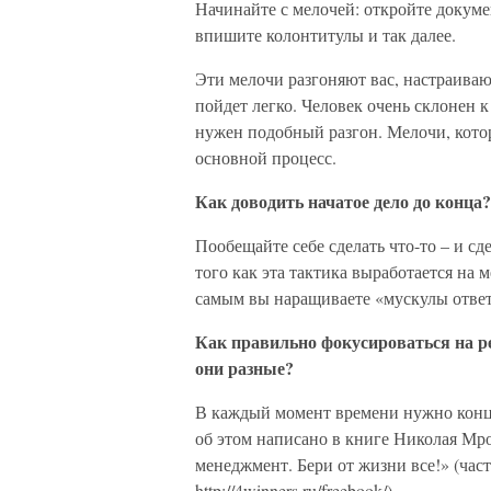
Начинайте с мелочей: откройте докуме
впишите колонтитулы и так далее.
Эти мелочи разгоняют вас, настраивают
пойдет легко. Человек очень склонен к
нужен подобный разгон. Мелочи, котор
основной процесс.
Как доводить начатое дело до конца?
Пообещайте себе сделать что-то – и с
того как эта тактика выработается на 
самым вы наращиваете «мускулы ответ
Как правильно фокусироваться на ре
они разные?
В каждый момент времени нужно конце
об этом написано в книге Николая Мр
менеджмент. Бери от жизни все!» (час
http://4winners.ru/freebook/).