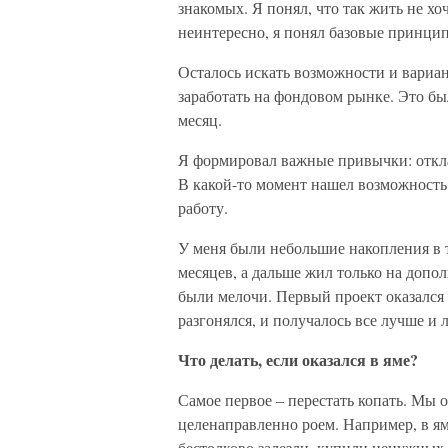
знакомых. Я понял, что так жить не хо
неинтересно, я понял базовые принцип
Осталось искать возможности и вариан
заработать на фондовом рынке. Это бы
месяц.
Я формировал важные привычки: откла
В какой-то момент нашел возможность п
работу.
У меня были небольшие накопления в т
месяцев, а дальше жил только на допол
были мелочи. Первый проект оказался 
разгонялся, и получалось все лучше и 
Что делать, если оказался в яме?
Самое первое – перестать копать. Мы о
целенаправленно роем. Например, в ям
бестолково залезли, купили ненужных 