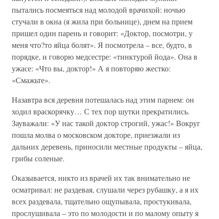
пытались посмеяться над молодой врачихой: ночью
стучали в окна (я жила при больнице), днем на прием
пришел один парень и говорит: «Доктор, посмотри, у
меня что?то яйца болят». Я посмотрела – все, будто, в
порядке, и говорю медсестре: «тинктурой йода». Она в
ужасе: «Что вы, доктор!» А я повторяю жестко:
«Смажьте».
Назавтра вся деревня потешалась над этим парнем: он
ходил враскорячку… С тех пор шутки прекратились.
Зауважали: «У нас такой доктор строгий, ужас!» Вокруг
пошла молва о московском докторе, приезжали из
дальних деревень, приносили местные продукты – яйца,
грибы соленые.
Оказывается, никто из врачей их так внимательно не
осматривал: не раздевая, слушали через рубашку, а я их
всех раздевала, тщательно ощупывала, простукивала,
прослушивала – это по молодости и по малому опыту я