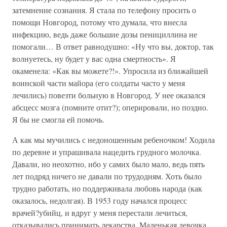
затемнение сознания. Я стала по телефону просить о
помощи Новгород, потому что думала, что внесла
инфекцию, ведь даже большие дозы пенициллина не
помогали… В ответ равнодушно: «Ну что вы, доктор, так
волнуетесь, ну будет у вас одна смертность». Я
окаменела: «Как вы можете?!». Упросила из ближайшей
воинской части майора (его солдаты часто у меня
лечились) повезти больную в Новгород. У нее оказался
абсцесс мозга (помните отит?); оперировали, но поздно.
Я бы не смогла ей помочь.
А как мы мучились с недоношенным ребеночком! Ходила
по деревне и упрашивала нацедить грудного молочка.
Давали, но неохотно, ибо у самих было мало, ведь пять
лет подряд ничего не давали по трудодням. Хоть было
трудно работать, но поддерживала любовь народа (как
оказалось, недолгая). В 1953 году начался процесс
врачей?убийц, и вдруг у меня перестали лечиться,
отказывались принимать лекарства. Маленькая девочка