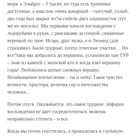
моря, а Эльбрус – 5 тысяч, но туда есть тропинки
доступные, а наш пик очень коварный – сыпучий, голый,
два года был закрыт из?за гибели двух альпинистов (тут
же их могилы). Мы первыми начали восхождение с
ледорубами в руках, с рюкзаками за спиной, связанные
веревкой по трое: Игорь, друг мужа, я и Леонид (для
страховки). Были трудные, почти отвесные участки… Но
все?таки мы добрались до вершины, установили там ТУР
– знак из камней с запиской кто и когда взял вершину
горы! Любовались цепью снежных вершин.
Незабываемое впечатление – ты и небо! Такое чувство
вечности, простора, величия гор и ничтожества
человека…
Потом спуск. Оказывается, это самое трудное: эйфория
восхождения не дает сосредоточиться, можешь
неправильно ступить – и все.
Когда мы почти спустились, я провалилась в глубокую