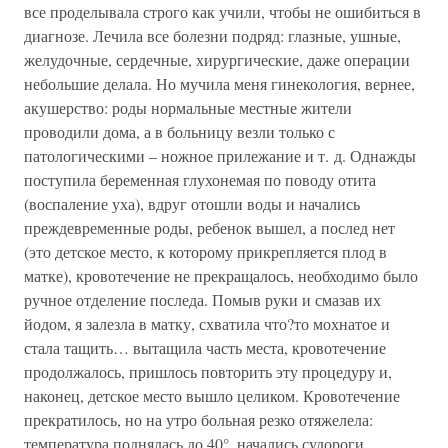
все проделывала строго как учили, чтобы не ошибиться в
диагнозе. Лечила все болезни подряд: глазные, ушные,
желудочные, сердечные, хирургические, даже операции
небольшие делала. Но мучила меня гинекология, вернее,
акушерство: роды нормальные местные жители
проводили дома, а в больницу везли только с
патологическими – ножное прилежание и т. д. Однажды
поступила беременная глухонемая по поводу отита
(воспаление уха), вдруг отошли воды и начались
преждевременные роды, ребенок вышел, а послед нет
(это детское место, к которому прикрепляется плод в
матке), кровотечение не прекращалось, необходимо было
ручное отделение последа. Помыв руки и смазав их
йодом, я залезла в матку, схватила что?то мохнатое и
стала тащить… вытащила часть места, кровотечение
продолжалось, пришлось повторить эту процедуру и,
наконец, детское место вышло целиком. Кровотечение
прекратилось, но на утро больная резко отяжелела:
температура поднялась до 40°, начались судороги,