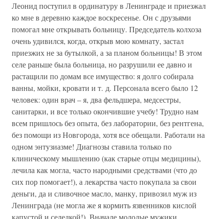
Леонид поступил в ординатуру в Ленинграде и приезжал
ко мне в деревню каждое воскресенье. Он с друзьями
помогал мне открывать больницу. Председатель колхоза
очень удивился, когда, открыв мою комнату, застал
приезжих не за бутылкой, а за планом больницы! В этом
селе раньше была больница, но разрушили ее давно и
растащили по домам все имущество: я долго собирала
ванны, мойки, кровати и т. д. Персонала всего было 12
человек: один врач – я, два фельдшера, медсестры,
санитарки, и все только окончившие учебу! Трудно нам
всем пришлось без опыта, без лаборатории, без рентгена,
без помощи из Новгорода, хотя все обещали. Работали на
одном энтузиазме! Диагнозы ставила только по
клиническому мышлению (как старые отцы медицины),
лечила как могла, часто народными средствами (что до
сих пор помогает!), а лекарства часто покупала за свои
деньги, да и сливочное масло, манку, привозил муж из
Ленинграда (не могла же я кормить язвенников кислой
капустой и селедкой!). Вначале молодые мужики