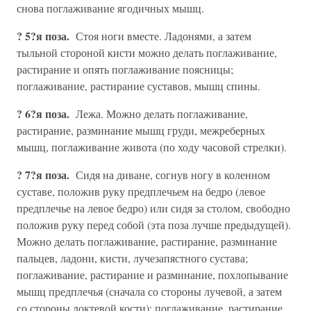
снова поглаживание ягодичных мышц.
? 5?я поза.
Стоя ноги вместе. Ладонями, а затем
тыльной стороной кисти можно делать поглаживание,
растирание и опять поглаживание поясницы;
поглаживание, растирание суставов, мышц спины.
? 6?я поза.
Лежа. Можно делать поглаживание,
растирание, разминание мышц груди, межреберных
мышц, поглаживание живота (по ходу часовой стрелки).
? 7?я поза.
Сидя на диване, согнув ногу в коленном
суставе, положив руку предплечьем на бедро (левое
предплечье на левое бедро) или сидя за столом, свободно
положив руку перед собой (эта поза лучше предыдущей).
Можно делать поглаживание, растирание, разминание
пальцев, ладони, кисти, лучезапястного сустава;
поглаживание, растирание и разминание, похлопывание
мышц предплечья (сначала со стороны лучевой, а затем
со стороны локтевой кости); поглаживание, растирание,