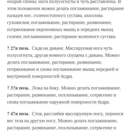
опорой спины; ноги полусогнуты и чуть расставлены. В
этом положении можно делать поглаживание, растирание
пальцев ног, голеностопного сустава, ахиллова
сухожилия; поглаживание, растирание, разминание,
потряхивание икроножных мышц и передних мышц
голени; поглаживание, растирание коленного сустава.
? 2?я поза.
Сидя на диване. Массируемая нога чуть
полусогнута, другая немного спущена с дивана. Можно
делать поглаживание, растирание, разминание,
потряхивание и снова поглаживание мышц передней и
внутренней поверхностей бедра.
? 3?я поза.
Лежа на боку. Можно делать поглаживание,
растирание, разминание, похлопывание, сотрясение и
снова поглаживание наружной поверхности бедра.
? 4?я поза.
Стоя, расслабив массируемую ногу, перенеся
вес тела на другую ногу. Можно делать поглаживание,
растирание, разминание, похлопывание, сотрясение и