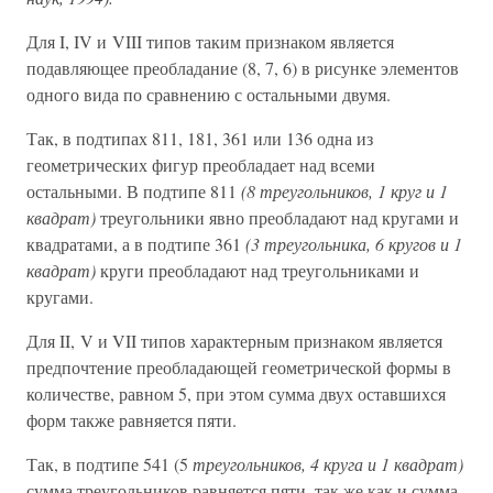
Для I, IV и VIII типов таким признаком является
подавляющее преобладание (8, 7, 6) в рисунке элементов
одного вида по сравнению с остальными двумя.
Так, в подтипах 811, 181, 361 или 136 одна из
геометрических фигур преобладает над всеми
остальными. В подтипе 811
(8 треугольников, 1 круг и 1
квадрат)
треугольники явно преобладают над кругами и
квадратами, а в подтипе 361
(3 треугольника, 6 кругов и 1
квадрат)
круги преобладают над треугольниками и
кругами.
Для II, V и VII типов характерным признаком является
предпочтение преобладающей геометрической формы в
количестве, равном 5, при этом сумма двух оставшихся
форм также равняется пяти.
Так, в подтипе 541 (5
треугольников, 4 круга и 1 квадрат)
сумма треугольников равняется пяти, так же как и сумма