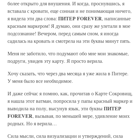
более открыто для внушения. И когда, проснувшись, я
вставала с кровати, еще сонная и не понимающая ничего,
ПИТЕР FOREVER
я видела эти два слова:
, написанные
красным маркером! Я думаю, они сразу же улетали в мое
подсознание! Вечером, перед самым сном, я иногда
садилась на кровать и смотрела на эти буквы минут пять.
Меня не заботило, что подумают обо мне мои знакомые,
подруги, увидев эту карту. Я просто верила.
Хочу сказать, что через два месяца я уже жила в Питере.
У меня было все необходимое.
И даже сейчас я помню, как, прочитав о Карте Сокровищ,
я нашла этот ватман, попросила у папы красный маркер и
ПИТЕР
выводила на полу, высунув язык, эти буквы
FOREVER
, вызывая, по меньшей мере, удивление моих
родных. Но я верила…
Сила мысли, сила визуализации и утверждений, сила