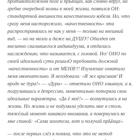
противоположном поле и прЫнцах, как словно вдруг, на
гребне очередной волны в моей жизни, появился ОН:
стандартной внешности качественного кобеля. Но, что
сразу меня насторожило, «качественность» эта
распространялась не как у меня — только на внешний
вид, — но на мозги и даже на ДУШУ! Обалдев от
внезапно свалившегося индивидуума, я отдалась
наслаждению, что называется, с головой. Но! ОНО по
своей идеальной сути решилО требовать должной
«качественности» и от МЕНЯ!!! Изумление охватило
меня окончательно. Я негодовала: «Я же красивая! И
вроде не дура!» — «Дура» — ответило ОНО хмыкнув, а я,
погрузившись в депрессию, моментально потеряла свои
идеальные параметры. «Да ё моё!» — возмутилась я на
жизнь. Но жизнь и не подумала уделить мне в столь
тяжёлый момент никакого внимания, а повернулась ко
мне спиной: «Сама захотела, вот и получай прЫнца».
— после первых слёз я поняла, что это не метод