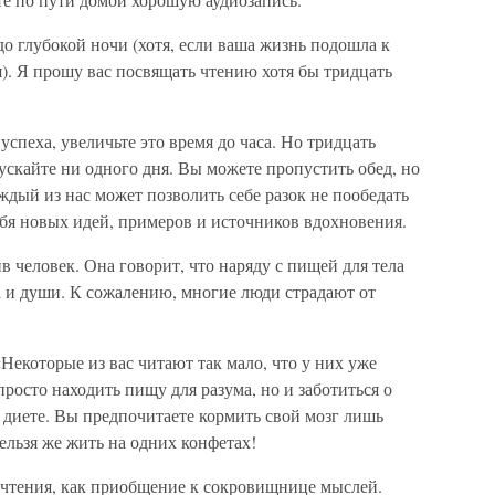
до глубокой ночи (хотя, если ваша жизнь подошла к
я). Я прошу вас посвящать чтению хотя бы тридцать
успеха, увеличьте это время до часа. Но тридцать
пускайте ни одного дня. Вы можете пропустить обед, но
ждый из нас может позволить себе разок не пообедать
ебя новых идей, примеров и источников вдохновения.
в человек. Она говорит, что наряду с пищей для тела
а и души. К сожалению, многие люди страдают от
Некоторые из вас читают так мало, что у них уже
росто находить пищу для разума, но и заботиться о
диете. Вы предпочитаете кормить свой мозг лишь
льзя же жить на одних конфетах!
я чтения, как приобщение к сокровищнице мыслей.