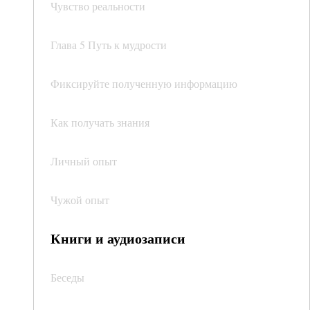
Чувство реальности
Глава 5 Путь к мудрости
Фиксируйте полученную информацию
Как получать знания
Личный опыт
Чужой опыт
Книги и аудиозаписи
Беседы