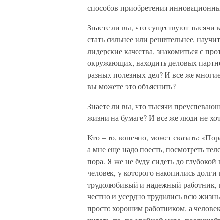
способов приобретения инновационны
Знаете ли вы, что существуют тысячи 
стать сильнее или решительнее, научи
лидерские качества, знакомиться с пр
окружающих, находить деловых партнер
разных полезных дел? И все же мног
вы можете это объяснить?
Знаете ли вы, что тысячи преуспева
жизни на бумаге? И все же люди не хот
Кто – то, конечно, может сказать: «По
а мне еще надо поесть, посмотреть тел
пора. Я же не буду сидеть до глубоко
человек, у которого накопились долги 
трудолюбивый и надежный работник, н
честно и усердно трудились всю жизнь
просто хорошим работником, а человек
читать, то, по крайней мере, послуша