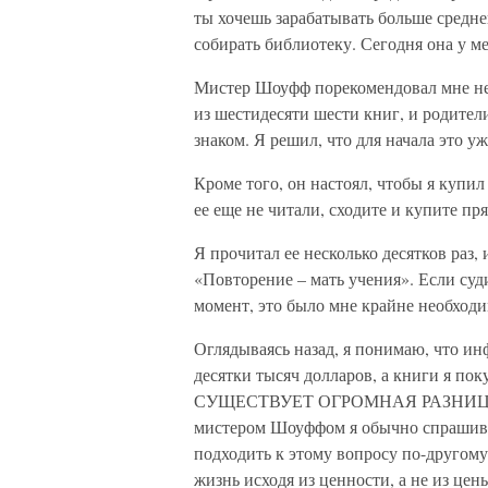
ты хочешь зарабатывать больше среднег
собирать библиотеку. Сегодня она у м
Мистер Шоуфф порекомендовал мне нес
из шестидесяти шести книг, и родител
знаком. Я решил, что для начала это уж
Кроме того, он настоял, чтобы я купи
ее еще не читали, сходите и купите пря
Я прочитал ее несколько десятков раз
«Повторение – мать учения». Если суд
момент, это было мне крайне необходи
Оглядываясь назад, я понимаю, что ин
десятки тысяч долларов, а книги я пок
СУЩЕСТВУЕТ ОГРОМНАЯ РАЗНИЦА
мистером Шоуффом я обычно спрашивал
подходить к этому вопросу по-другому
жизнь исходя из ценности, а не из це