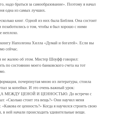
о, надо браться за самообразование». Поэтому я начал
еня одна из самых лучших.
колько книг. Одной из них была Библия. Она состоит
и позаботились о том, чтобы я был хорошо с ними
е неплохо.
л книгу Наполеона Хилла «Думай и богатей». Если вы
мо сейчас.
, и не жалею об этом. Мистер Шоуфф говорил:
ить по состоянию моего банковского счета на тот
мо.
формация, почерпнутая мною из литературы, стоила
упал за копейки. И это очень важный урок:
 МЕЖДУ ЦЕНОЙ И ЦЕННОСТЬЮ. До встречи с
: «Сколько стоит эта вещь?» Они научил меня
: «Какова ее ценность?» Когда я научился строить свою
ны, в ней начали происходить удивительные вещи.