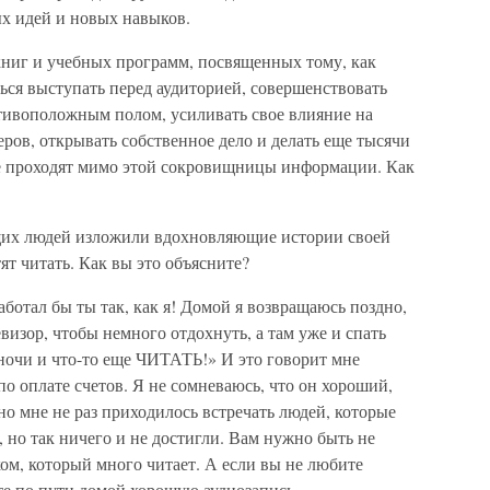
х идей и новых навыков.
книг и учебных программ, посвященных тому, как
ться выступать перед аудиторией, совершенствовать
отивоположным полом, усиливать свое влияние на
ов, открывать собственное дело и делать еще тысячи
ие проходят мимо этой сокровищницы информации. Как
ющих людей изложили вдохновляющие истории своей
ят читать. Как вы это объясните?
работал бы ты так, как я! Домой я возвращаюсь поздно,
евизор, чтобы немного отдохнуть, а там уже и спать
й ночи и что-то еще ЧИТАТЬ!» И это говорит мне
по оплате счетов. Я не сомневаюсь, что он хороший,
о мне не раз приходилось встречать людей, которые
, но так ничего и не достигли. Вам нужно быть не
ом, который много читает. А если вы не любите
йте по пути домой хорошую аудиозапись.