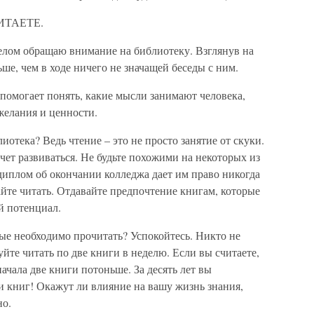
ЧИТАЕТЕ.
делом обращаю внимание на библиотеку. Взглянув на
ьше, чем в ходе ничего не значащей беседы с ним.
помогает понять, какие мысли занимают человека,
желания и ценности.
лиотека? Ведь чтение – это не просто занятие от скуки.
чет развиваться. Не будьте похожими на некоторых из
диплом об окончании колледжа дает им право никогда
айте читать. Отдавайте предпочтение книгам, которые
й потенциал.
рые необходимо прочитать? Успокойтесь. Никто не
буйте читать по две книги в неделю. Если вы считаете,
ачала две книги потоньше. За десять лет вы
и книг! Окажут ли влияние на вашу жизнь знания,
но.