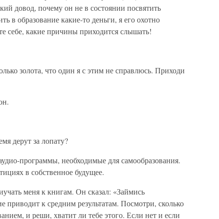
ский довод, почему он не в состоянии посвятить
ть в образование какие-то деньги, я его охотно
те себе, какие причины приходится слышать!
лько золота, что один я с этим не справлюсь. Приходи
он.
емя дерут за лопату?
 аудио-программы, необходимые для самообразования.
стициях в собственное будущее.
учать меня к книгам. Он сказал: «Займись
е приводит к средним результатам. Посмотри, сколько
нием, и реши, хватит ли тебе этого. Если нет и если