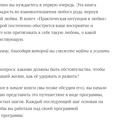
енно вы нуждаетесь в первую очередь. Эта книга
радость во взаимоотношения любого рода, вернув
мой любви. В книге «Практическая интуиция в любви»
орой постепенно обострится ваше восприятие и
е или притягивать к себе такую любовь, о какой
ществующую.
амму, благодаря которой вы сможете найти и усилить
 вопроса: какими должны быть обстоятельства, чтобы
вашей жизни, как её удержать и развить?
е в начале книги (мы позже обсудим его), вы начали
аю представить это путешествие в виде программы,
ростых шагов. Каждый последующий шаг основан на
обы вы работали над своей программой
а программа: