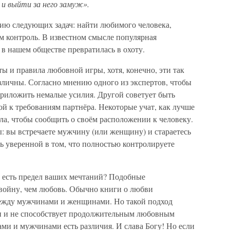
и выйти за него замуж».
ию следующих задач: найти любимого человека,
им контроль. В известном смысле популярная
 в нашем обществе превратилась в охоту.
ты и правила любовной игры, хотя, конечно, эти так
зличны. Согласно мнению одного из экспертов, чтобы
риложить немалые усилия. Другой советует быть
й к требованиям партнёра. Некоторые учат, как лучше
ела, чтобы сообщить о своём расположении к человеку.
ы: вы встречаете мужчину (или женщину) и стараетесь
ть уверенной в том, что полностью контролируете
и есть предел ваших мечтаний? Подобные
войну, чем любовь. Обычно книги о любви
ежду мужчинами и женщинами. Но такой подход
и и не способствует продолжительным любовным
и и мужчинами есть различия. И слава Богу! Но если