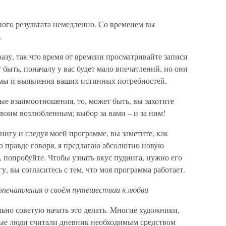
вного результата немедленно. Со временем вы
.
азу, так что время от времени просматривайте записи
ыть, поначалу у вас будет мало впечатлений, но они
ммы и выявления ваших истинных потребностей.
ые взаимоотношения, то, может быть, вы захотите
воим возлюбленным; выбор за вами – и за ним!
книгу и следуя моей программе, вы заметите, как
о правде говоря, я предлагаю абсолютно новую
 попробуйте. Чтобы узнать вкус пудинга, нужно его
у, вы согласитесь с тем, что моя программа работает.
впечатления о своём путешествии к любви
льно советую начать это делать. Многие художники,
ные люди считали дневник необходимым средством