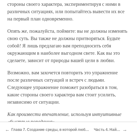
стороны своего характера, экспериментируя с ними в
различных ситуациях, или попытайтесь вывести их все
на первый план одновременно.
Опять же, пожалуйста, поймите: вы не должны изменять
свою суть. Вы также не должны притворяться. Будьте
собой! Я лишь предлагаю вам преподносить себя
окружающим в наиболее выгодном свете. Как вы это
сделаете, зависит от природы вашей цели в любви.
Возможно, вам захочется повторить это упражнение
после различных ситуаций и встреч с людьми.
Следующее упражнение поможет разобраться в том,
какие стороны своего характера вам стоит усилить,
независимо от ситуации.
Как произвести впечатление, используя интуитивные
«быстрые попадания»
←
→
Глава 7. Создание среды, в которой любовь сможет вас найти: внутреннее воспроизведение образа
Часть 4. Найти путь в райский сад
Интуиция особенно полезна в ситуациях, когда вам