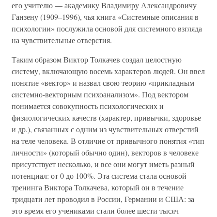
его учителю — академику Владимиру Александровичу
Ганзену (1909–1996), чья книга «Системные описания в
психологии» послужила основой для системного взгляда
на чувствительные отверстия.
Таким образом Виктор Толкачев создал целостную
систему, включающую восемь характеров людей. Он ввел
понятие «вектор» и назвал свою теорию «прикладным
cистемно-векторным психоанализом». Под вектором
понимается совокупность психологических и
физиологических качеств (характер, привычки, здоровье
и др.), связанных с одним из чувствительных отверстий
на теле человека. В отличие от привычного понятия «тип
личности» (который обычно один), векторов в человеке
присутствует несколько, и все они могут иметь разный
потенциал: от 0 до 100%. Эта система стала основой
тренинга Виктора Толкачева, который он в течение
тридцати лет проводил в России, Германии и США: за
это время его учениками стали более шести тысяч