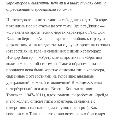
характеров и выяснить, нет ли и в иных случаях связи с
определенными эрогенными зонами».
И последователи не заставили себя долго ждать. Вскоре
появились новые статьи на эту тему: Эрнест Джонс —
«Об анально-эротических чертах характера», Ганс фон
Халлингберг — «Анальная эротика, любовь к страху и
упрямство», а также две статьи о других эрогенных зонах
(отверстиях на теле) и связанных с ними характерах:
Исидор Задгер — «Уретральная эротика» и «Эротика
кожи и мышечной системы». Таким образом, в начале
прошлого века были коротко описаны типы характера,
связанные с отверстиями на туловище: анальный,
уретральный, кожный и мышечный.В конце ХХ века
петербургский психолог Виктор Константинович
Толкачев (1947–2011), вдохновленный работами Фрейда
и его коллег, описал типы характера, связанные с
отверстиями на голове (глаза, уши, нос и рот). Как
говорил сам Толкачев, это стало возможным благодаря