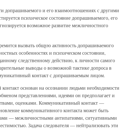
сти допрашиваемого и его взаимоотношениях с другими
тируется психическое состояние допрашиваемого, его
гнозируется возможное развитие межличностного
стремится вызвать общую активность допрашиваемого
ностных особенностях и психическом состоянии,
данному следственному действию, к личности самого
варительные выводы о возможной тактике допроса в
ммуникативный контакт с допрашиваемым лицом.
 контакт основан на осознании людьми необходимости
бменом представлениями, идеями он предполагает и
вствами, оценками. Коммуникативный контакт —
новление коммуникативного контакта может быть
рами — межличностными антипатиями, ситуативными
естимостью. Задача следователя — нейтрализовать эти