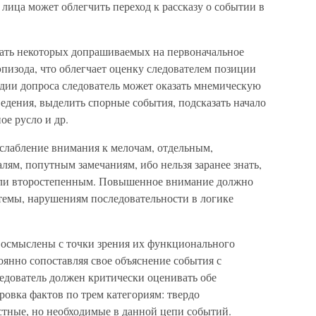
 лица может облегчить переход к рассказу о событии в
ать некоторых допрашиваемых на первоначальное
пизода, что облегчает оценку следователем позиции
адии допроса следователь может оказать мнемическую
едения, выделить спорные события, подсказать начало
ое русло и др.
ослабление внимания к мелочам, отдельным,
лям, попутным замечаниям, ибо нельзя заранее знать,
 или второстепенным. Повышенное внимание должно
 темы, нарушениям последовательности в логике
 осмыслены с точки зрения их функционального
оянно сопоставляя свое объяснение события с
едователь должен критически оценивать обе
овка фактов по трем категориям: твердо
стные, но необходимые в данной цепи событий.