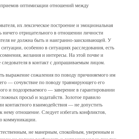
 приемов оптимизации отношений между
вателя, их лексическое построение и эмоциональная
ь ничего отрицательного в отношении личности
ателя не должна быть и наигранно-заискивающей. У
ситуации, особенно в ситуациях расследования, есть
 сомнения, желания и интересы. На этой почве и
 следователя в контакт с допрашиваемым лицом.
ыть выражение сожаления по поводу причиняемого им
его — сочувствие по поводу травмирующего его
мого и подозреваемого — заверение в гарантировании
тложных просьб и ходатайств. Золотое правило
ии контактного взаимодействия — не допустить
 к нему отношение. Следует избегать конфликтов,
ю коммуникации.
стественным, не манерным, спокойным, уверенным и