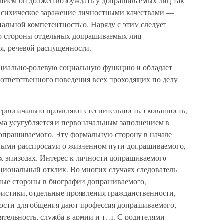
нием он должен возбуждать у допрашиваемых лиц так
сихическое заражение личностными качествами —
нальной компетентностью. Наряду с этим следует
со стороны отдельных допрашиваемых лиц
я, речевой распущенности.
ициально-ролевую социальную функцию и обладает
ответственного поведения всех проходящих по делу
рвоначально проявляют стеснительность, скованность,
ма усугубляется и первоначальным заполнением в
опрашиваемого. Эту формальную сторону в начале
ными расспросами о жизненном пути допрашиваемого,
х эпизодах. Интерес к личности допрашиваемого
иональный отклик. Во многих случаях следователь
ные стороны в биографии допрашиваемого,
ристики, отдельные проявления гражданственности,
ности для общения дают профессия допрашиваемого,
тельность, служба в армии и т. п. С родителями