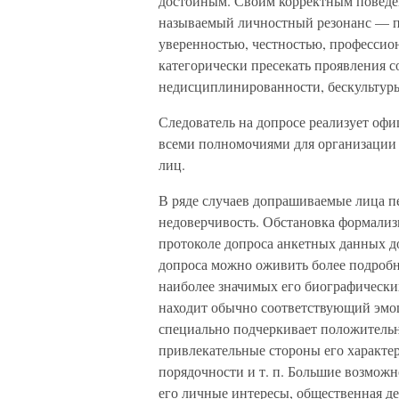
достойным. Своим корректным поведе
называемый личностный резонанс — п
уверенностью, честностью, профессио
категорически пресекать проявления 
недисциплинированности, бескультурь
Следователь на допросе реализует оф
всеми полномочиями для организации 
лиц.
В ряде случаев допрашиваемые лица пе
недоверчивость. Обстановка формализ
протоколе допроса анкетных данных д
допроса можно оживить более подроб
наиболее значимых его биографически
находит обычно соответствующий эмоц
специально подчеркивает положитель
привлекательные стороны его характе
порядочности и т. п. Большие возмож
его личные интересы, общественная дея