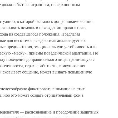
 не должно быть наигранным, поверхностным
итуацию, в которой оказалось допрашиваемое лицо,
, оказывать помощь в нахождении правильного,
хода из создавшегося положения. Предлагая
е для него темы, следователь анализирует его
ые предпочтения, эмоциональную устойчивость или
ческую «маску», приемы поведенческой адаптации. Не
оду поведения допрашиваемого лица, граничащую с
астенчивости, страха, забитости, самоунижения.
и сковывает общение, может вызвать повышенную
целесообразно фиксировать внимание на этих
и, ибо это может создать отрицательный фон в
следователя — распознавание и преодоление защитных