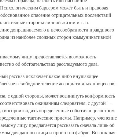
аемых: бравада, наглость или пассивное
 Психологическим барьером может быть и правовая
еобоснованное опасение отрицательных последствий
ь интимные стороны личной жизни и т. п.
ение допрашиваемого в целесообразности правдивого
 одна из наиболее сложных сторон коммуникативной
шиваемому лицу предоставляется возможность
вестно об обстоятельствах расследуемого дела.
ный рассказ исключает какое-либо внушающее
облегчает свободное течение ассоциативных процессов.
аза, с одной стороны, может возникнуть конформность
соответствовать ожиданиям следователя; с другой —
ца воспроизводить определенные события в целостном
определенные тактические приемы. Например, членение
емому лицу предлагается рассказать сначала лишь об
имом для данного лица и просто по фабуле. Возникшая