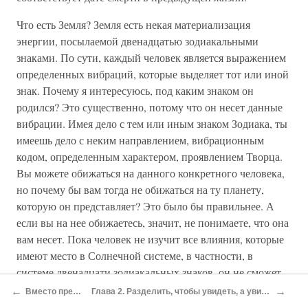
Что есть Земля? Земля есть некая материализация
энергии, посылаемой двенадцатью зодиакальными
знаками. По сути, каждый человек является выражением
определенных вибраций, которые выделяет тот или иной
знак. Почему я интересуюсь, под каким знаком он
родился? Это существенно, потому что он несет данные
вибрации. Имея дело с тем или иным знаком Зодиака, ты
имеешь дело с неким направлением, вибрационным
кодом, определенным характером, проявлением Творца.
Вы можете обижаться на данного конкретного человека,
но почему бы вам тогда не обижаться на ту планету,
которую он представляет? Это было бы правильнее. А
если вы на нее обижаетесь, значит, не понимаете, что она
вам несет. Пока человек не изучит все влияния, которые
имеют место в Солнечной системе, в частности, в
системе двенадцати зодиакальных знаков, он не сможет
выйти отсюда.
←
→
Вместо предисловия
Глава 2. Разделить, чтобы увидеть, а увидеть, чтобы соединить