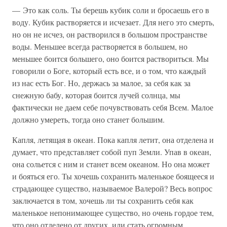
— Это как соль. Ты берешь кубик соли и бросаешь его в
воду. Кубик растворяется и исчезает. Для него это смерть,
но он не исчез, он растворился в большом пространстве
воды. Меньшее всегда растворяется в большем, но
меньшее боится большего, оно боится раствориться. Мы
говорили о Боге, который есть все, и о том, что каждый
из нас есть Бог. Но, держась за малое, за себя как за
снежную бабу, которая боится лучей солнца, мы
фактически не даем себе почувствовать себя Всем. Малое
должно умереть, тогда оно станет большим.
Капля, летящая в океан. Пока капля летит, она отделена и
думает, что представляет собой пуп Земли. Упав в океан,
она сольется с ним и станет всем океаном. Но она может
и бояться его. Ты хочешь сохранить маленькое боящееся и
страдающее существо, называемое Валерой? Весь вопрос
заключается в том, хочешь ли ты сохранить себя как
маленькое непонимающее существо, но очень гордое тем,
что оно отделено от других, или стать огромным,