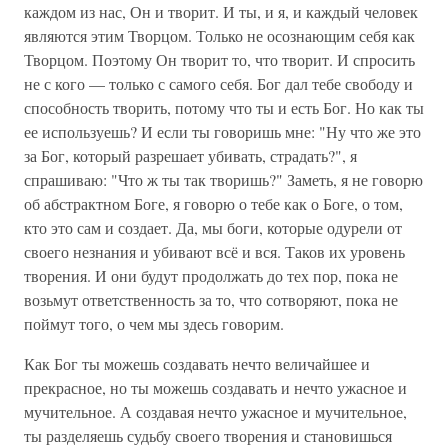
каждом из нас, Он и творит. И ты, и я, и каждый человек
являются этим Творцом. Только не осознающим себя как
Творцом. Поэтому Он творит то, что творит. И спросить
не с кого — только с самого себя. Бог дал тебе свободу и
способность творить, потому что ты и есть Бог. Но как ты
ее используешь? И если ты говоришь мне: "Ну что же это
за Бог, который разрешает убивать, страдать?", я
спрашиваю: "Что ж ты так творишь?" Заметь, я не говорю
об абстрактном Боге, я говорю о тебе как о Боге, о том,
кто это сам и создает. Да, мы боги, которые одурели от
своего незнания и убивают всё и вся. Таков их уровень
творения. И они будут продолжать до тех пор, пока не
возьмут ответственность за то, что сотворяют, пока не
поймут того, о чем мы здесь говорим.
Как Бог ты можешь создавать нечто величайшее и
прекрасное, но ты можешь создавать и нечто ужасное и
мучительное. А создавая нечто ужасное и мучительное,
ты разделяешь судьбу своего творения и становишься