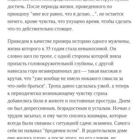
достичь. После периода жизни, проведенного по
принципу "мне все равно, что я делаю…", не остается
ничего, кроме чувства, что упущено время, чтобы сделать
что-то действительно стоящее.
Приведем в качестве примера историю одного мужчины,
жизнь которого к 35 годам стала невыносимой. Он
словно шел по тропе, с одной стороны которой зияла
пропасть головокружительной глубины, с другой
нависала гора незавершенных дел — такая высокая и
крутая, что "уже вообще не имело никакого смысла за
что-либо браться". Тропа давно сделалась узкой, а теперь
к периодически возникающему чувству страха
добавились боли в животе и постоянные простуды. Днем
он был депрессивным, безрадостным и усталым. Ночью с
трудом засыпал, и ему часто снились кошмары, которые
всегда были связаны с ситуацией сдачи экзамена. Самого
себя он называл "бродячим псом". В родительском доме
ему жилось плохо, а после этого, по его словам, не