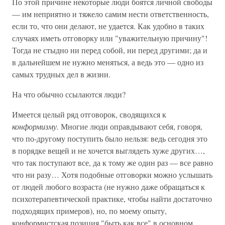
По этой причине некоторые люди боятся личной свободы
— им неприятно и тяжело самим нести ответственность,
если то, что они делают, не удается. Как удобно в таких
случаях иметь отговорку или "уважительную причину"!
Тогда не стыдно ни перед собой, ни перед другими; да и
в дальнейшем не нужно меняться, а ведь это — одно из
самых трудных дел в жизни.
На что обычно ссылаются люди?
Имеется целый ряд отговорок, сводящихся к
конформизму.
Многие люди оправдывают себя, говоря,
что по-другому поступить было нельзя: ведь сегодня это
в порядке вещей и не хочется выглядеть хуже других…,
что так поступают все, да к тому же один раз — все равно
что ни разу… Хотя подобные отговорки можно услышать
от людей любого возраста (не нужно даже обращаться к
психотерапевтической практике, чтобы найти достаточно
подходящих примеров), но, по моему опыту,
конформистская позиция "быть как все" в основном