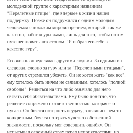
молодежной группе с характерным названием
"Перелетные птицы", где впервые в жизни нашел
поддержку. Позже он подружился с одним молодым
человеком с похожим мировоззрением, который, так же
как и он, работал урывками, лишь для того, чтобы потом
путешествовать автостопом. "Я избрал его себе в
качестве гуру".
Его жизнь определялась другими людьми. За одними он
следовал, словно за гуру или за "Перелетными птицами",
от других стремился убежать. Он не хотел жить "как все",
ему хотелось быть ничем не связанным, хотелось "полной
свободы". Решиться на что-либо означало для него
связать себя обязательствами. Ему было понятно, что
решение сопряжено с ответственностью, которая его
пугала. Он боялся потерпеть неудачу, занявшись чем-то
конкретным, боялся потерять чувство собственной
значимости, поскольку мог совершить ошибку. Он
испытывал огромный страх перед неприятностями, но