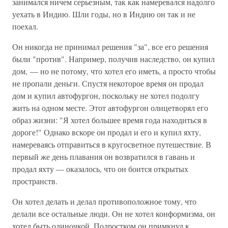
занимался ничем серьезным, так как намеревался надолго
уехать в Индию. Шли годы, но в Индию он так и не
поехал.
Он никогда не принимал решения "за", все его решения
были "против". Например, получив наследство, он купил
дом, — но не потому, что хотел его иметь, а просто чтобы
не пропали деньги. Спустя некоторое время он продал
дом и купил автофургон, поскольку не хотел подолгу
жить на одном месте. Этот автофургон олицетворял его
образ жизни: "Я хотел большее время года находиться в
дороге!" Однако вскоре он продал и его и купил яхту,
намереваясь отправиться в кругосветное путешествие. В
первый же день плавания он возвратился в гавань и
продал яхту — оказалось, что он боится открытых
пространств.
Он хотел делать и делал противоположное тому, что
делали все остальные люди. Он не хотел конформизма, он
хотел быть одиночкой. Подростком он примкнул к