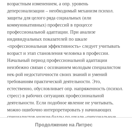
возрастным изменением, а опр. уровень
деперсонализации – необходимый механизм психол.
защиты для целого ряда социальных (или
коммуникативных) профессий в процессе
профессиональной адаптации. При анализе
индивидуальных показателей по шкале
«профессиональная эффективность» следует учитывать
возраст и этап становления человека в профессии.
Начальный период профессиональной адаптации
неизбежно связан с осознанием молодым специалистом
нек-рой недостаточности своих знаний и умений
требованиям практической деятельности. Это,
естественно, обусловливает опр. напряженность (психол.
стресс) в рабочих ситуациях профессиональной
деятельности. Если подобное явление не учитывать,
можно ошибочно интерпретировать у начинающих
специалистов низкие баллы по шкале «персональные
достижения» как симптомы выгорания. У
Продолжение на Литрес
сформировавшихся специалистов на этапе зрелости и