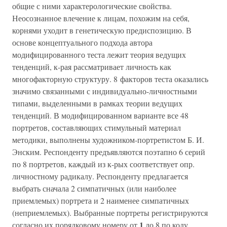
общие с ними характерологические свойства.
Неосознанное влечение к лицам, похожим на себя,
корнями уходит в генетическую предиспозицию. В
основе концептуального подхода автора
модифицированного теста лежит теория ведущих
тенденций, к-рая рассматривает личность как
многофакторную структуру. 8 факторов теста оказались
значимо связанными с индивидуально-личностными
типами, выделенными в рамках теории ведущих
тенденций. В модифицированном варианте все 48
портретов, составляющих стимульный материал
методики, выполнены художником-портретистом Б. И.
Энским. Респонденту предъявляются поэтапно 6 серий
по 8 портретов, каждый из к-рых соответствует опр.
личностному радикалу. Респонденту предлагается
выбрать сначала 2 симпатичных (или наиболее
приемлемых) портрета и 2 наименее симпатичных
(неприемлемых). Выбранные портреты регистрируются
1
согласно их порядковому номеру от
до 8 по коду,