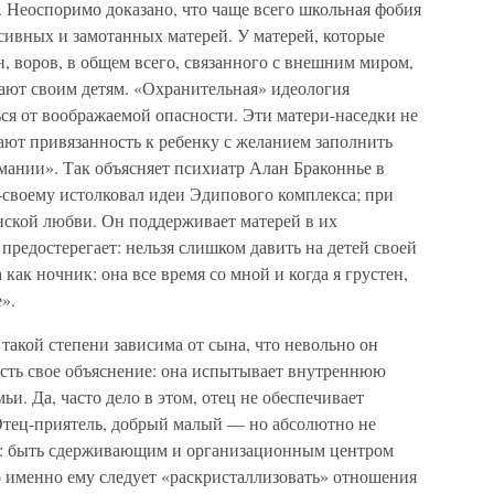
е. Неоспоримо доказано, что чаще всего школьная фобия
ссивных и замотанных матерей. У матерей, которые
н, воров, в общем всего, связанного с внешним миром,
дают своим детям. «Охранительная» идеология
ься от воображаемой опасности. Эти матери-наседки не
ают привязанность к ребенку с желанием заполнить
ании». Так объясняет психиатр Алан Браконнье в
-своему истолковал идеи Эдипового комплекса; при
нской любви. Он поддерживает матерей в их
редостерегает: нельзя слишком давить на детей своей
ак ночник: она все время со мной и когда я грустен,
е».
 такой степени зависима от сына, что невольно он
 есть свое объяснение: она испытывает внутреннюю
ьи. Да, часто дело в этом, отец не обеспечивает
Отец-приятель, добрый малый — но абсолютно не
: быть сдерживающим и организационным центром
то именно ему следует «раскристаллизовать» отношения