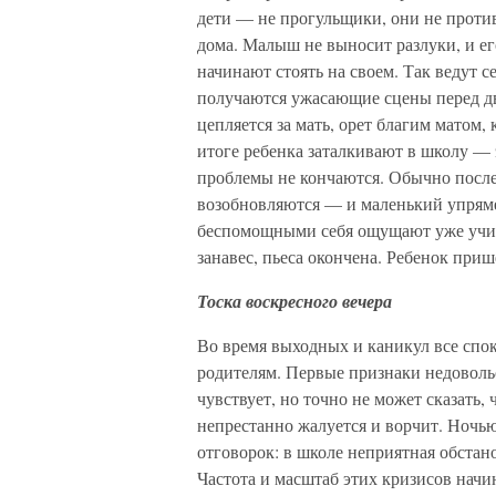
дети — не прогульщики, они не против
дома. Малыш не выносит разлуки, и ег
начинают стоять на своем. Так ведут 
получаются ужасающие сцены перед дв
цепляется за мать, орет благим матом,
итоге ребенка заталкивают в школу —
проблемы не кончаются. Обычно посл
возобновляются — и маленький упряме
беспомощными себя ощущают уже учите
занавес, пьеса окончена. Ребенок при
Тоска воскресного вечера
Во время выходных и каникул все спок
родителям. Первые признаки недовольс
чувствует, но точно не может сказать, 
непрестанно жалуется и ворчит. Ночью
отговорок: в школе неприятная обстан
Частота и масштаб этих кризисов начи