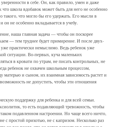
уверенности в себе. Он, как правило, умен и даже
 что школа вдобавок может быть для него не особенно
о такого, что могло бы его удержать. Его мысли в
и он не особенно вкладывается в учебу.
ение, наша главная задача — чтобы он поскорее
аем — тем труднее будет примирение. И после двух-
 уже практически немыслимо. Ведь ребенок уже
кой ситуации. Во-первых, куча маленьких
яться в кровати по утрам, не писать контрольных, не
огда ребенок не охвачен школьным процессом,
ду матерью и сыном, их взаимная зависимость растет и
возможность не допустить, чтобы эти отношения
ескую поддержку для ребенка и для всей семьи.
ксиолитик, то есть подавляющий тревожность, чтобы
 таком подавленном настроении. Но чаще всего ничто,
не с простой прихотью, не с капризом. Несколько раз
то он все понял, что он готов вернуться в школу и с