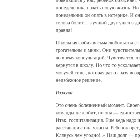
понедельника начать новую жизнь. Но
понедельник он опять в истерике. И о
голова болит… лучший друг ушел в др
правда!
Школьная фобия весьма любопытна с то
трогательны и милы. Они чувствитель
во время консультаций. Чувствуется, ч
вернутся в школу. Но что-то ускользае
могучей силы, которая раз от разу воз
неизбежное решение.
Разлука
Это очень болезненный момент. Своег
команды не любит, но она — единствен
Итак, госпитализация. Еще ведь надо и
расставания: она ужасна. Ребенок орет,
Клянусь чем угодно!..» Наш долг — пр