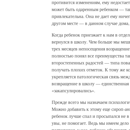
противится изменениям, ему недостает 
может быть одаренным ребенком — так
привлекательна. Она не дает ему ничег
другом месте — в данном случае дома, 
Когда ребенок приезжает к нам в отдел
вернулся в школу. Чем больше мы мешк
трех месяцев непосещения возращение
полностью понял все преимущества та
второстепенных радостей — типа повал
получать плохих отметок. К тому же к
укрепляется патологическая связь меж
возвращение в школу — единственная 
«закапсулировались».
Прежде всего мы назначаем психологич
Можно добавить к этому еще сироп-ан
ребенок лучше спал и просыпался не в
увы, не помогает. Ведь мы имеем дело 
появившись у нас, ребенок объясняет, ч