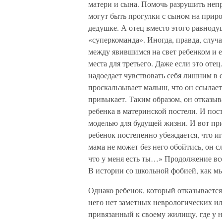
матери и сына. Помочь разрушить неп
могут быть прогулки с сыном на приро
дедушке. А отец вместо этого равнод
«суперкоманда». Иногда, правда, случа
между явившимся на свет ребенком и ег
места для третьего. Даже если это оте
надоедает чувствовать себя лишним в 
проскальзывает малыш, что он ссылает
привыкает. Таким образом, он отказыв
ребенка в материнской постели. И пос
моделью для будущей жизни. И вот пр
ребенок постепенно убеждается, что и
мама не может без него обойтись, он с
что у меня есть ты…» Продолжение все
В истории со школьной фобией, как мы
Однако ребенок, который отказывается 
него нет заметных неврологических и
привязанный к своему жилищу, где у 