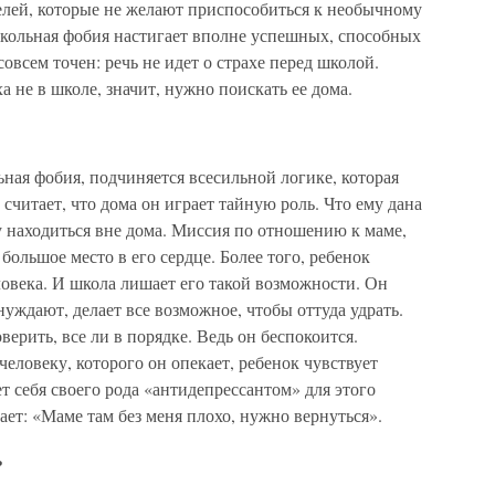
телей, которые не желают приспособиться к необычному
 школьная фобия настигает вполне успешных, способных
совсем точен: речь не идет о страхе перед школой.
а не в школе, значит, нужно поискать ее дома.
ьная фобия, подчиняется всесильной логике, которая
считает, что дома он играет тайную роль. Что ему дана
му находиться вне дома. Миссия по отношению к маме,
большое место в его сердце. Более того, ребенок
еловека. И школа лишает его такой возможности. Он
инуждают, делает все возможное, чтобы оттуда удрать.
верить, все ли в порядке. Ведь он беспокоится.
еловеку, которого он опекает, ребенок чувствует
ет себя своего рода «антидепрессантом» для этого
ает: «Маме там без меня плохо, нужно вернуться».
ь