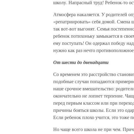
школу. Напрасный труд! Ребенок-то ост
Атмосфера накаляется. У родителей оп
«репатриировать» себя домой. Смена ш
так вот-вот выгонят. Семья постепенн
ребенок потихоньку замыкается в свое
ему поступать! Он одержал победу над
нужно как раз нечто противоположное
От шести до двенадцати
Со временем это расстройство станови
подобные случаи попадаются примерно р
наше срочное вмешательство: родители
окончательно не лопнет терпение. Чаще
перед первым классом или при переход
причины бояться школы. Если это одар
Если ребенок плохо учится, это тоже п
Но чаще всего школа не при чем. Прич