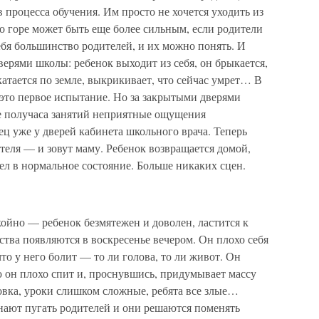
 процесса обучения. Им просто не хочется уходить из
о горе может быть еще более сильным, если родители
себя большинство родителей, и их можно понять. И
ерями школы: ребенок выходит из себя, он брыкается,
 катается по земле, выкрикивает, что сейчас умрет… В
 это первое испытание. Но за закрытыми дверями
е получаса занятий неприятные ощущения
ц уже у дверей кабинета школьного врача. Теперь
ля — и зовут маму. Ребенок возвращается домой,
шел в нормальное состояние. Больше никаких сцен.
ойно — ребенок безмятежен и доволен, ластится к
тва появляются в воскресенье вечером. Он плохо себя
что у него болит — то ли голова, то ли живот. Он
 он плохо спит и, проснувшись, придумывает массу
овка, уроки слишком сложные, ребята все злые…
нают пугать родителей и они решаются поменять