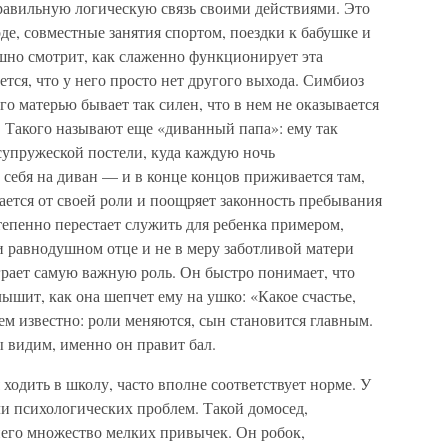
равильную логическую связь своими действиями. Это
де, совместные занятия спортом, поездки к бабушке и
ушно смотрит, как слаженно функционирует эта
ется, что у него просто нет другого выхода. Симбиоз
о матерью бывает так силен, что в нем не оказывается
ц. Такого называют еще «диванный папа»: ему так
супружеской постели, куда каждую ночь
 себя на диван — и в конце концов приживается там,
ается от своей роли и поощряет законность пребывания
тепенно перестает служить для ребенка примером,
и равнодушном отце и не в меру заботливой матери
грает самую важную роль. Он быстро понимает, что
лышит, как она шепчет ему на ушко: «Какое счастье,
м известно: роли меняются, сын становится главным.
 видим, именно он правит бал.
ходить в школу, часто вполне соответствует норме. У
ли психологических проблем. Такой домосед,
него множество мелких привычек. Он робок,