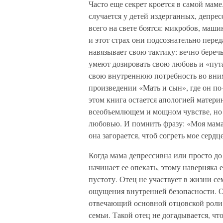
Часто еще секрет кроется в самой мам
случается у детей издерганных, депре
всего на свете боятся: микробов, маши
и этот страх они подсознательно пере
навязывает свою тактику: вечно береч
умеют дозировать свою любовь и «пут
свою внутреннюю потребность во вним
произведении «Мать и сын», где он по
этом книга остается апологией матери
всеобъемлющем и мощном чувстве, но п
любовью. И помнить фразу: «Моя мама к
она загорается, чтоб согреть мое сердц
Когда мама депрессивна или просто до
начинает ее опекать, этому наверняка
пустоту. Отец не участвует в жизни сем
ощущения внутренней безопасности. 
отвечающий основной отцовской роли
семьи. Такой отец не догадывается, ч