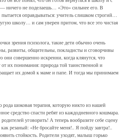
 — ничего не поделаешь… «Это» сильнее его. В
н пытается оправдываться: учитель слишком строгий…
угую школу… и сам уверен притом, что все это чистая
чки зрения психолога, такие дети обычно очень
ны, развиты, общительны, покладисты и сговорчивы
то они совершенно искренни, когда клянутся, что
т от их понимания: природа той таинственной и
вращает их домой к маме и папе. И тогда мы принимаем
о рода шоковая терапия, которую никто из нашей
ное средство спасти ребят из каждодневного кошмара.
 родителей уговорить! А теперь вообразите себе сцену
 как резаный: «Не бросайте меня!.. Я пойду завтра!..
оявить стойкость. Родители уходят, малыш горько