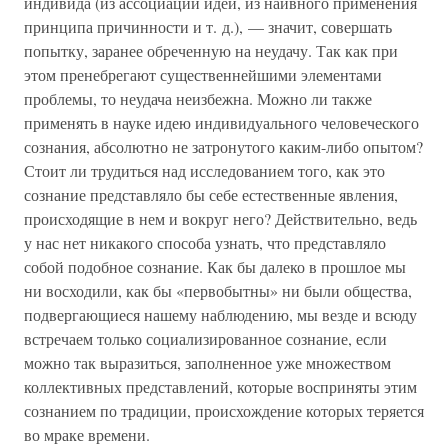
индивида (из ассоциации идей, из наивного применения
принципа причинности и т. д.), — значит, совершать
попытку, заранее обреченную на неудачу. Так как при
этом пренебрегают существеннейшими элементами
проблемы, то неудача неизбежна. Можно ли также
применять в науке идею индивидуального человеческого
сознания, абсолютно не затронутого каким-либо опытом?
Стоит ли трудиться над исследованием того, как это
сознание представляло бы себе естественные явления,
происходящие в нем и вокруг него? Действительно, ведь
у нас нет никакого способа узнать, что представляло
собой подобное сознание. Как бы далеко в прошлое мы
ни восходили, как бы «первобытны» ни были общества,
подвергающиеся нашему наблюдению, мы везде и всюду
встречаем только социализированное сознание, если
можно так выразиться, заполненное уже множеством
коллективных представлений, которые восприняты этим
сознанием по традиции, происхождение которых теряется
во мраке времени.