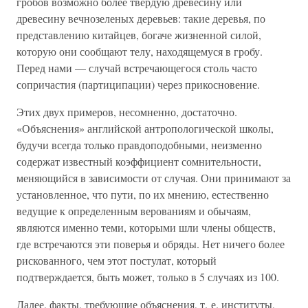
гробов возможно более твердую древесину или
древесину вечнозеленых деревьев: такие деревья, по
представлению китайцев, богаче жизненной силой,
которую они сообщают телу, находящемуся в гробу.
Перед нами — случай встречающегося столь часто
сопричастия (партиципации) через прикосновение.
Этих двух примеров, несомненно, достаточно.
«Объяснения» английской антропологической школы,
будучи всегда только правдоподобными, неизменно
содержат известный коэффициент сомнительности,
меняющийся в зависимости от случая. Они принимают за
установленное, что пути, по их мнению, естественно
ведущие к определенным верованиям и обычаям,
являются именно теми, которыми шли члены обществ,
где встречаются эти поверья и обряды. Нет ничего более
рискованного, чем этот постулат, который
подтверждается, быть может, только в 5 случаях из 100.
Далее, факты, требующие объяснения, т. е. институты,