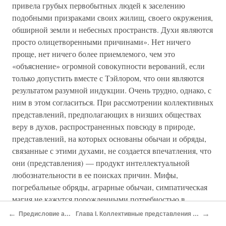
привела грубых первобытных людей к заселению
подобными призраками своих жилищ, своего окружения,
обширной земли и небесных пространств. Духи являются
просто олицетворенными причинами». Нет ничего
проще, нет ничего более приемлемого, чем это
«объяснение» огромной совокупности верований, если
только допустить вместе с Тэйлором, что они являются
результатом разумной индукции. Очень трудно, однако, с
ним в этом согласиться. При рассмотрении коллективных
представлений, предполагающих в низших обществах
веру в духов, распространенных повсюду в природе,
представлений, на которых основаны обычаи и обряды,
связанные с этими духами, не создается впечатления, что
они (представления) — продукт интеллектуальной
любознательности в ее поисках причин. Мифы,
погребальные обряды, аграрные обычаи, симпатическая
магия не кажутся порожденными потребностью в
рациональном объяснении: они являются ответом на
←
→
Предисловие автора к русскому изданию
Глава I. Коллективные представления в сознании первобытных людей и их мистический характер
потребности, на коллективные чувства, гораздо более