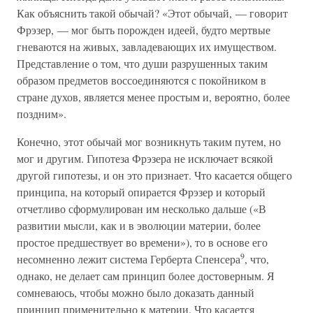
Как объяснить такой обычай? «Этот обычай, — говорит
Фрэзер, — мог быть порожден идеей, будто мертвые
гневаются на живых, завладевающих их имуществом.
Представление о том, что души разрушенных таким
образом предметов воссоединяются с покойником в
стране духов, является менее простым и, вероятно, более
поздним».
Конечно, этот обычай мог возникнуть таким путем, но
мог и другим. Гипотеза Фрэзера не исключает всякой
другой гипотезы, и он это признает. Что касается общего
принципа, на который опирается Фрэзер и который
отчетливо сформулирован им несколько дальше («В
развитии мысли, как и в эволюции материи, более
простое предшествует во времени»), то в основе его
9
несомненно лежит система Герберта Спенсера
, что,
однако, не делает сам принцип более достоверным. Я
сомневаюсь, чтобы можно было доказать данный
принцип применительно к материи. Что касается