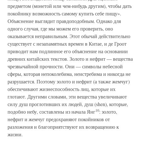
предметом (монетой или чем-нибудь другим), чтобы дать
покойнику возможность самому купить себе пищу».
Объяснение выглядит правдоподобным. Однако для
одного случая, где мы можем его проверить, оно
оказывается неправильным. Этот обычай действительно
существует с незапамятных времен в Китае, и де Гроот
приводит нам подлинное его объяснение на основании
древних китайских текстов. Золото и нефрит — вещества
чрезвычайной прочности. Они — символы небесной
сферы, которая непоколебима, неистребима и никогда не
разрушается. Поэтому золото и нефрит (а также жемчуг)
обеспечивают жизнеспособность лиц, которые их
глотают. Другими словами, эти вещества увеличивают
силу душ проглотивших их людей, душ (shen), которые,
10
подобно небу, составлены из начала Янг
: золото,
нефрит и жемчуг предохраняют покойников от
разложения и благоприятствуют их возвращению к
жизни.