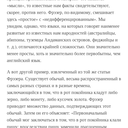
«мысли», то известные нам факты свидетельствуют,
скорее, против него. Фрэзер, по-видимому, смешивает
здесь «простое» с «недифференцированным». Мы
увидим, однако, что языки, на которых говорят наименее
развитые из известных нам народностей (австралийцы,
абипоны, туземцы Андаманских островов, фиджийцы и
т. д.), отличаются крайней сложностью. Они значительно
менее просты, хоть и значительно более первобытны, чем
английский язык.
А вот другой пример, извлеченный из той же статьи
Фрэзера. Существует обычай, весьма распространенный в
самых разных странах и в разные времена,
заключающийся в том, что в рот покойника кладут либо
зерно, либо монету, либо кусочек золота. Фрэзер
приводит множество данных, подтверждающих этот
обычай. Затем он его объясняет: «Первоначальный
обычай мог заключаться в том, что в рот покойника клали
пищу; впоследствии пищу заменили драгоценным