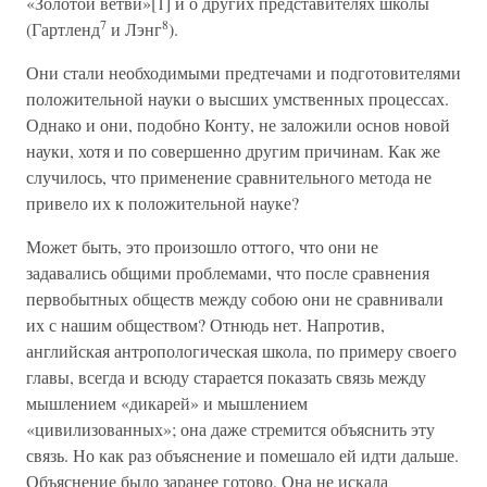
«Золотой ветви»[1] и о других представителях школы
7
8
(Гартленд
и Лэнг
).
Они стали необходимыми предтечами и подготовителями
положительной науки о высших умственных процессах.
Однако и они, подобно Конту, не заложили основ новой
науки, хотя и по совершенно другим причинам. Как же
случилось, что применение сравнительного метода не
привело их к положительной науке?
Может быть, это произошло оттого, что они не
задавались общими проблемами, что после сравнения
первобытных обществ между собою они не сравнивали
их с нашим обществом? Отнюдь нет. Напротив,
английская антропологическая школа, по примеру своего
главы, всегда и всюду старается показать связь между
мышлением «дикарей» и мышлением
«цивилизованных»; она даже стремится объяснить эту
связь. Но как раз объяснение и помешало ей идти дальше.
Объяснение было заранее готово. Она не искала