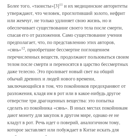
11
Более того, «таоисты»[3]
и их медицинские авторитеты
утверждают, что человек, проглотивший золото, нефрит
или жемчуг, не только удлиняет свою жизнь, но и
обеспечивает существование своего тела после смерти,
спасая его от разложения. Само существование учения
предполагает, что, по представлению этих авторов,
12
«сянь»
, приобретшие бессмертие поглощением
перечисленных веществ, продолжают пользоваться своим
телом после смерти и переносятся в царство бессмертных
даже телесно. Это проливает новый свет на общий
обычай древних и людей нового времени,
заключающийся в том, что покойников предохраняют от
разложения, кладя им в рот или в какое-нибудь другое
отверстие три драгоценных вещества: это попытка
сделать из покойника «сянь». В иных местах покойникам
дают монету для закупок в другом мире, однако ее не
кладут в рот. Речь идет о поверий, аналогичном тому,
которое заставляет или побуждает в Китае искать для