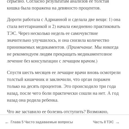
серьезно. Согласно результатам анализов ее толстая
кишка была поражена на девяносто процентов.
Дороти работала с Адрианной и сделала две вещи: 1) она
стала вегетарианкой и 2) начала ежедневно практиковать
ТЭС. Через несколько недель ее самочувствие
значительно улучшилось, и она снизила количество
принимаемых медикаментов. (
Примечание
. Мы никогда
не рекомендуем людям прекращать медикаментозное
лечение без консультации с лечащим врачом.)
Спустя шесть месяцев ее лечащие врачи вновь осмотрели
толстый кишечник и заключили, что орган поражен
только на десять процентов. Это происходило три года
назад, после чего боли практически сошли на нет. А год
назад она родила ребенка.
Что же заставило ее болезнь отступить? Возможно,
вегетарианская диета или ТЭС? А, может, и то, и другое?
←
→
Глава 5 Часто задаваемые вопросы
Часть II ТЭС
Трудно сказать наверняка. Люди часто практикуют