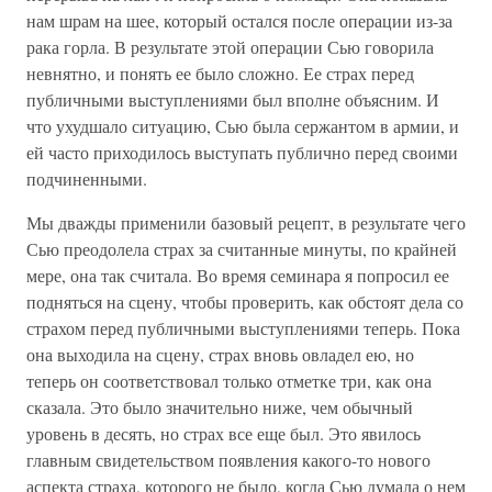
нам шрам на шее, который остался после операции из-за
рака горла. В результате этой операции Сью говорила
невнятно, и понять ее было сложно. Ее страх перед
публичными выступлениями был вполне объясним. И
что ухудшало ситуацию, Сью была сержантом в армии, и
ей часто приходилось выступать публично перед своими
подчиненными.
Мы дважды применили базовый рецепт, в результате чего
Сью преодолела страх за считанные минуты, по крайней
мере, она так считала. Во время семинара я попросил ее
подняться на сцену, чтобы проверить, как обстоят дела со
страхом перед публичными выступлениями теперь. Пока
она выходила на сцену, страх вновь овладел ею, но
теперь он соответствовал только отметке три, как она
сказала. Это было значительно ниже, чем обычный
уровень в десять, но страх все еще был. Это явилось
главным свидетельством появления какого-то нового
аспекта страха, которого не было, когда Сью думала о нем