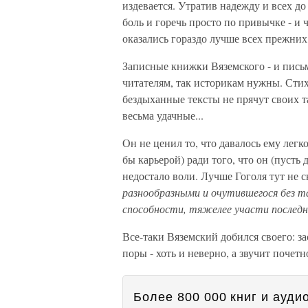
издевается. Утратив надежду и всех до
боль и горечь просто по привычке - и
оказались гораздо лучше всех прежних,
Записные книжки Вяземского - и письма
читателям, так историкам нужны. Стих
бездыханные тексты не прячут своих т
весьма удачные...
Он не ценил то, что давалось ему легк
бы карьерой) ради того, что он (пусть
недостало воли. Лучше Гоголя тут не 
разнообразными и очутившегося без так
способности, тяжелее участи последне
Все-таки Вяземский добился своего: з
поры - хоть и неверно, а звучит почетн
Более 800 000 книг и аудио