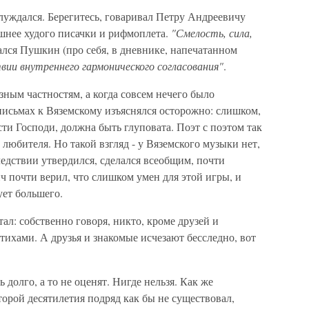
луждался. Берегитесь, говаривал Петру Андреевичу
ешнее худого писачки и рифмоплета.
"Смелость, сила,
ался Пушкин (про себя, в дневнике, напечатанном
ии внутреннего гармонического согласования"
.
зным частностям, а когда совсем нечего было
 письмах к Вяземскому изъяснялся осторожно: слишком,
ости Господи, должна быть глуповата. Поэт с поэтом так
т любителя. Но такой взгляд - у Вяземского музыки нет,
едствии утвердился, сделался всеобщим, почти
 почти верил, что слишком умен для этой игры, и
ует большего.
тал: собственно говоря, никто, кроме друзей и
тихами. А друзья и знакомые исчезают бесследно, вот
 долго, а то не оценят. Нигде нельзя. Как же
торой десятилетия подряд как бы не существовал,