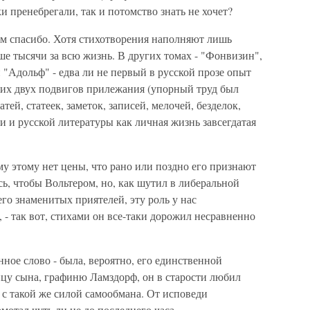
ки пренебрегали, так и потомство знать не хочет?
том спасибо. Хотя стихотворения наполняют лишь
ше тысячи за всю жизнь. В других томах - "Фонвизин",
и "Адольф" - едва ли не первый в русской прозе опыт
этих двух подвигов прилежания (упорный труд был
ей, статеек, заметок, записей, мелочей, безделок,
и и русской литературы как личная жизнь завсегдатая
му этому нет цены, что рано или поздно его признают
ь, чтобы Вольтером, но, как шутил в либеральной
го знаменитых приятелей, эту роль у нас
 - так вот, стихами он все-таки дорожил несравненно
ное слово - была, вероятно, его единственной
ицу сына, графиню Ламздорф, он в старости любил
, с такой же силой самообмана. От исповеди
мотал чуть ли не до последнего часа.