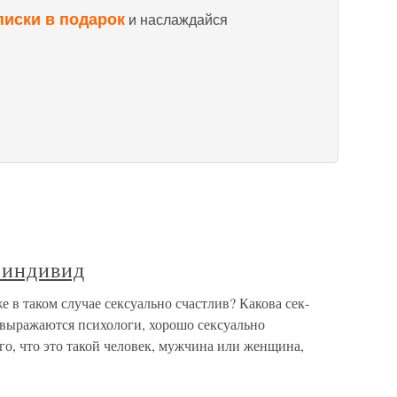
писки в подарок
и наслаждайся
 индивид
 в таком случае сексуально счастлив? Какова сек­
 выражаются психо­логи, хорошо сексуально
, что это такой человек, мужчина или жен­щина,