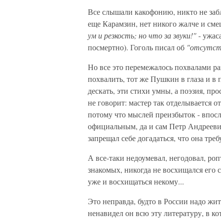
Все слышали какофонию, никто не заб
еще Карамзин, нет никого жалче и см
ум и резкость; но что за звуки!"
- ужас
посмертно). Гоголь писал об
"отсутств
Но все это перемежалось похвалами ра
похвалить, тот же Пушкин в глаза и в
дескать, эти стихи умны, а поэзия, пр
не говорит: мастер так отделывается о
потому что мыслей преизбыток - впосл
официальным, да и сам Петр Андреевич
запрещал себе догадаться, что она треб
А все-таки недоумевал, негодовал, роп
знакомых, никогда не восхищался его с
уже и восхищаться некому...
Это неправда, будто в России надо жить
ненавидел он всю эту литературу, в ко