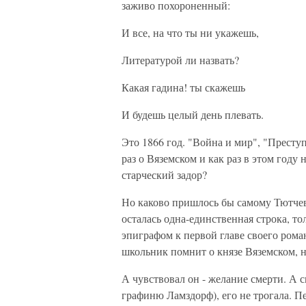
заживо похороненный:
И все, на что ты ни укажешь,
Литературой ли назвать?
Какая гадина! ты скажешь
И будешь целый день плевать.
Это 1866 год. "Война и мир", "Преступ
раз о Вяземском и как раз в этом году
старческий задор?
Но каково пришлось бы самому Тютчеву
осталась одна-единственная строка, то
эпиграфом к первой главе своего рома
школьник помнит о князе Вяземском, н
А чувствовал он - желание смерти. А с
графиню Ламздорф), его не трогала. П