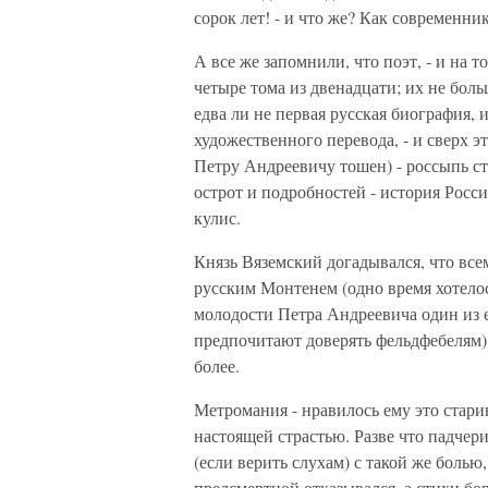
сорок лет! - и что же? Как современни
А все же запомнили, что поэт, - и на 
четыре тома из двенадцати; их не боль
едва ли не первая русская биография, 
художественного перевода, - и сверх 
Петру Андреевичу тошен) - россыпь стат
острот и подробностей - история Росси
кулис.
Князь Вяземский догадывался, что все
русским Монтенем (одно время хотелос
молодости Петра Андреевича один из е
предпочитают доверять фельдфебелям),
более.
Метромания - нравилось ему это старин
настоящей страстью. Разве что падчер
(если верить слухам) с такой же болью
предсмертной отказывался, а стихи бор