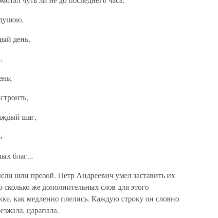
 душою,
дый день,
,
ень;
устроить,
аждый шаг,
ь
ых благ...
сли шли прозой. Петр Андреевич умел заставить их
но сколько же дополнительных слов для этого
жке, как медленно плелись. Каждую строку он словно
безжала, царапала.