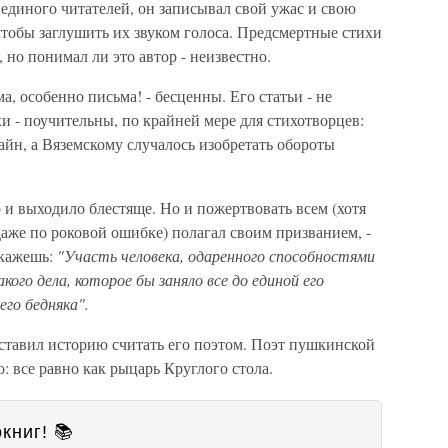
 единого читателей, он записывал свой ужас и свою
 чтобы заглушить их звуком голоса. Предсмертные стихи
 но понимал ли это автор - неизвестно.
, особенно письма! - бесценны. Его статьи - не
и - поучительны, по крайней мере для стихотворцев:
айн, а Вяземскому случалось изобретать обороты
о и выходило блестяще. Но и пожертвовать всем (хотя
 даже по роковой ошибке) полагал своим призванием, -
скажешь:
"Участь человека, одаренного способностями
ого дела, которое бы заняло все до единой его
го бедняка".
аставил историю считать его поэтом. Поэт пушкинской
о: все равно как рыцарь Круглого стола.
книг! 📚