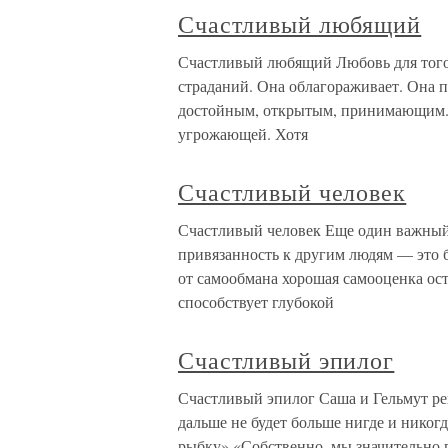
Счастливый любящий
Счастливый любящий Любовь для того,
страданий. Она облагораживает. Она п
достойным, откры­тым, принимающим. 
угрожающей. Хотя
Счастливый человек
Счастливый человек Еще один важный 
привязанность к другим людям — это б
от самообмана хо­рошая самооценка ост
способствует глубокой
Счастливый эпилог
Счастливый эпилог Саша и Гельмут ре
дальше не будет больше нигде и никогд
рыбку».«Собственно, мы значительно п