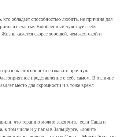
 кто обладает способностью любить, не причина для
рино­сит счастье. Влюбленный чувствует себя
Жизнь кажется скорее хорошей, чем жестокой и
признак способности создавать проч­ную
лагоприятное представление о себе самом. В отличие
авляет место для скромности и в тоже время
шили, что терапию можно закончить, если Саша и
а, в том числе и у папы в Зальцбурге, «ловить
родвинулись вперед, – сказал Саша. – Может быть, мы