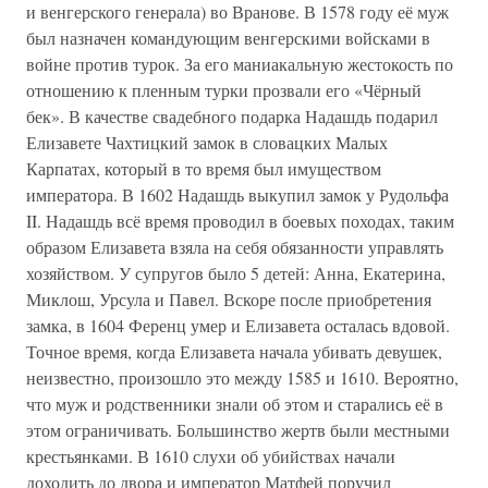
и венгерского генерала) во Вранове. В 1578 году её муж
был назначен командующим венгерскими войсками в
войне против турок. За его маниакальную жестокость по
отношению к пленным турки прозвали его «Чёрный
бек». В качестве свадебного подарка Надашдь подарил
Елизавете Чахтицкий замок в словацких Малых
Карпатах, который в то время был имуществом
императора. В 1602 Надашдь выкупил замок у Рудольфа
II. Надашдь всё время проводил в боевых походах, таким
образом Елизавета взяла на себя обязанности управлять
хозяйством. У супругов было 5 детей: Анна, Екатерина,
Миклош, Урсула и Павел. Вскоре после приобретения
замка, в 1604 Ференц умер и Елизавета осталась вдовой.
Точное время, когда Елизавета начала убивать девушек,
неизвестно, произошло это между 1585 и 1610. Вероятно,
что муж и родственники знали об этом и старались её в
этом ограничивать. Большинство жертв были местными
крестьянками. В 1610 слухи об убийствах начали
доходить до двора и император Матфей поручил