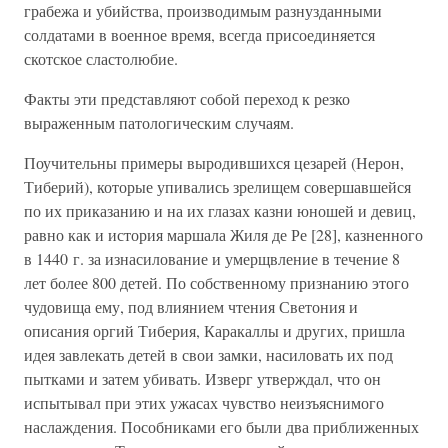
грабежа и убийства, производимым разнузданными
солдатами в военное время, всегда присоединяется
скотское сластолюбие.
Факты эти представляют собой переход к резко
выраженным патологическим случаям.
Поучительны примеры выродившихся цезарей (Нерон,
Тиберий), которые упивались зрелищем совершавшейся
по их приказанию и на их глазах казни юношей и девиц,
равно как и история маршала Жиля де Ре [28], казненного
в 1440 г. за изнасилование и умерщвление в течение 8
лет более 800 детей. По собственному признанию этого
чудовища ему, под влиянием чтения Светония и
описания оргий Тиберия, Каракаллы и других, пришла
идея завлекать детей в свои замки, насиловать их под
пытками и затем убивать. Изверг утверждал, что он
испытывал при этих ужасах чувство неизъяснимого
наслаждения. Пособниками его были два приближенных