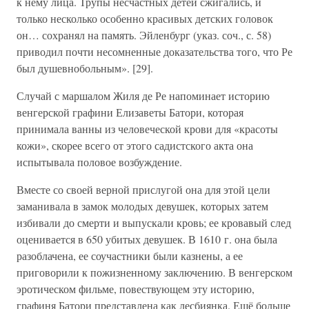
к нему лица. Трупы несчастных детей сжигались, и
только несколько особенно красивых детских головок
он… сохранял на память. Эйленбург (указ. соч., с. 58)
приводил почти несомненные доказательства того, что Ре
был душевнобольным». [29].
Случай с маршалом Жиля де Ре напоминает историю
венгерской графини Елизаветы Батори, которая
принимала ванны из человеческой крови для «красоты
кожи», скорее всего от этого садистского акта она
испытывала половое возбуждение.
Вместе со своей верной прислугой она для этой цели
заманивала в замок молодых девушек, которых затем
избивали до смерти и выпускали кровь; ее кровавый след
оценивается в 650 убитых девушек. В 1610 г. она была
разоблачена, ее соучастники были казнены, а ее
приговорили к пожизненному заключению. В венгерском
эротическом фильме, повествующем эту историю,
графиня Батори представлена как лесбиянка. Ещё больше