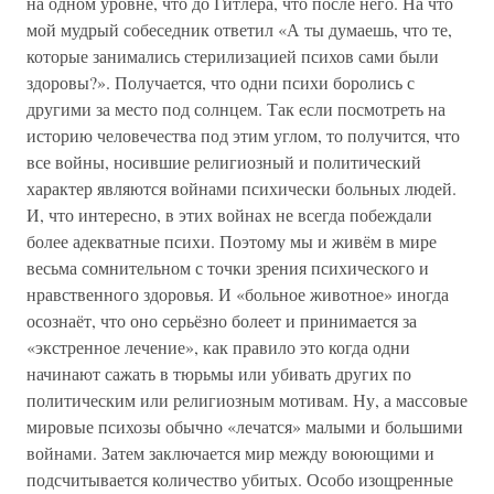
на одном уровне, что до Гитлера, что после него. На что
мой мудрый собеседник ответил «А ты думаешь, что те,
которые занимались стерилизацией психов сами были
здоровы?». Получается, что одни психи боролись с
другими за место под солнцем. Так если посмотреть на
историю человечества под этим углом, то получится, что
все войны, носившие религиозный и политический
характер являются войнами психически больных людей.
И, что интересно, в этих войнах не всегда побеждали
более адекватные психи. Поэтому мы и живём в мире
весьма сомнительном с точки зрения психического и
нравственного здоровья. И «больное животное» иногда
осознаёт, что оно серьёзно болеет и принимается за
«экстренное лечение», как правило это когда одни
начинают сажать в тюрьмы или убивать других по
политическим или религиозным мотивам. Ну, а массовые
мировые психозы обычно «лечатся» малыми и большими
войнами. Затем заключается мир между воюющими и
подсчитывается количество убитых. Особо изощренные