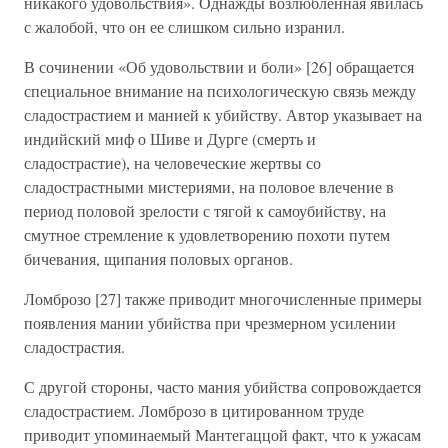
никакого удовольствия». Однажды возлюбленная явилась
с жалобой, что он ее слишком сильно изранил.
В сочинении «Об удовольствии и боли» [26] обращается
специальное внимание на психологическую связь между
сладострастием и манией к убийству. Автор указывает на
индийский миф о Шиве и Дурге (смерть и
сладострастие), на человеческие жертвы со
сладострастными мистериями, на половое влечение в
период половой зрелости с тягой к самоубийству, на
смутное стремление к удовлетворению похоти путем
бичевания, щипания половых органов.
Ломброзо [27] также приводит многочисленные примеры
появления мании убийства при чрезмерном усилении
сладострастия.
С другой стороны, часто мания убийства сопровождается
сладострастием. Ломброзо в цитированном труде
приводит упоминаемый Мантегаццой факт, что к ужасам