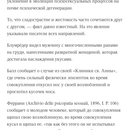
уклонение в эволюции психосексуальных процессов на
почве психической дегенерации.
То, что сладострастие и жестокость часто сочетаются друг
с другом, — факт давно известный. На это явление
указывали писатели всех направлений.
Блумрёдер видел мужчину с многочисленными ранами
на груди, нанесенными развратной женщиной, которая
достигала наслаждения укусами.
Балл сообщает о случае из своей «Клиники св. Анны»,
где очень сильный физически эпилептик во время
совокупления откусил нос у своей возлюбленной и
проглотил кусочек носа.
Феррани (Archivio delle psicopatia sessuali, 1896, I. P. 106)
сообщает о молодом человеке, который до совокупления
щипал свою возлюбленную, во время совокупления
кусал и щипал ее, «так как без этого он не испытывал