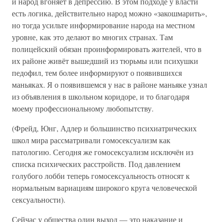
и народ вгоняет в депрессию. В этом подходе у власти
есть логика, действительно народ можно «закошмарить»,
но тогда усильте информирование народа на местном
уровне, как это делают во многих странах. Там
полицейский обязан проинформировать жителей, что в
их районе живёт вышедший из тюрьмы или психушки
педофил, тем более информируют о появившихся
маньяках. Я о появившемся у нас в районе маньяке узнал
из объявления в школьном коридоре, и то благодаря
моему профессиональному любопытству.
(Фрейд, Юнг, Адлер и большинство психиатрических
школ мира рассматривали гомосексуализм как
патологию. Сегодня же гомосексуализм исключён из
списка психических расстройств. Под давлением
голубого лобби теперь гомосексуальность относят к
нормальным вариациям широкого круга человеческой
сексуальности).
Сейчас у общества один выход — это наказание и