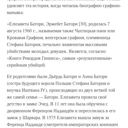
удивляет эта история, когда читаешь биографию графини-
маньяка:
«Елизавета Батори, Эржебет Батори [30], родилась 7
августа 1560 г., называемая также Чахтицкая пани или
Кровавая Графиня, венгерская графиня, племянница
Стефана Батория, печально знаменитая массовыми
убийствами молодых девушек. Является, согласно
«Книге Рекордов Гиннеса», самым «результативным»
серийным убийцей.
Её родителями были Дьёрдь Батори и Анна Батори
(сестра будущего короля Польши Стефана Батория и
внучка Иштвана IV), происходящие из двух ветвей той
же самой семьи — Батори. Елизавета провела своё
детство в замке Эчед. В 11 лет она была обручена с
дворянином Ференцом Надашдём и переселилась в его
замок у Шарвара. В 1575 Елизавета вышла замуж за
Ференца Надашдя (смотрителя императорских конюшен