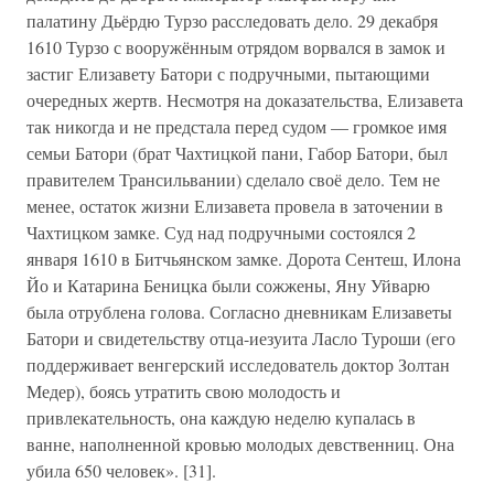
палатину Дьёрдю Турзо расследовать дело. 29 декабря
1610 Турзо с вооружённым отрядом ворвался в замок и
застиг Елизавету Батори с подручными, пытающими
очередных жертв. Несмотря на доказательства, Елизавета
так никогда и не предстала перед судом — громкое имя
семьи Батори (брат Чахтицкой пани, Габор Батори, был
правителем Трансильвании) сделало своё дело. Тем не
менее, остаток жизни Елизавета провела в заточении в
Чахтицком замке. Суд над подручными состоялся 2
января 1610 в Битчьянском замке. Дорота Сентеш, Илона
Йо и Катарина Беницка были сожжены, Яну Уйварю
была отрублена голова. Согласно дневникам Елизаветы
Батори и свидетельству отца-иезуита Ласло Туроши (его
поддерживает венгерский исследователь доктор Золтан
Медер), боясь утратить свою молодость и
привлекательность, она каждую неделю купалась в
ванне, наполненной кровью молодых девственниц. Она
убила 650 человек». [31].