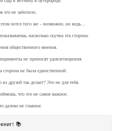
и сыр и ветчину в бутерброде.
я это не заботило.
этом хотел того же – возможно, но ведь…
показываешь, насколько скучна эта сторона.
рения общественного мнения.
перименты не приносят удовлетворения.
та сторона не была единственной.
о из друзей так делает? Это не для тебя.
оймешь, что это не самое важное.
о далеко не главное.
книг! 📚