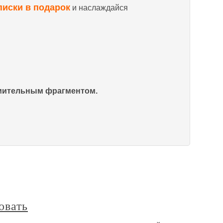
писки в подарок
и наслаждайся
омительным фрагментом.
овать