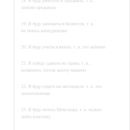
18. Я буду работать в продажах, т. к.
люблю продавать
19. Я буду заниматься бизнесом, т. к.
не боюсь конкуренции
20. Я буду учиться вязать, т. к. это забавно
21. Я пойду сдавать на права, т. к.,
возможно, потом захочу машину
22. Я буду ездить на мотоцикле, т. к. это
захватывающе
23. Я буду читать Шекспира, т. к. нужно
знать классику