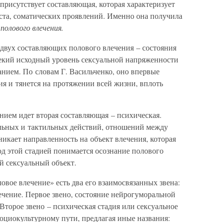
присутствует составляющая, которая характеризует
аста, соматических проявлений. Именно она получила
олового влечения.
 двух составляющих полового влечения – состояния
екий исходный уровень сексуальной напряженности
нием. По словам Г. Васильченко, оно впервые
ия и тянется на протяжении всей жизни, вплоть
нием идет вторая составляющая – психическая.
бальных и тактильных действий, отношений между
икает направленность на объект влечения, которая
д этой стадией понимается осознание полового
й сексуальный объект.
овое влечение» есть два его взаимосвязанных звена:
ечение. Первое звено, состояние нейрогуморальной
 Второе звено – психическая стадия или сексуальное
оциокультурному пути, предлагая иные названия: