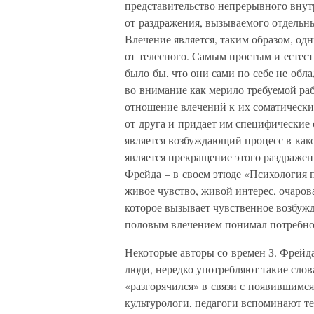
представительство непрерывного внут
от раздражения, вызываемого отдель
Влечение является, таким образом, од
от телесного. Самым простым и есте
было бы, что они сами по себе не обл
во внимание как мерило требуемой ра
отношение влечений к их соматически
от друга и придает им специфические 
является возбуждающий процесс в как
является прекращение этого раздражен
Фрейда – в своем этюде «Психология 
живое чувство, живой интерес, очаров
которое вызывает чувственное возбужд
половым влечением понимал потребнос
Некоторые авторы со времен З. Фрейд
люди, нередко употребляют такие слова,
«разгорячился» в связи с появившимс
культурологи, педагоги вспоминают те