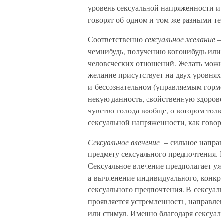
уровень сексуальной напряженности и
говорят об одном и том же разными т
Соответственно
сексуальное желание
–
чемнибудь, получению когонибудь или
человеческих отношений. Желать можно
желание присутствует на двух уровнях
и бессознательном (управляемым горм
некую данность, свойственную здорово
чувство голода вообще, о котором тол
сексуальной напряженности, как говор
Сексуальное влечение
– сильное направ
предмету сексуального предпочтения. 
Сексуальное влечение предполагает уж
а вычленение индивидуального, конкр
сексуального предпочтения. В сексуал
проявляется устремленность, направле
или стимул. Именно благодаря сексуа