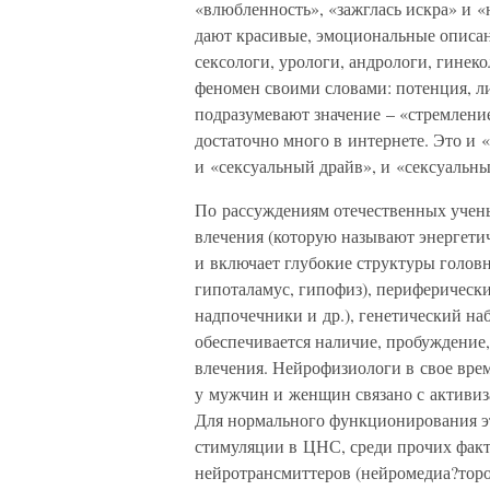
«влюбленность», «зажглась искра» и «н
дают красивые, эмоциональные описан
сексологи, урологи, андрологи, гинек
феномен своими словами: потенция, л
подразумевают значение – «стремлени
достаточно много в интернете. Это и «
и «сексуальный драйв», и «сексуальны
По рассуждениям отечественных учен
влечения (которую называют энергети
и включает глубокие структуры головн
гипоталамус, гипофиз), периферическ
надпочечники и др.), генетический на
обеспечивается наличие, пробуждение
влечения. Нейрофизиологи в свое вре
у мужчин и женщин связано с активиз
Для нормального функционирования э
стимуляции в ЦНС, среди прочих факто
нейротрансмиттеров (нейромедиа?торов