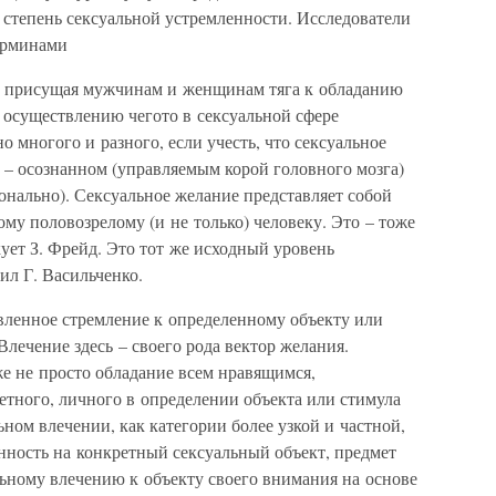
 степень сексуальной устремленности. Исследователи
ерминами
 присущая мужчинам и женщинам тяга к обладанию
 осуществлению чегото в сексуальной сфере
 многого и разного, если учесть, что сексуальное
 – осознанном (управляемым корой головного мозга)
онально). Сексуальное желание представляет собой
му половозрелому (и не только) человеку. Это – тоже
кует З. Фрейд. Это тот же исходный уровень
ил Г. Васильченко.
ленное стремление к определенному объекту или
Влечение здесь – своего рода вектор желания.
е не просто обладание всем нравящимся,
етного, личного в определении объекта или стимула
ьном влечении, как категории более узкой и частной,
нность на конкретный сексуальный объект, предмет
льному влечению к объекту своего внимания на основе