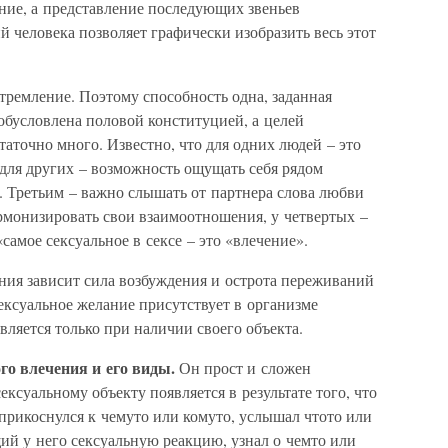
ние, а представление последующих звеньев
 человека позволяет графически изобразить весь этот
стремление. Поэтому способность одна, заданная
обусловлена половой конституцией, а целей
таточно много. Известно, что для одних людей – это
 для других – возможность ощущать себя рядом
. Третьим – важно слышать от партнера слова любви
армонизировать свои взаимоотношения, у четвертых –
самое сексуальное в сексе – это «влечение».
ения зависит сила возбуждения и острота переживаний
ксуальное желание присутствует в организме
вляется только при наличии своего объекта.
го влечения и его виды.
Он прост и сложен
ксуальному объекту появляется в результате того, что
 прикоснулся к чемуто или комуто, услышал чтото или
ий у него сексуальную реакцию, узнал о чемто или