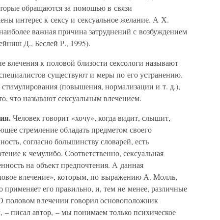
оторые обращаются за помощью в связи
ны интерес к сексу и сексуальное желание. А Х.
 наиболее важная причина затруднений с возбуждением
йниш Д., Беслей Р., 1995).
ие влечения к половой близости сексологи называют
 специалистов существуют и меры по его устранению.
 стимулирования (повышения, нормализации и т. д.),
то, что называют сексуальным влечением.
ия.
Человек говорит «хочу», когда видит, слышит,
ающее стремление обладать предметом своего
ность, согласно большинству словарей, есть
отение к чемулибо. Соответственно, сексуальная
нность на объект предпочтения. А данная
ловое влечение», которым, по выражению А. Молль,
о применяет его правильно, и, тем не менее, различные
 О половом влечении говорил основоположник
, – писал автор, – мы понимаем только психическое