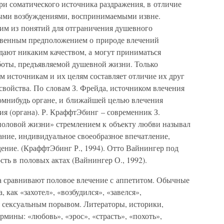
ри соматического источника раздражения, в отличие
ными возбуждениями, воспринимаемыми извне.
ним из понятий для отграничения душевного
ственным предположением о природе влечений
адают никаким качеством, а могут приниматься
боты, предъявляемой душевной жизни. Только
м источникам и их целям составляет отличие их друг
свойства. По словам З. Фрейда, источником влечения
омнибудь органе, и ближайшей целью влечения
ия (органа). Р. КраффтЭбинг – современник З.
половой жизни» стремлением к объекту любви называл
ание, индивидуальное своеобразное впечатление,
ение. (КраффтЭбинг Р., 1994). Отто Вайнингер под
ть в половых актах (Вайнингер О., 1992).
а сравнивают половое влечение с аппетитом. Обычные
 как «захотел», «возбудился», «завелся»,
я сексуальным порывом. Литераторы, историки,
рмины: «любовь», «эрос», «страсть», «похоть»,