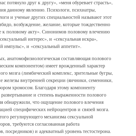
ас потянуло друг к другу», «меня обуревает страсть»,
ия данному явлению. Психологи, психиатры,
ологи и ученые других специальностей называют этот
ибидо, возбуждение, желание, которые тождественно
е к половому акту». Синонимов половому влечению
сексуальный интерес», и «сексуальная искра»,
й импульс», и «сексуальный аппетит».
ых, анатомофизиологическая составляющая полового
ческим компонентом) имеет врожденный характер
ого мозга (лимбический комплекс, зрительные бугры,
ие железы внутренней секреции (яичники, семенники,
бором хромосом. Благодаря этому компоненту
, развертывание и степень выраженности полового
мя обнаружили, что ощущение полового влечения
ацией специфических нейроцентров и связей мозга.
того регулирующего механизма сексуальной
ров, требуются согласованная работа
, посредников) и адекватный уровень тестостерона.