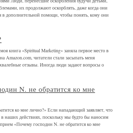
иями Люди, перенесшие оскорбления будучи детьми,
облемами, их продолжают оскорблять, даже когда они
я в дополнительной помощи, чтобы понять, кому они
?
моя книга «Spiritual Marketing» заняла первое место в
ина Amazon.com, читатели стали засыпать меня
 хвалебные отзывы. Иногда люди задают вопросы о
один N. не обратится ко мне
атится ко мне лично?» Если нападающий заявляет, что
та в наших действиях, поскольку мы будто бы наносим
прием «Почему господин N. не обратится ко мне