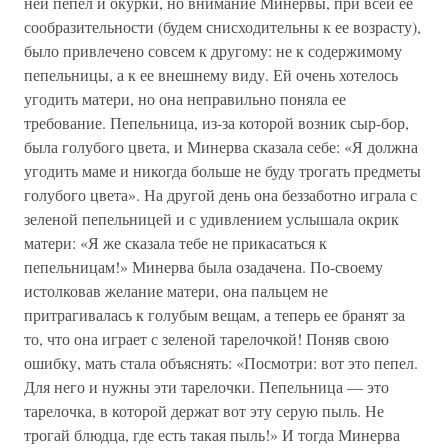
ней пепел и окурки, но внимание Минервы, при всей ее
сообразительности (будем снисходительны к ее возрасту),
было привлечено совсем к другому: не к содержимому
пепельницы, а к ее внешнему виду. Ей очень хотелось
угодить матери, но она неправильно поняла ее
требование. Пепельница, из-за которой возник сыр-бор,
была голубого цвета, и Минерва сказала себе: «Я должна
угодить маме и никогда больше не буду трогать предметы
голубого цвета». На другой день она беззаботно играла с
зеленой пепельницей и с удивлением услышала окрик
матери: «Я же сказала тебе не прикасаться к
пепельницам!» Минерва была озадачена. По-своему
истолковав желание матери, она пальцем не
притрагивалась к голубым вещам, а теперь ее бранят за
то, что она играет с зеленой тарелочкой! Поняв свою
ошибку, мать стала объяснять: «Посмотри: вот это пепел.
Для него и нужны эти тарелочки. Пепельница — это
тарелочка, в которой держат вот эту серую пыль. Не
трогай блюдца, где есть такая пыль!» И тогда Минерва