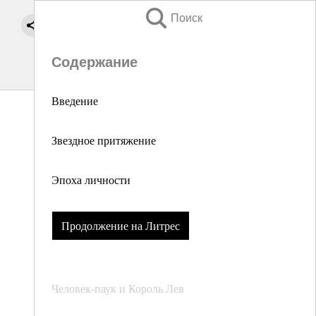
Поиск
Содержание
Введение
Звездное притяжение
Эпоха личности
Продолжение на Литрес
Человек-паук и Король Лев