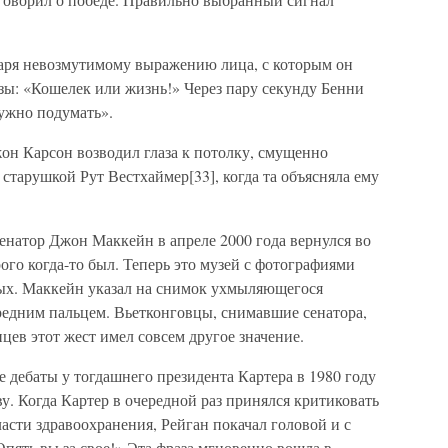
аря невозмутимому выражению лица, с которым он
азы: «Кошелек или жизнь!» Через пару секунду Бенни
ужно подумать».
он Карсон возводил глаза к потолку, смущенно
 старушкой Рут Вестхаймер[33], когда та объясняла ему
натор Джон Маккейн в апреле 2000 года вернулся во
го когда-то был. Теперь это музей с фотографиями
х. Маккейн указал на снимок ухмыляющегося
едним пальцем. Вьетконговцы, снимавшие сенатора,
цев этот жест имел совсем другое значение.
 дебаты у тогдашнего президента Картера в 1980 году
у. Когда Картер в очередной раз принялся критиковать
сти здравоохранения, Рейган покачал головой и с
пять вы за свое!» Эта фраза мгновенно вошла в