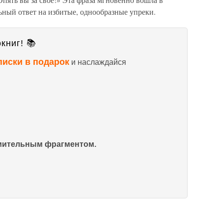
ьный ответ на избитые, однообразные упреки.
книг! 📚
писки в подарок
и наслаждайся
омительным фрагментом.