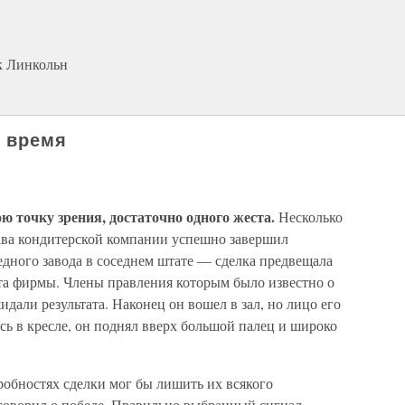
к Линкольн
е время
ю точку зрения, достаточно одного жеста.
Несколько
лава кондитерской компании успешно завершил
едного завода в соседнем штате — сделка предвещала
та фирмы. Члены правления которым было известно о
дали результата. Наконец он вошел в зал, но лицо его
сь в кресле, он поднял вверх большой палец и широко
обностях сделки мог бы лишить их всякого
говорил о победе. Правильно выбранный сигнал