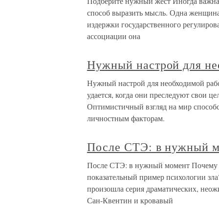
Подберите нужный жест Иногда важна
способ выразить мысль. Одна женщина
издержки государственного регулирова
ассоциации она
Нужный настрой для не
Нужный настрой для необходимой рабо
удается, когда они преследуют свои це
Оптимистичный взгляд на мир способст
личностным факторам.
После СТЭ: в нужный 
После СТЭ: в нужный момент Почему 
показательный пример психологии зла
произошла серия драматических, нео
Сан-Квентин и кровавый