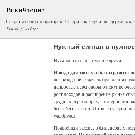
ВикиЧтение
Секреты великих ораторов. Говори как Черчилль, держись ка
Хьюмс Джеймс
Нужный сигнал в нужно
Нужный сигнал в нужное время
Иногда для того, чтобы выразить сво
лет назад председатель правления и г
непростые переговоры о покупке очер
рост доходов и расширение рынка сбы
трудных переговорах, в нетерпении ожи
было бесстрастно. И только устроивши
улыбнулся.
Подробный рассказ о финансовых подр
оптимизма. Но поднятый вверх палец 