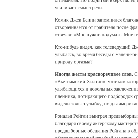
усиливает смысл речи.
Комик Джек Бенни запомнился благод
отворачивается от грабителя после фр
отвечал: «Мне нужно подумать. Мне н
Кто-нибудь видел, как телеведущий Дж
улыбаясь, во время беседы с маленькой
природу оргазма?
Иногда жесты красноречивее слов.
Се
«Вьетнамский Хилтон», узником которо
улыбающихся и довольных заключенны
пленника, потирающего подбородок ср
видели только улыбку, но для американ
Рональд Рейган выиграл предвыборные
благодаря своему актерскому мастерств
предвыборные обещания Рейгана в обла
обезоруживающей улыбкой заметил: «О