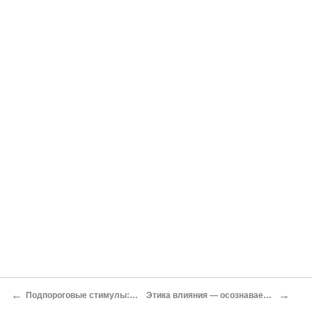
←
→
Подпороговые стимулы: незаметное влияние
Этика влияния — осознаваемого и неосознаваемого