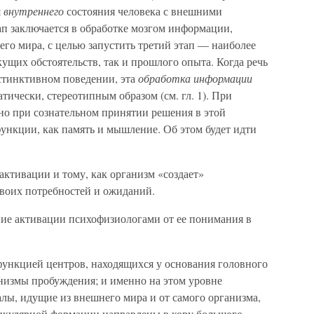
я
внутреннего
состояния человека с внешними
ап заключается в обработке мозгом информации,
го мира, с целью запустить третий этап — наиболее
кущих обстоятельств, так и прошлого опыта. Когда речь
стинктивном поведении, эта
обработка информации
тически, стереотипным образом (см. гл. 1). При
но при сознательном принятии решения в этой
ункции, как память и мышление. Об этом будет идти
ктивации и тому, как организм «создает»
воих потребностей и ожиданий.
ие активации психофизиологами от ее понимания в
функцией центров, находящихся у основания головного
анизмы пробуждения; и именно на этом уровне
лы, идущие из внешнего мира и от самого организма,
тикулярной формации направлены в кору большого