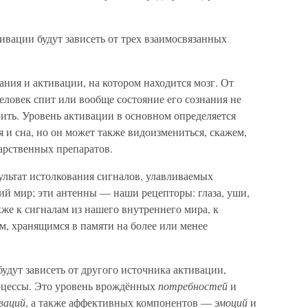
тивации будут зависеть от трех взаимосвязанных
ания и активации, на котором находится мозг. От
еловек спит или вообще состояние его сознания не
воить. Уровень активации в основном определяется
и сна, но он может также видоизмениться, скажем,
арственных препаратов.
ьтат истолкования сигналов, улавливаемых
й мир; эти антенны — наши рецепторы: глаза, уши,
кже к сигналам из нашего внутреннего мира, к
, хранящимся в памяти на более или менее
будут зависеть от другого источника активации,
оцессы. Это уровень врождённых
потребностей
и
ваций
, а также аффективных компонентов —
эмоций
и