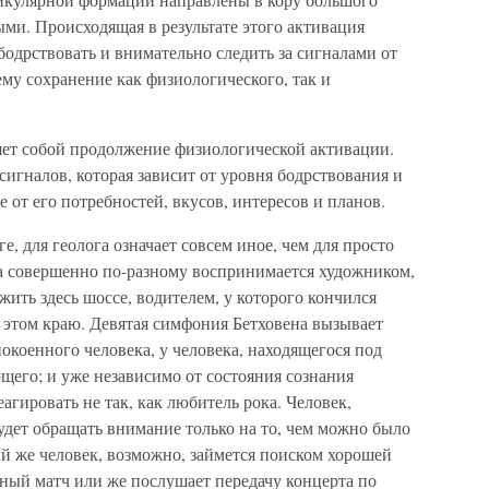
ыми. Происходящая в результате этого активация
одрствовать и внимательно следить за сигналами от
му сохранение как физиологического, так и
ет собой продолжение физиологической активации.
игналов, которая зависит от уровня бодрствования и
е от его потребностей, вкусов, интересов и планов.
, для геолога означает совсем иное, чем для просто
са совершенно по-разному воспринимается художником,
ить здесь шоссе, водителем, у которого кончился
 этом краю. Девятая симфония Бетховена вызывает
окоенного человека, у человека, находящегося под
щего; и уже независимо от состояния сознания
агировать не так, как любитель рока. Человек,
удет обращать внимание только на то, чем можно было
й же человек, возможно, займется поиском хорошей
ьный матч или же послушает передачу концерта по