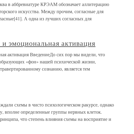
уква в аббревиатуре КРЭАМ обозначает аллитерацию
орского искусства. Между прочим, согласные для
ласные[41]. А одна из лучших согласных для
я и эмоциональная активация
ная активация ВведениеДо сих пор мы видели, что
 образующих «фон» нашей психической жизни,
стравертированному сознанию, является тем
ждали схемы в чисто психологическом ракурсе, однако
му, вполне определенные группы нервных клеток.
ринципа, что степень влияния схемы на восприятие и