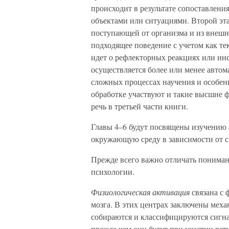
происходит в результате сопоставлени
объектами или ситуациями. Второй эт
поступающей от организма и из внешне
подходящее поведение с учетом как те
идет о рефлекторных реакциях или ин
осуществляется более или менее автома
сложных процессах научения и особен
обработке участвуют и такие высшие ф
речь в третьей части книги.
Главы 4–6 будут посвящены изучению а
окружающую среду в зависимости от с
Прежде всего важно отличать пониман
психологии.
Физиологическая активация
связана с 
мозга. В этих центрах заключены мех
собираются и классифицируются сигна
прежде чем они будут при участии ре