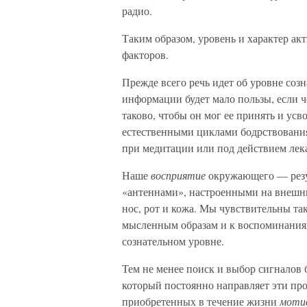
радио.
Таким образом, уровень и характер ак
факторов.
Прежде всего речь идет об уровне созн
информации будет мало пользы, если ч
таково, чтобы он мог ее принять и ус
естественными циклами бодрствования 
при медитации или под действием лек
Наше
восприятие
окружающего — резул
«антеннами», настроенными на внешни
нос, рот и кожа. Мы чувствительны та
мысленным образам и к воспоминаниям
сознательном уровне.
Тем не менее поиск и выбор сигналов 
который постоянно направляет эти пр
приобретенных в течение жизни
моти