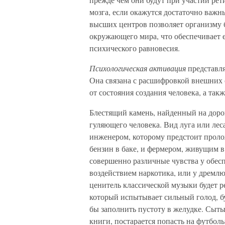
мозга, если окажутся достаточно важн
высших центров позволяет организму б
окружающего мира, что обеспечивает е
психического равновесия.
Психологическая активация
представля
Она связана с расшифровкой внешних с
от состояния создания человека, а такж
Блестящий камень, найденный на дороге
гуляющего человека. Вид луга или ле
инженером, которому предстоит пролож
бензин в баке, и фермером, живущим в
совершенно различные чувства у обесп
воздействием наркотика, или у дремлю
ценитель классической музыки будет ре
который испытывает сильный голод, б
бы заполнить пустоту в желудке. Сыты
книги, постарается попасть на футбол