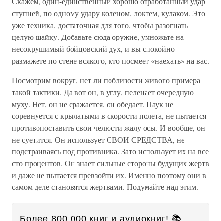
Скажем, один-единственный хорошо отработанный удар
ступней, по одному удару коленом, локтем, кулаком. Это
уже техника, достаточная для того, чтобы разогнать
целую шайку. Добавьте сюда оружие, умножьте на
несокрушимый бойцовский дух, и вы спокойно
размажете по стене всякого, кто посмеет «наехать» на вас.
Посмотрим вокруг, нет ли поблизости живого примера
такой тактики. Да вот он, в углу, пеленает очередную
муху. Нет, он не сражается, он обедает. Паук не
соревнуется с крылатыми в скорости полета, не пытается
противопоставить свои челюсти жалу осы. И вообще, он
не суетится. Он использует СВОИ СРЕДСТВА, не
подстраиваясь под противника. Зато использует их на все
сто процентов. Он знает сильные стороны будущих жертв
и даже не пытается превзойти их. Именно поэтому они в
самом деле становятся жертвами. Подумайте над этим.
Более 800 000 книг и аудиокниг! 📚