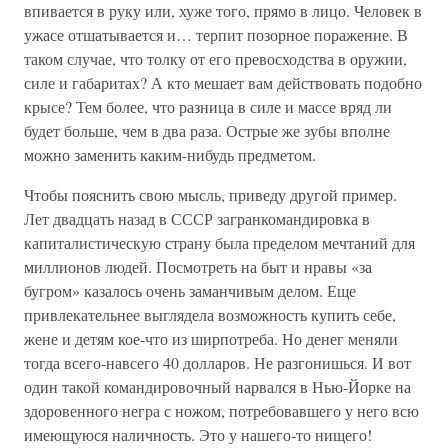
впивается в руку или, хуже того, прямо в лицо. Человек в
ужасе отшатывается и… терпит позорное поражение. В
таком случае, что толку от его превосходства в оружии,
силе и габаритах? А кто мешает вам действовать подобно
крысе? Тем более, что разница в силе и массе вряд ли
будет больше, чем в два раза. Острые же зубы вполне
можно заменить каким-нибудь предметом.
Чтобы пояснить свою мысль, приведу другой пример.
Лет двадцать назад в СССР загранкомандировка в
капиталистическую страну была пределом мечтаний для
миллионов людей. Посмотреть на быт и нравы «за
бугром» казалось очень заманчивым делом. Еще
привлекательнее выглядела возможность купить себе,
жене и детям кое-что из ширпотреба. Но денег меняли
тогда всего-навсего 40 долларов. Не разгонишься. И вот
один такой командировочный нарвался в Нью-Йорке на
здоровенного негра с ножом, потребовавшего у него всю
имеющуюся наличность. Это у нашего-то нищего!