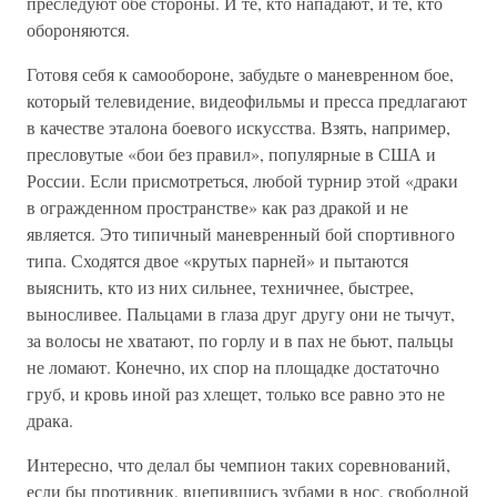
преследуют обе стороны. И те, кто нападают, и те, кто
обороняются.
Готовя себя к самообороне, забудьте о маневренном бое,
который телевидение, видеофильмы и пресса предлагают
в качестве эталона боевого искусства. Взять, например,
пресловутые «бои без правил», популярные в США и
России. Если присмотреться, любой турнир этой «драки
в огражденном пространстве» как раз дракой и не
является. Это типичный маневренный бой спортивного
типа. Сходятся двое «крутых парней» и пытаются
выяснить, кто из них сильнее, техничнее, быстрее,
выносливее. Пальцами в глаза друг другу они не тычут,
за волосы не хватают, по горлу и в пах не бьют, пальцы
не ломают. Конечно, их спор на площадке достаточно
груб, и кровь иной раз хлещет, только все равно это не
драка.
Интересно, что делал бы чемпион таких соревнований,
если бы противник, вцепившись зубами в нос, свободной