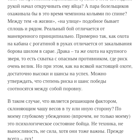
рукой начал откручивать ему яйца? А пара болельщиков
охаживала бы в это время чемпиона кольями по спине?
Между тем «в жизни», «на улице» подобное бывает
сплошь и рядом. Реальный бой отличается от
маневренного принципиально. Примерно так, как охота
на кабана с рогатиной в руках отличается от закалывания
борова шилом в сарае. Драка – та же охота на крупного
зверя, то есть схватка с опасным противником, где риск
очень велик. Но при этом, как на всякой настоящей охоте,
достаточно высоки и шансы на успех. Можно
утверждать, что степень риска и шанс победы
соотносятся между собой поровну.
В таком случае, что является решающим фактором,
склоняющим чашу весов в ту или иную сторону? По
моему глубокому убеждению (впрочем, не только моему)
это психологическое состояние бойца. Не техника, не
выносливость, не сила, хотя они тоже важны. Прежде
всего – дух!