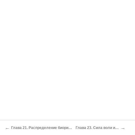
←
→
Глава 21. Распределение биоритмич. энергии в семье
Глава 23. Сила воли и совместимость