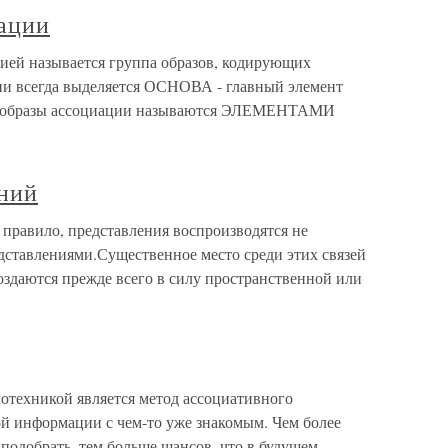
иации
ией называется группа образов, кодирующих
и всегда выделяется ОСНОВА - главный элемент
е образы ассоциации называются ЭЛЕМЕНТАМИ
ний
правило, представления воспроизводятся не
едставлениями.Существенное место среди этих связей
оздаются прежде всего в силу пространственной или
техникой является метод ассоциативного
ой информации с чем-то уже знакомым. Чем более
подобрать, тем больше шансов, что в будущем