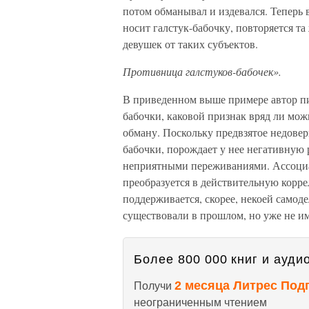
потом обманывал и издевался. Теперь 
носит галстук-бабочку, повторяется та
девушек от таких субъектов.
Противница галстуков-бабочек».
В приведенном выше примере автор пи
бабочки, каковой признак вряд ли мож
обману. Поскольку предвзятое недове
бабочки, порождает у нее негативную
неприятными переживаниями. Ассоциац
преобразуется в действительную корр
поддерживается, скорее, некоей самод
существовали в прошлом, но уже не им
Более 800 000 книг и аудио
2 месяца Литрес Под
Получи
неограниченным чтением