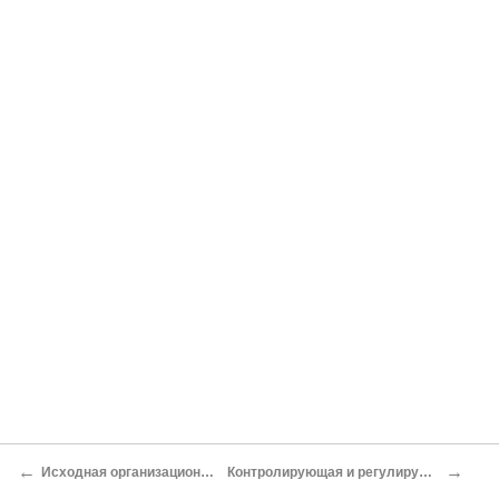
←
→
Исходная организационная конфигурация
Контролирующая и регулирующая функция стилей