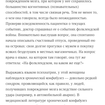
повреждением мозга, при котором у нее сохранилось
большинство когнитивных (познавательных)
способностей, в том числе связная речь. Тем не менее то,
о чем
она говорила, всегда было неожиданностью.
Проверяя осведомленность пациентки о текущих
событиях, доктор спрашивал ее о событиях фолклендской
войны. Внимательно выслушав вопрос, она спонтанно
начала описывать счастливый отпуск, проведенный ею
на островах: свои долгие прогулки с мужем и покупку
всяких безделушек в местных магазинчиках. На вопрос
врача о языке, на котором там говорят, она тут же
ответила: «На фолклендском, на каком же еще?»
Выражаясь языком психиатрии, у этой женщины
наблюдался
хронический конфабулез
— довольно редкий
синдром, проявляющийся, как правило, у людей,
получивших повреждение мозга вследствие сильного
удара (например, в автомобильной аварии). В
медицинской литературе хронический конфабулез