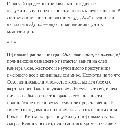
Галлоуэй продемонстрировал кое-что другое:
«Изумительную предрасположенность к нечестности». В
соответствии с постановлением суда,
EDS
предстояло
выплатить
Sky
более двухсот миллионов фунтов
компенсации.
* * *
В фильме Брайна Сингера
«Обычные подозреваемые»[8]
полицейские безнадежно пытаются выйти на след
Кайзера Созе, жесткого и неуловимого преступника,
имеющего вес в криминальном мире. Несмотря на то что
Созе приписывали множество кровавых дел (все его
жертвы погибали при ужасных обстоятельствах), о нем
ничего не было известно, даже о его внешности
полицейские имели весьма смутное представление. В
своем расследовании полиция полагалась на показания
Роджера Кинта по прозвищу Болтун (в фильме эту роль
сыграл Кевин Спейси), неприметного хромого человека,