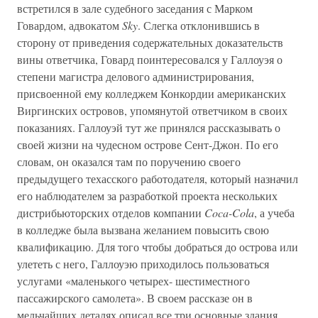
встретился в зале судебного заседания с Марком
Говардом, адвокатом
Sky
. Слегка отклонившись в
сторону от приведения содержательных доказательств
вины ответчика, Говард поинтересовался у Галлоуэя о
степени магистра делового администрирования,
присвоенной ему колледжем Конкордии американских
Виргинских островов, упомянутой ответчиком в своих
показаниях. Галлоуэй тут же принялся рассказывать о
своей жизни на чудесном острове Сент-Джон. По его
словам, он оказался там по поручению своего
предыдущего техасского работодателя, который назначил
его наблюдателем за разработкой проекта нескольких
дистрибьюторских отделов компании
Coca-Cola
, а учеба
в колледже была вызвана желанием повысить свою
квалификацию. Для того чтобы добраться до острова или
улететь с него, Галлоуэю приходилось пользоваться
услугами «маленького четырех- шестиместного
пассажирского самолета». В своем рассказе он в
мельчайших деталях описал все три основные здания