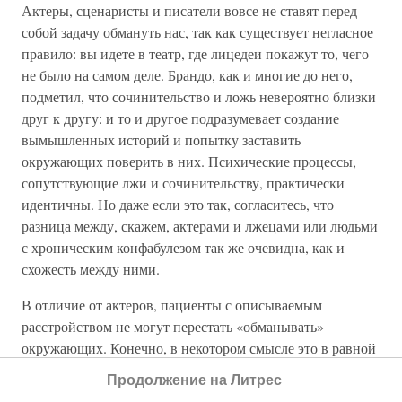
Актеры, сценаристы и писатели вовсе не ставят перед
собой задачу обмануть нас, так как существует негласное
правило: вы идете в театр, где лицедеи покажут то, чего
не было на самом деле. Брандо, как и многие до него,
подметил, что сочинительство и ложь невероятно близки
друг к другу: и то и другое подразумевает создание
вымышленных историй и попытку заставить
окружающих поверить в них. Психические процессы,
сопутствующие лжи и сочинительству, практически
идентичны. Но даже если это так, согласитесь, что
разница между, скажем, актерами и лжецами или людьми
с хроническим конфабулезом так же очевидна, как и
схожесть между ними.
В отличие от актеров, пациенты с описываемым
расстройством не могут перестать «обманывать»
окружающих. Конечно, в некотором смысле это в равной
степени относится и к людям искусства, которые время от
Продолжение на Литрес
времени утверждают, что творческий процесс выходит