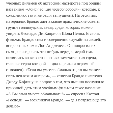
учебных фильмов об актерском мастерстве под общим
названием
«Обман во имя правдоподобия»
(которые, к
сожалению, так и не были выпущены). На отснятых
материалах Брандо дает важные практические советы
группе голливудских звезд, среди которых можно
увидеть Леонардо Ди Каприо и Шона Пенна. В своих
фильмах Брандо снял и совершенно случайных людей,
встреченных им в Лос-Анджелесе. Он попросил их
сымпровизировать что-нибудь перед камерой (так
появилась во всех отношениях замечательная сцена,
главные герои которой — два карлика и огромный
самоанец). «Если вы умеете обманывать, то вы можете
стать неплохим актером», — ответил Брандо писателю
Джоду Кафтану на вопрос о том, что именно послужило
причиной дать этим учебным фильмам такое название.
«А Вы сами умеете обманывать?» — спросил Кафтан.
«Господи, — воскликнул Брандо, — да я потрясающе это
делаю!»