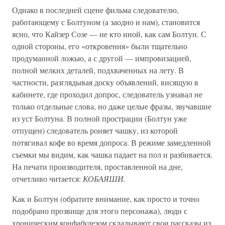
Однако в последней сцене фильма следователю,
работающему с Болтуном (а заодно и нам), становится
ясно, что Кайзер Созе — не кто иной, как сам Болтун. С
одной стороны, его «откровения» были тщательно
продуманной ложью, а с другой — импровизацией,
полной мелких деталей, подхваченных на лету. В
частности, разглядывая доску объявлений, висящую в
кабинете, где проходил допрос, следователь узнавал не
только отдельные слова, но даже целые фразы, звучавшие
из уст Болтуна. В полной прострации (Болтун уже
отпущен) следователь роняет чашку, из которой
потягивал кофе во время допроса. В режиме замедленной
съемки мы видим, как чашка падает на пол и разбивается.
На печати производителя, проставленной на дне,
отчетливо читается:
КОБАЯШИ.
Как и Болтун (обратите внимание, как просто и точно
подобрано прозвище для этого персонажа), люди с
хроническим конфабулезом складывают свои рассказы из