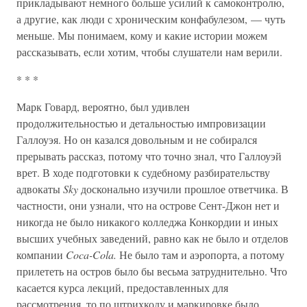
прикладывают немного больше усилий к самоконтролю,
а другие, как люди с хроническим конфабулезом, — чуть
меньше. Мы понимаем, кому и какие истории можем
рассказывать, если хотим, чтобы слушатели нам верили.
* * *
Марк Говард, вероятно, был удивлен
продолжительностью и детальностью импровизации
Галлоуэя. Но он казался довольным и не собирался
прерывать рассказ, потому что точно знал, что Галлоуэй
врет. В ходе подготовки к судебному разбирательству
адвокаты
Sky
досконально изучили прошлое ответчика. В
частности, они узнали, что на острове Сент-Джон нет и
никогда не было никакого колледжа Конкордии и иных
высших учебных заведений, равно как не было и отделов
компании
Coca-Cola.
Не было там и аэропорта, а потому
прилететь на остров было бы весьма затруднительно. Что
касается курса лекций, предоставленных для
рассмотрения, то по штрихкоду и маркировке было