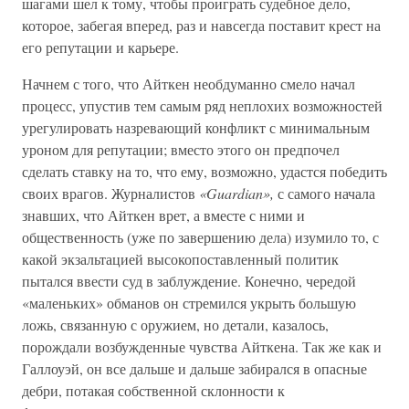
шагами шел к тому, чтобы проиграть судебное дело,
которое, забегая вперед, раз и навсегда поставит крест на
его репутации и карьере.
Начнем с того, что Айткен необдуманно смело начал
процесс, упустив тем самым ряд неплохих возможностей
урегулировать назревающий конфликт с минимальным
уроном для репутации; вместо этого он предпочел
сделать ставку на то, что ему, возможно, удастся победить
своих врагов. Журналистов
«Guardian»,
с самого начала
знавших, что Айткен врет, а вместе с ними и
общественность (уже по завершению дела) изумило то, с
какой экзальтацией высокопоставленный политик
пытался ввести суд в заблуждение. Конечно, чередой
«маленьких» обманов он стремился укрыть большую
ложь, связанную с оружием, но детали, казалось,
порождали возбужденные чувства Айткена. Так же как и
Галлоуэй, он все дальше и дальше забирался в опасные
дебри, потакая собственной склонности к