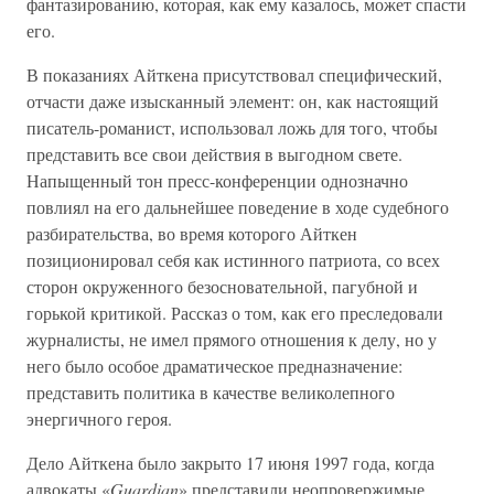
фантазированию, которая, как ему казалось, может спасти
его.
В показаниях Айткена присутствовал специфический,
отчасти даже изысканный элемент: он, как настоящий
писатель-романист, использовал ложь для того, чтобы
представить все свои действия в выгодном свете.
Напыщенный тон пресс-конференции однозначно
повлиял на его дальнейшее поведение в ходе судебного
разбирательства, во время которого Айткен
позиционировал себя как истинного патриота, со всех
сторон окруженного безосновательной, пагубной и
горькой критикой. Рассказ о том, как его преследовали
журналисты, не имел прямого отношения к делу, но у
него было особое драматическое предназначение:
представить политика в качестве великолепного
энергичного героя.
Дело Айткена было закрыто 17 июня 1997 года, когда
адвокаты «
Guardian
» представили неопровержимые