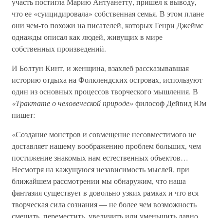
участь постигла Марию Антуанетту, пришел к выводу,
что ее «суицидировала» собственная семья. В этом плане
они чем-то похожи на писателей, которых Генри Джеймс
однажды описал как людей, живущих в мире
собственных произведений.
И Болтун Кинт, и женщина, взахлеб рассказывавшая
историю отдыха на Фолклендских островах, используют
один из основных процессов творческого мышления. В
«Трактате о человеческой природе»
философ Дейвид Юм
пишет:
«Создание монстров и совмещение несовместимого не
доставляет нашему воображению проблем больших, чем
постижение знакомых нам естественных объектов…
Несмотря на кажущуюся независимость мыслей, при
ближайшем рассмотрении мы обнаружим, что наша
фантазия существует в довольно узких рамках и что вся
творческая сила сознания — не более чем возможность
смешать, переместить, увеличить или уменьшить давно