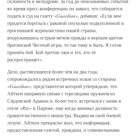
склонность к мелодраме. За год до описываемых событий
во время пресс-конференции он заявил, что собирается
подать в суд на газету «
Guardian
», добавив: «Если мне
придется бороться с раковой опухолью подкупленной и
прогнившей журналистики нашей страны,
вооружившись острым мечом правды и верным щитом
британской Честной игры, то так тому и быть. Я готов
принять бой. Бой против лжи и тех, кто ее
распространяет».
Дело, растянувшееся более чем на два года,
сопровождалось рядом встречных исков со стороны
«Guardian»,
представители которой утверждали, что
Айткен напрямую связан с торговцами оружием из
Саудовской Аравии и, более того, встречался с ними в
отеле «
Ritz
» в Париже, еще когда занимал должность
правительственного министра. Выдвигая свой боевой
лозунг, Айткен прекрасно знал, что информация,
предоставленная газетой, правдива, и семимильными