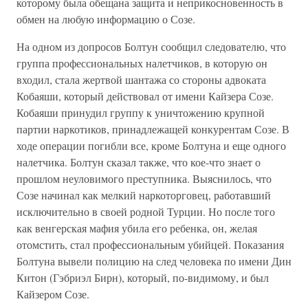
которому была обещана защита и неприкосновенность в
обмен на любую информацию о Созе.
На одном из допросов Болтун сообщил следователю, что
группа профессиональных налетчиков, в которую он
входил, стала жертвой шантажа со стороны адвоката
Кобаяши, который действовал от имени Кайзера Созе.
Кобаяши принудил группу к уничтожению крупной
партии наркотиков, принадлежащей конкурентам Созе. В
ходе операции погибли все, кроме Болтуна и еще одного
налетчика. Болтун сказал также, что кое-что знает о
прошлом неуловимого преступника. Выяснилось, что
Созе начинал как мелкий наркоторговец, работавший
исключительно в своей родной Турции. Но после того
как венгерская мафия убила его ребенка, он, желая
отомстить, стал профессиональным убийцей. Показания
Болтуна вывели полицию на след человека по имени Дин
Китон (Гэбриэл Бирн), который, по-видимому, и был
Кайзером Созе.