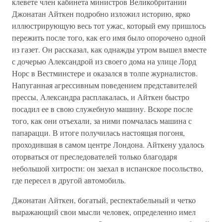
клевете член кабинета министров Великобритании
Джонатан Айткен подробно изложил историю, ярко
иллюстрирующую весь тот ужас, который ему пришлось
пережить после того, как его имя было опорочено одной
из газет. Он рассказал, как однажды утром вышел вместе
с дочерью Александрой из своего дома на улице Лорд
Норс в Вестминстере и оказался в толпе журналистов.
Напуганная агрессивным поведением представителей
прессы, Александра расплакалась, и Айткен быстро
посадил ее в свою служебную машину. Вскоре после
того, как они отъехали, за ними помчалась машина с
папарацци. В итоге получилась настоящая погоня,
проходившая в самом центре Лондона. Айткену удалось
оторваться от преследователей только благодаря
небольшой хитрости: он заехал в испанское посольство,
где пересел в другой автомобиль.
Джонатан Айткен, богатый, респектабельный и четко
выражающий свои мысли человек, определенно имел